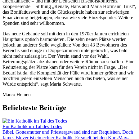
amerikanische – und mit der Deutschen Bischofskonferenz
kooperierende – Stiftung „Renate, Hans and Maria Hofmann Trust“,
das Bonifatiuswerk und die Glücksspirale haben zur schwierigen
Finanzierung beigetragen, ebenso wie viele Einzelspender. Weitere
Spenden sind sehr willkommen.
Das neue Gebäude soll mit dem in den 1970er Jahren errichteten
Haupthaus optisch harmonieren. Die zehn neuen Plätze werden
jedoch an anderer Stelle wegfallen: Von den 43 Bewohnern des
Bereichs sind einige in Doppelzimmern untergebracht, was bald
nicht mehr zulässig ist. Der Verein stand vor der Wahl,
Betreuungsplätze abzubauen oder weitere Räume zu schaffen. Eine
Reduzierung der Plätze kam für den Verein nicht in Frage. „Der
Bedarf ist da, die Komplexität der Fälle wird immer größer und wir
möchten jedem einzelnen Menschen auch das bieten, was seiner
Würde entspricht“, sagt Maria Schwarte.
Marco Heinen
Beliebteste Beiträge
Ein Katholik im Tal des Todes
Bibel, Gottesmutter und Priestergewand sind nur Requisiten. Doch
James Bleyer ist ein echter Katholik. Er spielt bei den Karl-May-