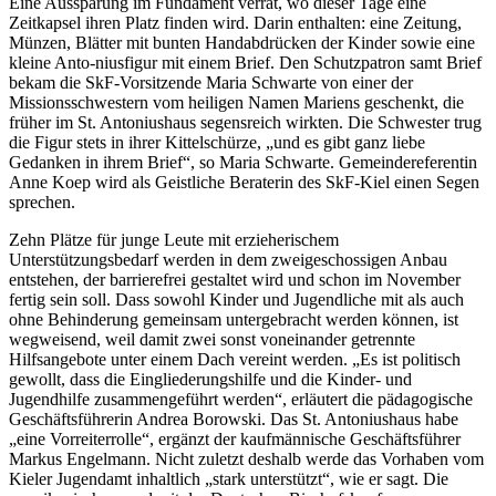
Eine Aussparung im Fundament verrät, wo dieser Tage eine
Zeitkapsel ihren Platz finden wird. Darin enthalten: eine Zeitung,
Münzen, Blätter mit bunten Handabdrücken der Kinder sowie eine
kleine Anto-niusfigur mit einem Brief. Den Schutzpatron samt Brief
bekam die SkF-Vorsitzende Maria Schwarte von einer der
Missionsschwestern vom heiligen Namen Mariens geschenkt, die
früher im St. Antoniushaus segensreich wirkten. Die Schwester trug
die Figur stets in ihrer Kittelschürze, „und es gibt ganz liebe
Gedanken in ihrem Brief“, so Maria Schwarte. Gemeindereferentin
Anne Koep wird als Geistliche Beraterin des SkF-Kiel einen Segen
sprechen.
Zehn Plätze für junge Leute mit erzieherischem
Unterstützungsbedarf werden in dem zweigeschossigen Anbau
entstehen, der barrierefrei gestaltet wird und schon im November
fertig sein soll. Dass sowohl Kinder und Jugendliche mit als auch
ohne Behinderung gemeinsam untergebracht werden können, ist
wegweisend, weil damit zwei sonst voneinander getrennte
Hilfsangebote unter einem Dach vereint werden. „Es ist politisch
gewollt, dass die Eingliederungshilfe und die Kinder- und
Jugendhilfe zusammengeführt werden“, erläutert die pädagogische
Geschäftsführerin Andrea Borowski. Das St. Antoniushaus habe
„eine Vorreiterrolle“, ergänzt der kaufmännische Geschäftsführer
Markus Engelmann. Nicht zuletzt deshalb werde das Vorhaben vom
Kieler Jugendamt inhaltlich „stark unterstützt“, wie er sagt. Die