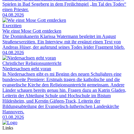
Spielen in Bad Segeberg in dem Freilichtspiel „Im Tal des Todes“
einen Priester.
04.08.2026
Exerzitien
Wie einst Mose Gott entdecken
Die Dominikanerin Klarissa Watermann begleitet im August
Straßenexerzitien. Ein Interview mit ihr ergänzt einen Text von
Andreas Hüser, der aufgrund seines Todes leider Fragment blieb.
04.08.2026
Christlicher Religionsunterricht
Niedersachsen geht voran
In Niedersachsen gibt es mi Beginn des neuen Schuljahres eine
bundesweite Premiere: Erstmals tragen die katholische und die
evangelische Kirche den Religionsunterricht gemeinsam. Andere
Länder schauen bereits genau hin. Fragen dazu an Katrin Gladen,
Leiterin der Abteilung Schule und Hochschule im Bistum
Hildesheim, und Kerstin Gäfgen-Track, Leiterin der
Bildungsabteilung der Evangelisch-lutherischen Landeskirche
Hannovers.
03.08.2026
Links