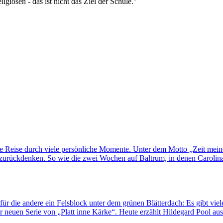
giösen - das ist nicht das Ziel der Schule."
ne Reise durch viele persönliche Momente. Unter dem Motto „Zeit mei
rückdenken. So wie die zwei Wochen auf Baltrum, in denen Carolina H
für die andere ein Felsblock unter dem grünen Blätterdach: Es gibt viel
 neuen Serie von „Platt inne Kärke“. Heute erzählt Hildegard Pool au