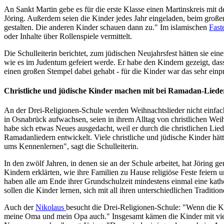
An Sankt Martin gebe es für die erste Klasse einen Martinskreis mit 
Jöring. Außerdem seien die Kinder jedes Jahr eingeladen, beim große
gestalten. Die anderen Kinder schauen dann zu." Im islamischen
Fas
oder Inhalte über Rollenspiele vermittelt.
Die Schulleiterin berichtet, zum jüdischen Neujahrsfest hätten sie e
wie es im Judentum gefeiert werde. Er habe den Kindern gezeigt, d
einen großen Stempel dabei gehabt - für die Kinder war das sehr ein
Christliche und jüdische Kinder machen mit bei Ramadan-Liede
An der Drei-Religionen-Schule werden Weihnachtslieder nicht einfach
in Osnabrück aufwachsen, seien in ihrem Alltag von christlichen Weih
habe sich etwas Neues ausgedacht, weil er durch die christlichen L
Ramadanliedern entwickelt. Viele christliche und jüdische Kinder hätt
ums Kennenlernen", sagt die Schulleiterin.
In den zwölf Jahren, in denen sie an der Schule arbeitet, hat Jöring 
Kindern erklärten, wie ihre Familien zu Hause religiöse Feste feier
haben alle am Ende ihrer Grundschulzeit mindestens einmal eine ka
sollen die Kinder lernen, sich mit all ihren unterschiedlichen Tradit
Auch der
Nikolaus
besucht die Drei-Religionen-Schule: "Wenn die Kin
meine Oma und mein Opa auch." Insgesamt kämen die Kinder mit viel Ne