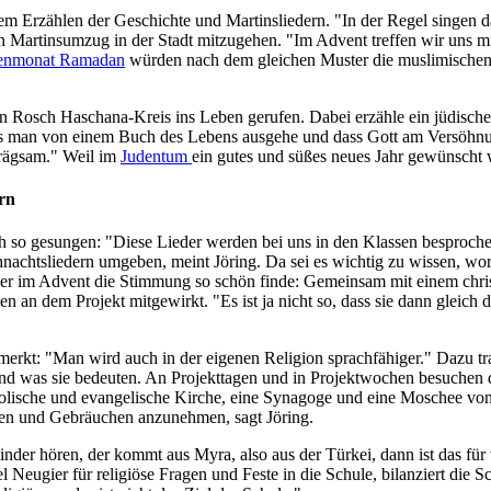
dem Erzählen der Geschichte und Martinsliedern. "In der Regel singen d
n Martinsumzug in der Stadt mitzugehen. "Im Advent treffen wir uns mi
tenmonat Ramadan
würden nach dem gleichen Muster die muslimischen Ki
inen Rosch Haschana-Kreis ins Leben gerufen. Dabei erzähle ein jüdisc
ass man von einem Buch des Lebens ausgehe und dass Gott am Versöhnu
prägsam." Weil im
Judentum
ein gutes und süßes neues Jahr gewünscht 
rn
 so gesungen: "Diese Lieder werden bei uns in den Klassen besprochen
nachtsliedern umgeben, meint Jöring. Da sei es wichtig zu wissen, woru
ieder im Advent die Stimmung so schön finde: Gemeinsam mit einem chr
en an dem Projekt mitgewirkt. "Es ist ja nicht so, dass sie dann gleich 
gemerkt: "Man wird auch in der eigenen Religion sprachfähiger." Dazu t
n und was sie bedeuten. An Projekttagen und in Projektwochen besuchen 
tholische und evangelische Kirche, eine Synagoge und eine Moschee v
ionen und Gebräuchen anzunehmen, sagt Jöring.
der hören, der kommt aus Myra, also aus der Türkei, dann ist das für v
ugier für religiöse Fragen und Feste in die Schule, bilanziert die Sch