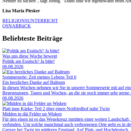
Nenner zu suchen", sagt Jöring. "Dann sind wir irgendwann beim Areli
Lisa Maria Plesker
RELIGIONSUNTERRICHT
OSNABRüCK
Beliebteste Beiträge
Was uns diese Woche bewegt
Politik am Esstisch? Ja bitte!
06.08.2026
Sommerserie: Zeit meines Lebens Teil 6
Ein herzliches Danke auf Baltrum
In diesen Wochen nehmen wir Sie in unserer Sommerserie mit auf ei
Begegnungen, Tagen und Wochen, an die sie noch immer sehr gerne zu
06.08.2026
Platt inne Kärke: Teil 2 über einen Notfriedhof nahe Twist
Midden in däi Felder un Wisken
Für den einen ist es das Wegekreuz inmitten einer weiten Landschaft, 
verbinden. Um solche manchmal auch verborgenen Orte geht es in der
Grenze bei Twist im mittleren Emsland. Auf Platt- und Hochdeutsch.