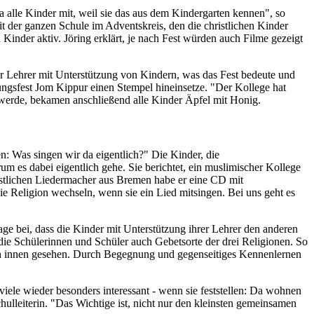
a alle Kinder mit, weil sie das aus dem Kindergarten kennen", so
t der ganzen Schule im Adventskreis, den die christlichen Kinder
nder aktiv. Jöring erklärt, je nach Fest würden auch Filme gezeigt
her Lehrer mit Unterstützung von Kindern, was das Fest bedeute und
ngsfest Jom Kippur einen Stempel hineinsetze. "Der Kollege hat
werde, bekamen anschließend alle Kinder Äpfel mit Honig.
: Was singen wir da eigentlich?" Die Kinder, die
m es dabei eigentlich gehe. Sie berichtet, ein muslimischer Kollege
istlichen Liedermacher aus Bremen habe er eine CD mit
die Religion wechseln, wenn sie ein Lied mitsingen. Bei uns geht es
rage bei, dass die Kinder mit Unterstützung ihrer Lehrer den anderen
die Schülerinnen und Schüler auch Gebetsorte der drei Religionen. So
on innen gesehen. Durch Begegnung und gegenseitiges Kennenlernen
iele wieder besonders interessant - wenn sie feststellen: Da wohnen
ulleiterin. "Das Wichtige ist, nicht nur den kleinsten gemeinsamen