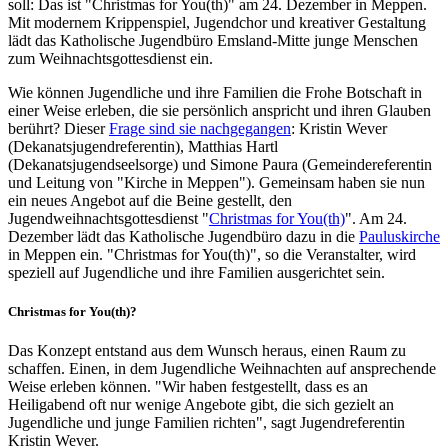
soll: Das ist "Christmas for You(th)" am 24. Dezember in Meppen.
Mit modernem Krippenspiel, Jugendchor und kreativer Gestaltung
lädt das Katholische Jugendbüro Emsland-Mitte junge Menschen
zum Weihnachtsgottesdienst ein.
Wie können Jugendliche und ihre Familien die Frohe Botschaft in
einer Weise erleben, die sie persönlich anspricht und ihren Glauben
berührt? Dieser
Frage sind sie nachgegangen
: Kristin Wever
(Dekanatsjugendreferentin), Matthias Hartl
(Dekanatsjugendseelsorge) und Simone Paura (Gemeindereferentin
und Leitung von "Kirche in Meppen"). Gemeinsam haben sie nun
ein neues Angebot auf die Beine gestellt, den
Jugendweihnachtsgottesdienst "
Christmas for You(th)
". Am 24.
Dezember lädt das Katholische Jugendbüro dazu in die
Pauluskirche
in Meppen ein. "Christmas for You(th)", so die Veranstalter, wird
speziell auf Jugendliche und ihre Familien ausgerichtet sein.
Christmas for You(th)?
Das Konzept entstand aus dem Wunsch heraus, einen Raum zu
schaffen. Einen, in dem Jugendliche Weihnachten auf ansprechende
Weise erleben können. "Wir haben festgestellt, dass es an
Heiligabend oft nur wenige Angebote gibt, die sich gezielt an
Jugendliche und junge Familien richten", sagt Jugendreferentin
Kristin Wever.