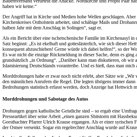
Bauernverband verurteilt die Attacke. Nordkirche und Propst Paar habe
haben wir keine.“
Der Angriff hat in Kirche und Medien hohe Wellen geschlagen. Aber si
Kirchenkreises Ostholstein arbeitet, sind schäbige Mails und Droha
halben Jahr mit dem Anschlag in Solingen“, sagt er.
Als ein Bericht über eine tschetschenische Familie im Kirchenasyl in
Satz beginnt: „Es ist ekelhaft und gotteslästerlich, wie sich dieser H
konsequent abzuschieben! Gerne würde ich dabei helfen!“, so der Wo
Es war nicht die einzige Rückmeldung in dieser Sache, denn es ging
grundsätzlich „in Ordnung“. „Darüber kann man diskutieren, ob wir a
Islamisierung Deutschlands vorantreibe. Und es hieß, dass man mich a
Morddrohungen habe er zwar noch nicht erlebt, aber Sätze wie „Wir 
den männlichen Anrufern die Regel. Die legten übrigens immer dann a
Bedrohungen statistisch erfasst werden, doch Anzeige hat Hettwich man
Morddrohungen und Sabotage des Autos
Drohungen gegen katholische Geistliche sind – so ergab eine Umfrage 
Presseartikel über seine Arbeit „einen ganzen Shitstorm mit Hassbe
Geesthachter Pfarrer Ulrich Krause ergangen. Als er einer syrisch
der Ostsee versenkt. Sogar ein regelrechter Anschlag wurde auf Krau