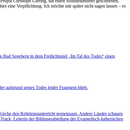
ropst Christoph Giering, hat einen Solidaritätsbrief geschrieben,
er eine Verpflichtung. Ich möchte mir später nicht sagen lassen – es
in Bad Segeberg in dem Freilichtspiel „Im Tal des Todes“ einen
er aufgrund seines Todes leider Fragment blieb.
e Kirche den Religionsunterricht gemeinsam. Andere Länder schauen
rack, Leiterin der Bildungsabteilung der Evangelisch-lutherischen