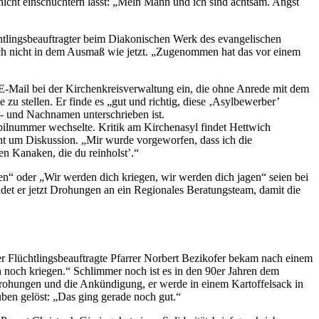
h nicht einschüchtern lässt: „Mein Mann und ich sind achtsam. Angst
üchtlingsbeauftragter beim Diakonischen Werk des evangelischen
doch nicht in dem Ausmaß wie jetzt. „Zugenommen hat das vor einem
e E-Mail bei der Kirchenkreisverwaltung ein, die ohne Anrede mit dem
e zu stellen. Er finde es „gut und richtig, diese ‚Asylbewerber’
r- und Nachnamen unterschrieben ist.
bilnummer wechselte. Kritik am Kirchenasyl findet Hettwich
cht um Diskussion. „Mir wurde vorgeworfen, dass ich die
en Kanaken, die du reinholst’.“
n“ oder „Wir werden dich kriegen, wir werden dich jagen“ seien bei
det er jetzt Drohungen an ein Regionales Beratungsteam, damit die
Der Flüchtlingsbeauftragte Pfarrer Norbert Bezikofer bekam nach einem
 noch kriegen.“ Schlimmer noch ist es in den 90er Jahren dem
rohungen und die Ankündigung, er werde in einem Kartoffelsack in
ben gelöst: „Das ging gerade noch gut.“