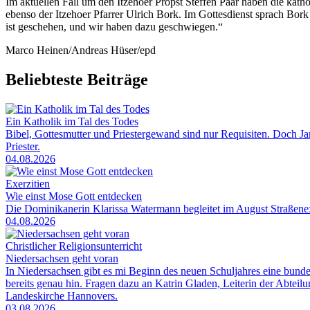
Im aktuellen Fall um den Itzehoer Propst Steffen Paar haben die katho
ebenso der Itzehoer Pfarrer Ulrich Bork. Im Gottesdienst sprach Bork
ist geschehen, und wir haben dazu geschwiegen.“
Marco Heinen/Andreas Hüser/epd
Beliebteste Beiträge
Ein Katholik im Tal des Todes
Bibel, Gottesmutter und Priestergewand sind nur Requisiten. Doch Jam
Priester.
04.08.2026
Exerzitien
Wie einst Mose Gott entdecken
Die Dominikanerin Klarissa Watermann begleitet im August Straßenexe
04.08.2026
Christlicher Religionsunterricht
Niedersachsen geht voran
In Niedersachsen gibt es mi Beginn des neuen Schuljahres eine bunde
bereits genau hin. Fragen dazu an Katrin Gladen, Leiterin der Abtei
Landeskirche Hannovers.
03.08.2026