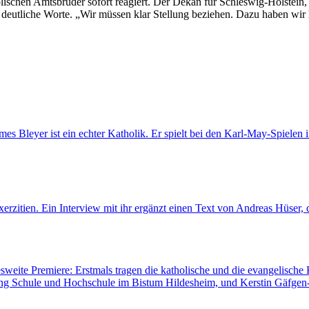
lischen Amtsbrüder sofort reagiert. Der Dekan für Schleswig-Holstein, P
 deutliche Worte. „Wir müssen klar Stellung beziehen. Dazu haben wir hi
es Bleyer ist ein echter Katholik. Er spielt bei den Karl-May-Spielen 
rzitien. Ein Interview mit ihr ergänzt einen Text von Andreas Hüser, d
sweite Premiere: Erstmals tragen die katholische und die evangelisch
lung Schule und Hochschule im Bistum Hildesheim, und Kerstin Gäfgen-T