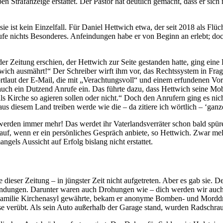
n Strafanzeige erstattet. Der Pastor hat deutlich gemacht, dass er sic
e ist kein Einzelfall. Für Daniel Hettwich etwa, der seit 2018 als Fl
nrufe nichts Besonderes. Anfeindungen habe er von Beginn an erlebt; 
 der Zeitung erschien, der Hettwich zur Seite gestanden hatte, ging ein
ettwich ausmährt!“ Der Schreiber wirft ihm vor, das Rechtssystem in Frag
rtlaut der E-Mail, die mit „Verachtungsvoll“ und einem erfundenen Vo
 auch ein Dutzend Anrufe ein. Das führte dazu, dass Hettwich seine Mo
ls Kirche so agieren sollen oder nicht.“ Doch den Anrufern ging es ni
us diesem Land treiben werde wie die – da zitiere ich wörtlich – ‘ganz
werden immer mehr! Das werdet ihr Vaterlandsverräter schon bald spüre
uf, wenn er ein persönliches Gespräch anbiete, so Hettwich. Zwar mel
gels Aussicht auf Erfolg bislang nicht erstattet.
dieser Zeitung – in jüngster Zeit nicht aufgetreten. Aber es gab sie. 
kundungen. Darunter waren auch Drohungen wie – dich werden wir auch
en Familie Kirchenasyl gewährte, bekam er anonyme Bomben- und Mordd
se verübt. Als sein Auto außerhalb der Garage stand, wurden Radschrau