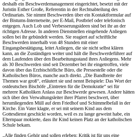
deshalb ein Beschwerdemanagement eingerichtet, besetzt mit der
Juristin Esther Große, Referentin in der Rechtsabteilung des
Ordinariats. Sie nimmt Beschwerden über ein Kontaktformular auf
der Bistums-Internetseite, per E-Mail, Postbrief oder telefonisch
entgegen. Auch Lob und Verbesserungsideen sind bei ihr an der
richtigen Adresse. In anderen Dienststellen eingehende Anliegen
sollen bei ihr gebündelt werden. Sie reagiert auf schriftliche
Beschwerden innerhalb von 48 Stunden mit einer
Eingangsbestätigung, leitet Anliegen, die sie nicht selbst klären
kann, an die Zuständigen weiter und hält die Beschwerdeführer auf
dem Laufenden über den Bearbeitungsstand ihres Anliegens. Mehr
als 30 Beschwerden sind seit Dezember bei ihr eingetroffen, viele
davon über das Erzbischöfliche Büro, die Pressestelle oder die
Katholischen Büros, manche auch direkt. „Die Bandbreite der
Themen war groß“, erläutert sie und nennt Beispiele: Das Wort der
ostdeutschen Bischöfe „Eintreten für die Demokratie“ sei für
mehrere Katholiken Anlass zur Beschwerde gewesen. Andere hätten
sich über den Verwaltungsleiter ihrer Pfarrei beschwert, über
herumliegenden Müll auf dem Friedhof und Schimmelbefall in der
Kirche. Ein Vater klagte, er sei mit seinem Kind aus dem
Gottesdienst geschickt worden, weil es zu lange geweint habe, ein
Elternpaar mokierte, dass ihr Kind keinen Platz an der katholischen
Schule bekam.
„Alle finden Gehör und sollen erleben: Kritik ist für uns eine