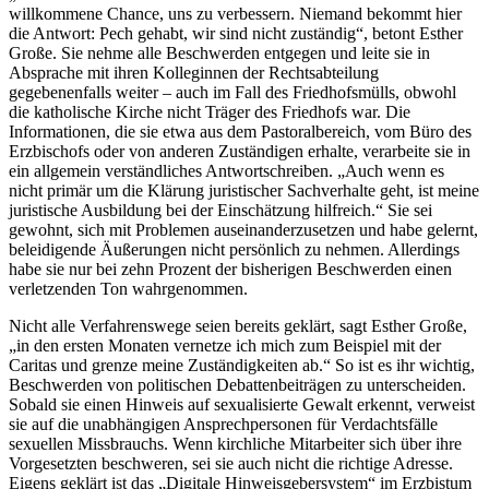
willkommene Chance, uns zu verbessern. Niemand bekommt hier
die Antwort: Pech gehabt, wir sind nicht zuständig“, betont Esther
Große. Sie nehme alle Beschwerden entgegen und leite sie in
Absprache mit ihren Kolleginnen der Rechtsabteilung
gegebenenfalls weiter – auch im Fall des Friedhofsmülls, obwohl
die katholische Kirche nicht Träger des Friedhofs war. Die
Informationen, die sie etwa aus dem Pastoralbereich, vom Büro des
Erzbischofs oder von anderen Zuständigen erhalte, verarbeite sie in
ein allgemein verständliches Antwortschreiben. „Auch wenn es
nicht primär um die Klärung juristischer Sachverhalte geht, ist meine
juristische Ausbildung bei der Einschätzung hilfreich.“ Sie sei
gewohnt, sich mit Problemen auseinanderzusetzen und habe gelernt,
beleidigende Äußerungen nicht persönlich zu nehmen. Allerdings
habe sie nur bei zehn Prozent der bisherigen Beschwerden einen
verletzenden Ton wahrgenommen.
Nicht alle Verfahrenswege seien bereits geklärt, sagt Esther Große,
„in den ersten Monaten vernetze ich mich zum Beispiel mit der
Caritas und grenze meine Zuständigkeiten ab.“ So ist es ihr wichtig,
Beschwerden von politischen Debattenbeiträgen zu unterscheiden.
Sobald sie einen Hinweis auf sexualisierte Gewalt erkennt, verweist
sie auf die unabhängigen Ansprechpersonen für Verdachtsfälle
sexuellen Missbrauchs. Wenn kirchliche Mitarbeiter sich über ihre
Vorgesetzten beschweren, sei sie auch nicht die richtige Adresse.
Eigens geklärt ist das „Digitale Hinweisgebersystem“ im Erzbistum