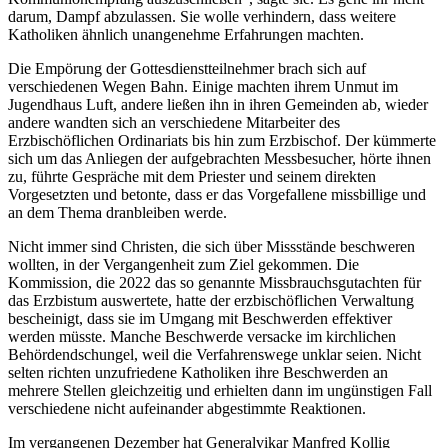
darum, Dampf abzulassen. Sie wolle verhindern, dass weitere
Katholiken ähnlich unangenehme Erfahrungen machten.
Die Empörung der Gottesdienstteilnehmer brach sich auf
verschiedenen Wegen Bahn. Einige machten ihrem Unmut im
Jugendhaus Luft, andere ließen ihn in ihren Gemeinden ab, wieder
andere wandten sich an verschiedene Mitarbeiter des
Erzbischöflichen Ordinariats bis hin zum Erzbischof. Der kümmerte
sich um das Anliegen der aufgebrachten Messbesucher, hörte ihnen
zu, führte Gespräche mit dem Priester und seinem direkten
Vorgesetzten und betonte, dass er das Vorgefallene missbillige und
an dem Thema dranbleiben werde.
Nicht immer sind Christen, die sich über Missstände beschweren
wollten, in der Vergangenheit zum Ziel gekommen. Die
Kommission, die 2022 das so genannte Missbrauchsgutachten für
das Erzbistum auswertete, hatte der erzbischöflichen Verwaltung
bescheinigt, dass sie im Umgang mit Beschwerden effektiver
werden müsste. Manche Beschwerde versacke im kirchlichen
Behördendschungel, weil die Verfahrenswege unklar seien. Nicht
selten richten unzufriedene Katholiken ihre Beschwerden an
mehrere Stellen gleichzeitig und erhielten dann im ungünstigen Fall
verschiedene nicht aufeinander abgestimmte Reaktionen.
Im vergangenen Dezember hat Generalvikar Manfred Kollig