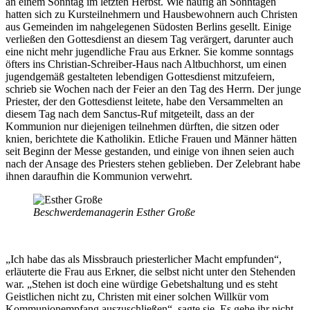
an einem Sonntag im letzten Herbst. Wie häufig an Sonntagen
hatten sich zu Kursteilnehmern und Hausbewohnern auch Christen
aus Gemeinden im nahgelegenen Südosten Berlins gesellt. Einige
verließen den Gottesdienst an diesem Tag verärgert, darunter auch
eine nicht mehr jugendliche Frau aus Erkner. Sie komme sonntags
öfters ins Christian-Schreiber-Haus nach Altbuchhorst, um einen
jugendgemäß gestalteten lebendigen Gottesdienst mitzufeiern,
schrieb sie Wochen nach der Feier an den Tag des Herrn. Der junge
Priester, der den Gottesdienst leitete, habe den Versammelten an
diesem Tag nach dem Sanctus-Ruf mitgeteilt, dass an der
Kommunion nur diejenigen teilnehmen dürften, die sitzen oder
knien, berichtete die Katholikin. Etliche Frauen und Männer hätten
seit Beginn der Messe gestanden, und einige von ihnen seien auch
nach der Ansage des Priesters stehen geblieben. Der Zelebrant habe
ihnen daraufhin die Kommunion verwehrt.
Beschwerdemanagerin Esther Große
„Ich habe das als Missbrauch priesterlicher Macht empfunden“,
erläuterte die Frau aus Erkner, die selbst nicht unter den Stehenden
war. „Stehen ist doch eine würdige Gebetshaltung und es steht
Geistlichen nicht zu, Christen mit einer solchen Willkür vom
Kommunionempfang auszuschließen“, sagte sie. Es gehe ihr nicht