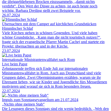
die übriggebliebenen Brocken einzusammeln, „damit nichts
verdirbt“. Den Wert der Dinge zu achten, ist auch heute noch
wichtig. Barbara Dreiling stellt zwei Beispiele vor.
26.07.2024
Übernachten mit dem Camper auf kirchlichen Grundstücken
Himmlischer Schlaf
Viele Kirchen stehen in schönen Gegenden. Und viele haben
schöne Grundstücke. „Kann man die nicht touristisch nutzen?“,
fragte sich der evangelische Pfarrer Martin Cachej und startete ein
Projekt: übernachten an und in der Kirche.
23.07.2024
Internationale Ministrantenwallfahrt nach Rom
Live beim Papst
Zehntausende treffen sich Ende Juli zur internationalen
Ministrantenwallfahrt in Rom. Auch aus Deutschland sind viele
Gruppen dabei. Zwei Oberministranten erzählen, warum sie ihr
Ehrenamt lieben, wie sie Kinder und Jugendliche fürs Messedienen
motivieren und worauf sie sich in Rom besonders freuen.
22.07.2024
Impuls zum Sonntagsevangelium am 21.07.2024
„Nichts ohne meinen Stab“
Die Lesungen dieses Sonntags sind ein wenig bedrohlich. „Weh den