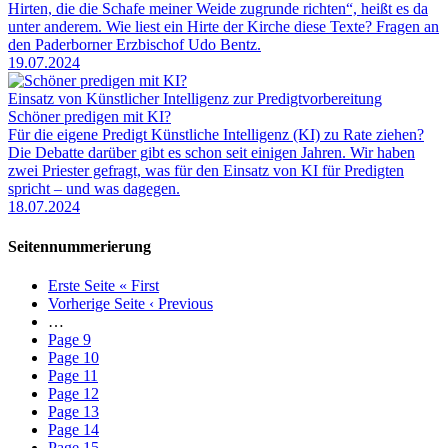
Hirten, die die Schafe meiner Weide zugrunde richten“, heißt es da
unter anderem. Wie liest ein Hirte der Kirche diese Texte? Fragen an
den Paderborner Erzbischof Udo Bentz.
19.07.2024
Einsatz von Künstlicher Intelligenz zur Predigtvorbereitung
Schöner predigen mit KI?
Für die eigene Predigt Künstliche Intelligenz (KI) zu Rate ziehen?
Die Debatte darüber gibt es schon seit einigen Jahren. Wir haben
zwei Priester gefragt, was für den Einsatz von KI für Predigten
spricht – und was dagegen.
18.07.2024
Seitennummerierung
Erste Seite
« First
Vorherige Seite
‹ Previous
…
Page
9
Page
10
Page
11
Page
12
Page
13
Page
14
Page
15