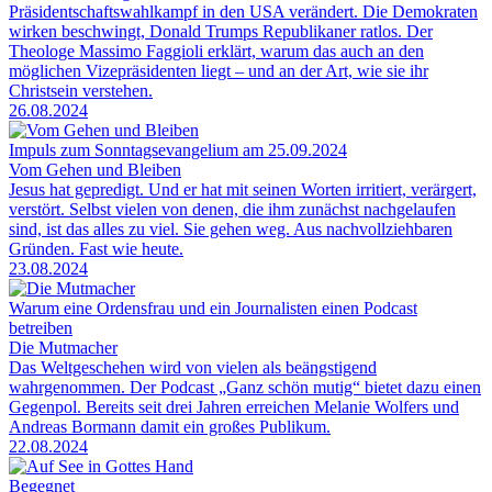
Präsidentschaftswahlkampf in den USA verändert. Die Demokraten
wirken beschwingt, Donald Trumps Republikaner ratlos. Der
Theologe Massimo Faggioli erklärt, warum das auch an den
möglichen Vizepräsidenten liegt – und an der Art, wie sie ihr
Christsein verstehen.
26.08.2024
Impuls zum Sonntagsevangelium am 25.09.2024
Vom Gehen und Bleiben
Jesus hat gepredigt. Und er hat mit seinen Worten irritiert, verärgert,
verstört. Selbst vielen von denen, die ihm zunächst nachgelaufen
sind, ist das alles zu viel. Sie gehen weg. Aus nachvollziehbaren
Gründen. Fast wie heute.
23.08.2024
Warum eine Ordensfrau und ein Journalisten einen Podcast
betreiben
Die Mutmacher
Das Weltgeschehen wird von vielen als beängstigend
wahrgenommen. Der Podcast „Ganz schön mutig“ bietet dazu einen
Gegenpol. Bereits seit drei Jahren erreichen Melanie Wolfers und
Andreas Bormann damit ein großes Publikum.
22.08.2024
Begegnet