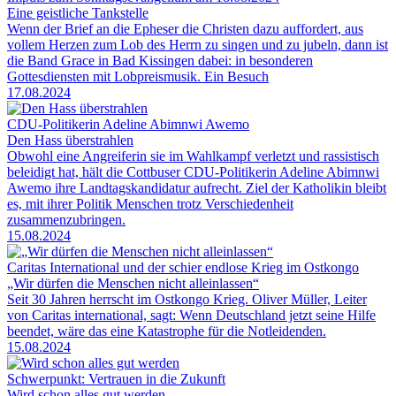
Eine geistliche Tankstelle
Wenn der Brief an die Epheser die Christen dazu auffordert, aus
vollem Herzen zum Lob des Herrn zu singen und zu jubeln, dann ist
die Band Grace in Bad Kissingen dabei: in besonderen
Gottesdiensten mit Lobpreismusik. Ein Besuch
17.08.2024
CDU-Politikerin Adeline Abimnwi Awemo
Den Hass überstrahlen
Obwohl eine Angreiferin sie im Wahlkampf verletzt und rassistisch
beleidigt hat, hält die Cottbuser CDU-Politikerin Adeline Abimnwi
Awemo ihre Landtagskandidatur aufrecht. Ziel der Katholikin bleibt
es, mit ihrer Politik Menschen trotz Verschiedenheit
zusammenzubringen.
15.08.2024
Caritas International und der schier endlose Krieg im Ostkongo
„Wir dürfen die Menschen nicht alleinlassen“
Seit 30 Jahren herrscht im Ostkongo Krieg. Oliver Müller, Leiter
von Caritas international, sagt: Wenn Deutschland jetzt seine Hilfe
beendet, wäre das eine Katastrophe für die Notleidenden.
15.08.2024
Schwerpunkt: Vertrauen in die Zukunft
Wird schon alles gut werden