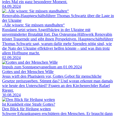
jedes Mal ein ganz besonderer Moment.
04.09.2024
Renovabis-Hauptgeschäftsführer Thomas Schwartz über die Lage in
der Ukraine
„Alle wissen: Sie müssen standhalten“
Russland setzt seinen Angriffskrieg in der Ukraine mit
unverminderter Brutalität fort. Das Osteuropa-Hilfswerk Renovabis
tröstet Trauernde und gibt ihnen Perspektiven. Hauptgeschäftsführer
Thomas Schwartz sagt, warum dafür mehr Spenden nötig sind, wie
die Nato der Ukraine effektiver helfen könnte – und was ihm trotz
allem Hoffnung macht.
02.09.2024
Impuls zum Sonntagsevangelium am 01.09.2024
Gottes und der Menschen Wille
Jesus wirft den Pharisäern vor, Gottes Gebot für menschliche
Gesetze preiszugeben. Stimmt das? Und woran erkennt man damals
wie heute den Unterschied? Fragen an den Kirchenrechtler Rafael
Rieger.
30.08.2024
Ist Krankheit eine Strafe Gottes?
Den Blick für Heilung weiten
Schwere Erkrankungen erschüttern den Menschen. Er braucht dann