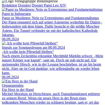
Redaktion
Dossiers
Dossier Papst Leo XIV
Papst in Indonesien
Papst zu Muslimen: Nein zu Extremismus und Fundamentalismus
Der Papst engagiert sich auf seiner Asienreise weiterhin für Dialog -
insbesondere mit dem Islam. Dafür besucht er die größte Moschee
Asiens. Ein Tunnel verbindet sie mit der katholischen Kathedrale
Jakartas.
06.09.2024
Impuls zur Sonntagslesung am 08.09.2024
„Ich wollte kein Pflegefall bleiben“
Nach einem Zeckenbiss erkrankte Mechthild Märklin schwer. „Mein
ganzer Körper war kaputt“, sagt sie. Doch sie gab nicht auf. Ein
springender Hirsch, wie in der Lesung beschrieben, ist sie bis heute
nicht. Aber sie ist Gott dankbar, wie selbstständig sie wieder leben
kann.
06.09.2024
Organspenden
Ein Herz in der Hand
Michiel Morshuis ist Herzchirurg, auch Transplantationen gehören
zu seinem Beruf. Wenn ein neues Herz in der Brust eines
todkranken Menschen wieder zu schlagen beginnt, sagt er, sei das