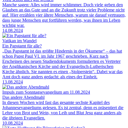
Manche sagen: Alles wird immer schlimmer. Doch viele geben den
Glauben an das Gute und an die Zukunft trotz vieler Probleme nicht
auf. Hier erzählen vier ältere Menschen, warum sie darauf vertrauen,
dass junge Menschen gut fortführen werden, was ihnen im Leben
wichtig war.
14.08.2024
Vatikan im Wandel
Ein Papstamt für alle?
„Das Papstamt ist das größte Hindernis in der Ökumene“ – das hat
schon Papst Paul VI. im Jahr 1967 geschrieben. Kurz nach
Erscheinen des neuen Studiendokuments formulierten es Vertreter
der Anglikanischen Kirche und der Evangelisch-Lutherischen
Kirche ähnlich. Sie nannten es einen „Stolperstein“. Dabei war das
Amt doch ganz anders gedacht: als eines der Einheit.
13.08.2024
Impuls zum Sonntagsevangelium am 11.08.2024
Das andere Abendmahl
In diesen Wochen wird fast das gesamte sechste Kapitel des
Johannesevangeliums gelesen. Es ist zentral, denn es präsentiert die
Lehre von Brot und Wein, von Leib und Blut Jesu ganz anders als
die übrigen Evangelien.
10.08.2024