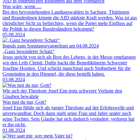
AfD in ostdeutschen Bistümern auf dem Vormarsch
Was wäre, wenn …
Bei den bevorstehenden Landtagswahlen in Sachsen, Thüringen
und Brandenburg könnte die AfD stärkste Kraft werden. Was ist aus
christlicher Sicht zu befürchten, wenn die Partei mehr Einfluss auf
die Politik in diesen Bundesländern bekommt?
05.08.2024
Impuls zum Sonntagsevangelium am 04.08.2024
„Ganz besonderer Schatz“
Jesus spricht von sich als Brot des Lebens, in der Messe empfangen
wir den Leib Christi. Dafür backt die Benediktinerin Schwester
Josefine Hostien. Und schickt manchmal auch Stoßgebete für die
Gemeinden in den Himmel, die diese bestellt haben.
03.08.2024
Wie sich der Theologe Josef Epp trotz schwerer Verluste den
Glauben bewahrte
Was tust du nur, Gott?
Josef Epp fühlte sich als junger Theologe auf der Erfolgswelle und
unverwundbar. Doch dann starb seine Frau und Jahre später auch
seine Tochter. Sein Glaube hat sich dadurch verändert, verloren hat
er ihn nicht.
01.08.2024