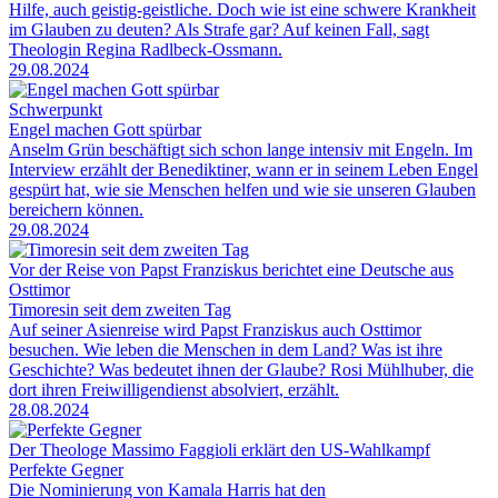
Hilfe, auch geistig-geistliche. Doch wie ist eine schwere Krankheit
im Glauben zu deuten? Als Strafe gar? Auf keinen Fall, sagt
Theologin Regina Radlbeck-Ossmann.
29.08.2024
Schwerpunkt
Engel machen Gott spürbar
Anselm Grün beschäftigt sich schon lange intensiv mit Engeln. Im
Interview erzählt der Benediktiner, wann er in seinem Leben Engel
gespürt hat, wie sie Menschen helfen und wie sie unseren Glauben
bereichern können.
29.08.2024
Vor der Reise von Papst Franziskus berichtet eine Deutsche aus
Osttimor
Timoresin seit dem zweiten Tag
Auf seiner Asienreise wird Papst Franziskus auch Osttimor
besuchen. Wie leben die Menschen in dem Land? Was ist ihre
Geschichte? Was bedeutet ihnen der Glaube? Rosi Mühlhuber, die
dort ihren Freiwilligendienst absolviert, erzählt.
28.08.2024
Der Theologe Massimo Faggioli erklärt den US-Wahlkampf
Perfekte Gegner
Die Nominierung von Kamala Harris hat den