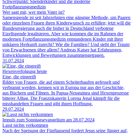
Schwerpunkt: Spenderkinder und die moderne
Fortpflanzungsmedizin
Wer sagt mir, wer mein Vater ist?
Samenspende ist seit Jahrzehnten eine gängige Methode, um Paaren
oder einzelnen Frauen ihren Kinderwunsch zu erfüllen; jetzt will die
Bundesregierung auch die bisher in Deutschland verbotene
Eizellspende legalisieren. Aber wie kommen die im Rahmen der
modernen Fortpflanzungsmedizin entstandenen Kinder mit ihrer
unklaren Herkunft zurecht? Wie die Familien? Und steht der Traum
von Erwachsenen über allem? Andreas Kaiser hat Erfahrungen,
Entwicklungen und Bewertungen zusammengetragen.
31.07.2024
Hexenverfolgung heute
Eine, die eingreift
Bilder von Frauen, die auf einem Scheiterhaufen gefesselt und
verbrannt werden, kennen wir in Europa nur aus der Geschichte,
aus Büchern und Filmen. In Papua-Neuguinea sind Hexenprozesse
bitterer Alltag. Die Franziskanerin Lorena Jenal kämpft für die
misshandelten Frauen und gibt ihnen Hoffnung.
29.07.2024
Impuls zum Sonntagsevangelium am 28.07.2024
Lasst nichts verkommen
Nach der Speisung der Fünftausend fordert Jesus seine Jünger auf,