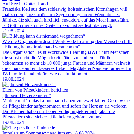
Auf See in Gottes Hand
Franziska Keil aus dem schleswig-holsteinischen Kronshagen will
mal zu den ganz Großen im Segelsport gehören. Wenn die 13-
Jährige, die sich auch kirchlich engagiert, auf das Meer hinausfährt,
ist Gott immer an ihrer Seite – davon ist sie fest überzeugt.
21.08.2024
Wie die Organisation Jesuit Worldwide Learning den Menschen hilft
„Bildung kann dir niemand wegnehmen“
Die Organisation Jesuit Worldwide Learning (JWL) hilft Menschen,
die sonst nicht die Möglichkeit hätten zu studieren. Jährlich
bekommen so mehr als 10 000 junge Frauen und Männern weltweit
die Chance auf ein besseres Leben. Magdalena Nauderer arbeitet für
JWL im Irak und erklärt, wie das funktioniert.
19.08.2024
Eltern von Pflegekindern berichten
„Ihr seid Herzenskinder!“
Mariele und Tobias Lonnemann haben vor zwei Jahren Geschwister
als Pflegekinder aufgenommen und sofort ihr Herz an sie verloren.
Die Kleinen haben ihr Leben völlig umgekrempelt, aber die
Pflegeeltern sind sicher: „Die beiden gehören zu uns!“
19.08.2024
Impuls zum Sonntagsevangelium am 18.08.2024