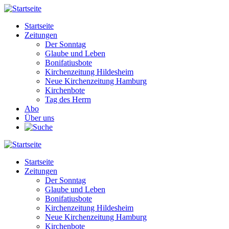
Direkt
zum
Startseite
Inhalt
Zeitungen
Main
Der Sonntag
navigation
Glaube und Leben
Bonifatiusbote
Kirchenzeitung Hildesheim
Neue Kirchenzeitung Hamburg
Kirchenbote
Tag des Herrn
Abo
Über uns
Startseite
Zeitungen
Main
Der Sonntag
navigation
Glaube und Leben
Bonifatiusbote
Kirchenzeitung Hildesheim
Neue Kirchenzeitung Hamburg
Kirchenbote