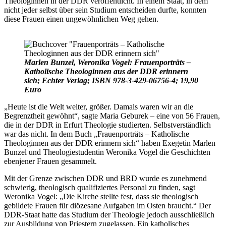
Theologinnen in der DDR veröffentlicht. In einem Staat, in dem
nicht jeder selbst über sein Studium entscheiden durfte, konnten
diese Frauen einen ungewöhnlichen Weg gehen.
Marlen Bunzel, Weronika Vogel: Frauenporträts –
Katholische Theologinnen aus der DDR erinnern
sich; Echter Verlag; ISBN 978-3-429-06756-4; 19,90
Euro
„Heute ist die Welt weiter, größer. Damals waren wir an die
Begrenztheit gewöhnt“, sagte Maria Geburek – eine von 56 Frauen,
die in der DDR in Erfurt Theologie studierten. Selbstverständlich
war das nicht. In dem Buch „Frauenporträts – Katholische
Theologinnen aus der DDR erinnern sich“ haben Exegetin Marlen
Bunzel und Theologiestudentin Weronika Vogel die Geschichten
ebenjener Frauen gesammelt.
Mit der Grenze zwischen DDR und BRD wurde es zunehmend
schwierig, theologisch qualifiziertes Personal zu finden, sagt
Weronika Vogel: „Die Kirche stellte fest, dass sie theologisch
gebildete Frauen für diözesane Aufgaben im Osten braucht.“ Der
DDR-Staat hatte das Studium der Theologie jedoch ausschließlich
zur Ausbildung von Priestern zugelassen. Ein katholisches