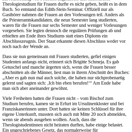
Theologiestudium für Frauen durfte es nicht geben, heißt es in dem
Buch. So entstand das Edith-Stein-Seminar. Offiziell nur als
Gasthörer nahmen die Frauen an den Vorlesungen teil. Anders als
die Priesteramtskandidaten, die neun Semester lang studierten,
waren für die Frauen nur sechs Semester und weniger Vorlesungen
vorgesehen. Sie legten dennoch die regulären Prüfungen ab und
erhielten am Ende ihres Studiums statt eines Diploms ein
Abschlusszeugnis. Der Staat erkannte diesen Abschluss weder vor
noch nach der Wende an.
Dass sie nun gemeinsam mit Frauen studierten, gefiel einigen
Studenten anfangs nicht, erinnert sich Brigitte Schmeja. Es gab
Getuschel und manche ärgerten sich, wenn die Frauen besser
abschnitten als die Männer, liest man in ihrem Abschnitt des Buches:
„Aber es gab nun mal auch solche, die haben nur stichprobenartig
gelernt und sagten sich: ‚Ich bin eben berufen!‘“ Am Ende habe
man sich aber aneinander gewöhnt.
Viele Freiheiten hatten die Frauen nicht – vom Bischof zum
Studium berufen, kamen sie in Erfurt im Ursulinenkloster und bei
Franziskanerinnen unter. Dort hatten sie keinen Schlüssel für ihre
eigene Unterkunft, mussten sich auch mit Mitte 20 noch abmelden,
wenn sie abends ausgehen wollten. Auch, dass die
Theologistudentinnen nicht heiraten durften, habe einige belastet.
Ein ungeschriebenes Gesetz, das normalerweise für