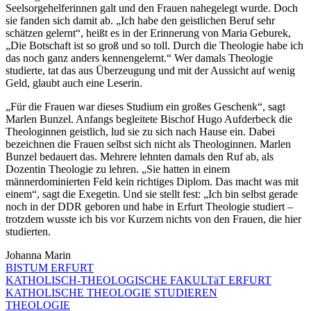
Seelsorgehelferinnen galt und den Frauen nahegelegt wurde. Doch
sie fanden sich damit ab. „Ich habe den geistlichen Beruf sehr
schätzen gelernt“, heißt es in der Erinnerung von Maria Geburek,
„Die Botschaft ist so groß und so toll. Durch die Theologie habe ich
das noch ganz anders kennengelernt.“ Wer damals Theologie
studierte, tat das aus Überzeugung und mit der Aussicht auf wenig
Geld, glaubt auch eine Leserin.
„Für die Frauen war dieses Studium ein großes Geschenk“, sagt
Marlen Bunzel. Anfangs begleitete Bischof Hugo Aufderbeck die
Theologinnen geistlich, lud sie zu sich nach Hause ein. Dabei
bezeichnen die Frauen selbst sich nicht als Theologinnen. Marlen
Bunzel bedauert das. Mehrere lehnten damals den Ruf ab, als
Dozentin Theologie zu lehren. „Sie hatten in einem
männerdominierten Feld kein richtiges Diplom. Das macht was mit
einem“, sagt die Exegetin. Und sie stellt fest: „Ich bin selbst gerade
noch in der DDR geboren und habe in Erfurt Theologie studiert –
trotzdem wusste ich bis vor Kurzem nichts von den Frauen, die hier
studierten.
Johanna Marin
BISTUM ERFURT
KATHOLISCH-THEOLOGISCHE FAKULTäT ERFURT
KATHOLISCHE THEOLOGIE STUDIEREN
THEOLOGIE