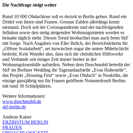
Die Nachfrage steigt weiter
Rund 10 000 Obdachlose soll es derzeit in Berlin geben. Rund ein
Drittel von ihnen sind Frauen. Genaue Zahlen allerdings kennt
niemand. Doch seit der Coronapandemie und der nachfolgenden
Inflation sowie den stetig steigenden Wohnungsmieten werden es
beinahe täglich mehr. Diesen Trend beobachtet man auch beim SkF
mit Sorge. Nach Angaben von Elke Ihrlich, der Bereichsleiterin für
„Offene Sozialarbeit“, sei inzwischen sogar die untere Mittelschicht
bedroht. Kein Wunder also, dass sich die christlichen Hilfswerke
und Verbände seit einiger Zeit immer breiter in der
Wohnungslosenhilfe aufstellen. Neben dem Duschmobil betreibt der
SkF im Berliner Wedding die Tagesanlaufstelle „Evas Haltestelle“,
das Projekt „Housing First“ sowie „Evas Obdach“ in Neukölln, die
einzige ganzjährig nur für Frauen geöffnete Notunterkunft Berlins
mit rund 30 Schlafplätzen.
Weitere Informationen:
www.duschmobil.de
skf-berlin.de
Andreas Kaiser
ERZBISTUM BERLIN
FRAUEN
OBDACHLOSIGKEIT