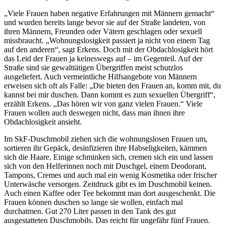
„Viele Frauen haben negative Erfahrungen mit Männern gemacht“
und wurden bereits lange bevor sie auf der Straße landeten, von
ihren Männern, Freunden oder Vätern geschlagen oder sexuell
missbraucht. „Wohnungslosigkeit passiert ja nicht von einem Tag
auf den anderen“, sagt Erkens. Doch mit der Obdachlosigkeit hört
das Leid der Frauen ja keineswegs auf – im Gegenteil. Auf der
Straße sind sie gewalttätigen Übergriffen meist schutzlos
ausgeliefert. Auch vermeintliche Hilfsangebote von Männern
erweisen sich oft als Falle: „Die bieten den Frauen an, komm mit, du
kannst bei mir duschen. Dann kommt es zum sexuellen Übergriff“,
erzählt Erkens. „Das hören wir von ganz vielen Frauen.“ Viele
Frauen wollen auch deswegen nicht, dass man ihnen ihre
Obdachlosigkeit ansieht.
Im SkF-Duschmobil ziehen sich die wohnungslosen Frauen um,
sortieren ihr Gepäck, desinfizieren ihre Habseligkeiten, kämmen
sich die Haare. Einige schminken sich, cremen sich ein und lassen
sich von den Helferinnen noch mit Duschgel, einem Deodorant,
Tampons, Cremes und auch mal ein wenig Kosmetika oder frischer
Unterwäsche versorgen. Zeitdruck gibt es im Duschmobil keinen.
Auch einen Kaffee oder Tee bekommt man dort ausgeschenkt. Die
Frauen können duschen so lange sie wollen, einfach mal
durchatmen. Gut 270 Liter passen in den Tank des gut
ausgestatteten Duschmobils. Das reicht für ungefähr fünf Frauen.