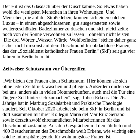
Der Hit ist das Glasdach über der Duschkabine. So etwas haben
wohl die wenigsten Menschen in ihren Wohnungen. Und
Menschen, die auf der Straße leben, können sich einen solchen
Luxus – in einem abgeschlossenen, gut ausgestatteten sowie
wettergeschützten Badezimmer zu duschen und sich gleichzeitig
noch von der Sonne verwöhnen zu lassen – ohnehin nicht leisten.
Die drei Wörter „Wasser. Würde. Wohlbefinden“ stehen daher ganz
sicher nicht umsonst auf dem Duschmobil für obdachlose Frauen,
das der „Sozialdienst katholischer Frauen Berlin“ (SkF) seit gut vier
Jahren in Berlin betreibt.
Zeitweiser Schutzraum vor Übergriffen
„Wir bieten den Frauen einen Schutzraum. Hier können sie sich
ohne jeden Zeitdruck waschen und pflegen. Außerdem dürfen sie
bei uns, anders als in vielen Notunterkünften, auch mal die Tür eine
längere Zeit hinter sich zumachen“, sagt Tabea Erkens. Die 26-
Jährige hat in Marburg Sozialarbeit und Praktische Theologie
studiert. Seit Oktober 2020 arbeitet sie beim SkF in Berlin und ist
dort zusammen mit ihrer Kollegin Maria del Mar Ruiz Serrano
sowie derzeit zwölf ehrenamtlichen Mitarbeiterinnen für das
Duschmobil zuständig. Aus den Gesprächen mit den jährlich rund
400 Besucherinnen des Duschmobils weiß Erkens, wie wichtig eine
solche Intimsphäre gerade für wohnungslose Frauen ist.