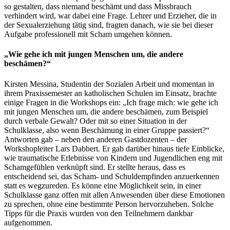
so gestalten, dass niemand beschämt und dass Missbrauch
verhindert wird, war dabei eine Frage. Lehrer und Erzieher, die in
der Sexualerziehung tätig sind, fragten danach, wie sie bei dieser
Aufgabe professionell mit Scham umgehen können.
„Wie gehe ich mit jungen Menschen um, die andere
beschämen?“
Kirsten Messina, Studentin der Sozialen Arbeit und momentan in
ihrem Praxissemester an katholischen Schulen im Einsatz, brachte
einige Fragen in die Workshops ein: „Ich frage mich: wie gehe ich
mit jungen Menschen um, die andere beschämen, zum Beispiel
durch verbale Gewalt? Oder mit so einer Situation in der
Schulklasse, also wenn Beschämung in einer Gruppe passiert?“
Antworten gab – neben den anderen Gastdozenten – der
Workshopleiter Lars Dabbert. Er gab darüber hinaus tiefe Einblicke,
wie traumatische Erlebnisse von Kindern und Jugendlichen eng mit
Schamgefühlen verknüpft sind. Er stellte heraus, dass es
entscheidend sei, das Scham- und Schuldempfinden anzuerkennen
statt es wegzureden. Es könne eine Möglichkeit sein, in einer
Schulklasse ganz offen mit allen Anwesenden über diese Emotionen
zu sprechen, ohne eine bestimmte Person hervorzuheben. Solche
Tipps für die Praxis wurden von den Teilnehmern dankbar
aufgenommen.