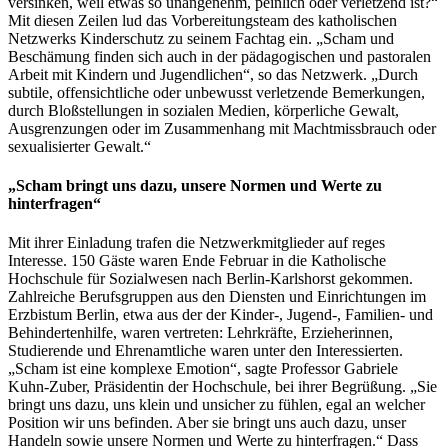
versinken, weil etwas so unangenehm, peinlich oder verletzend ist?“
Mit diesen Zeilen lud das Vorbereitungsteam des katholischen
Netzwerks Kinderschutz zu seinem Fachtag ein. „Scham und
Beschämung finden sich auch in der pädagogischen und pastoralen
Arbeit mit Kindern und Jugendlichen“, so das Netzwerk. „Durch
subtile, offensichtliche oder unbewusst verletzende Bemerkungen,
durch Bloßstellungen in sozialen Medien, körperliche Gewalt,
Ausgrenzungen oder im Zusammenhang mit Machtmissbrauch oder
sexualisierter Gewalt.“
„Scham bringt uns dazu, unsere Normen und Werte zu
hinterfragen“
Mit ihrer Einladung trafen die Netzwerkmitglieder auf reges
Interesse. 150 Gäste waren Ende Februar in die Katholische
Hochschule für Sozialwesen nach Berlin-Karlshorst gekommen.
Zahlreiche Berufsgruppen aus den Diensten und Einrichtungen im
Erzbistum Berlin, etwa aus der der Kinder-, Jugend-, Familien- und
Behindertenhilfe, waren vertreten: Lehrkräfte, Erzieherinnen,
Studierende und Ehrenamtliche waren unter den Interessierten.
„Scham ist eine komplexe Emotion“, sagte Professor Gabriele
Kuhn-Zuber, Präsidentin der Hochschule, bei ihrer Begrüßung. „Sie
bringt uns dazu, uns klein und unsicher zu fühlen, egal an welcher
Position wir uns befinden. Aber sie bringt uns auch dazu, unser
Handeln sowie unsere Normen und Werte zu hinterfragen.“ Dass