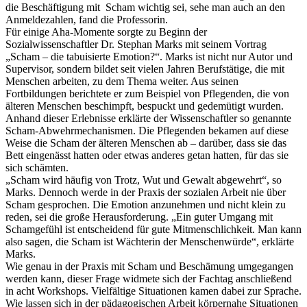
die Beschäftigung mit Scham wichtig sei, sehe man auch an den
Anmeldezahlen, fand die Professorin.
Für einige Aha-Momente sorgte zu Beginn der
Sozialwissenschaftler Dr. Stephan Marks mit seinem Vortrag
„Scham – die tabuisierte Emotion?“. Marks ist nicht nur Autor und
Supervisor, sondern bildet seit vielen Jahren Berufstätige, die mit
Menschen arbeiten, zu dem Thema weiter. Aus seinen
Fortbildungen berichtete er zum Beispiel von Pflegenden, die von
älteren Menschen beschimpft, bespuckt und gedemütigt wurden.
Anhand dieser Erlebnisse erklärte der Wissenschaftler so genannte
Scham-Abwehrmechanismen. Die Pflegenden bekamen auf diese
Weise die Scham der älteren Menschen ab – darüber, dass sie das
Bett eingenässt hatten oder etwas anderes getan hatten, für das sie
sich schämten.
„Scham wird häufig von Trotz, Wut und Gewalt abgewehrt“, so
Marks. Dennoch werde in der Praxis der sozialen Arbeit nie über
Scham gesprochen. Die Emotion anzunehmen und nicht klein zu
reden, sei die große Herausforderung. „Ein guter Umgang mit
Schamgefühl ist entscheidend für gute Mitmenschlichkeit. Man kann
also sagen, die Scham ist Wächterin der Menschenwürde“, erklärte
Marks.
Wie genau in der Praxis mit Scham und Beschämung umgegangen
werden kann, dieser Frage widmete sich der Fachtag anschließend
in acht Workshops. Vielfältige Situationen kamen dabei zur Sprache.
Wie lassen sich in der pädagogischen Arbeit körpernahe Situationen