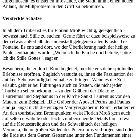
aufgehübscht, es entstehen Infostände, die Stadt nimmt einen neuen
Anlauf, ihr Müllproblem in den Griff zu bekommen.
Versteckte Schätze
In all dem Trubel ist es für Florian Mroß wichtig, gelegentlich
bewusst nach Stille zu suchen. Gerne fährt er dazu beispielsweise zu
dem etwas außerhalb der Innenstadt gelegenen alten Kloster Tre
Fontane. Es entstand dort, wo der Überlieferung nach der heilige
Paulus enthauptet wurde. „Wenn ich die Kirche dort betrete, spüre
ich die Stille Gottes“, sagt er.
Besuchern, die er durch Rom begleitet, möchte er solche spirituellen
Erlebnisse eröffnen. Zugleich versucht er, ihnen die Faszination der
antiken Sehenswürdigkeiten nahe zu bringen. Wenn es die Zeit
erlaubt, geht er bei Führungen auch zu Stätten, die nicht jeder
Tourist zu sehen bekommt – zu den Gräbern der Diakone
Laurentius und Stephanus in der Kirche Sankt Laurentius vor den
Mauern zum Beispiel. „Die Gräber der Apostel Petrus und Paulus
sind ja längst nicht die einzigen Märtyrergräber in Rom“, erläutert er.
An den touristischen Brennpunkten weist Florian Mroß gern auch
auf selten erwähnte oder leicht zu übersehende Details hin – etwa
auf die Kreuzesreliquien und das Schweißtuch der heiligen
Veronika, die in großen Säulen des Petersdoms verborgen sind oder
die Erde aus dem Garten Getsemane unter den Fundamenten einer