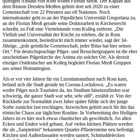
quirligen Altstadt von Rom wohnt Florian Mroß. Der Kaplan aus
dem Bistum Dresden-Meißen gehört dort seit 2020 zu einer
Gemeinschaft von 22 Priestern aus elf Nationen. Noch
internationaler geht es an der Päpstlichen Universität Gregoriana zu,
an der Florian Mroß gerade seine Doktorarbeit in Kirchenrecht
schreibt, zu Fuß eine Viertelstunde vom Kolleg entfernt. „Die
Vielfalt und Universalität der Kirche zu erleben, die in Rom
zusammenkommt, beeindruckt mich immer wieder, sagt der 34-
Jährige, „jede geistliche Gemeinschaft, jeder Ritus hat hier seinen
Ort.“ Für deutschsprachige Pilger- und Besuchergruppen ist die eher
unscheinbare Pilgerkirche der Anima ein solcher Ort. Als derzeit
einziger Ostdeutscher am Kolleg begleitet Florian Mroß Gruppen
aus seiner Heimatregion.
Als er vor vier Jahren für ein Lizentiatsstudium nach Rom kam,
befand sich die Stadt gerade im Corona-Lockdown. „Es waren
weder Pilger noch Touristen da, ins Studium hineinzufinden war
schwierig, die ganze Stadt war sehr, sehr still“, erzählt er. Von der
Rückkehr zur Normalität zwei Jahre später fühlte sich der junge
Sorbe zunächst fast erschlagen. Inzwischen gehört auch für ihn das
römische Chaos zur täglichen Routine. In Vorbereitung des Heiligen
Jahres ist es hier noch etwas chaotischer als gewöhnlich. An allen
Ecken und Enden wird gebaut. Auf vielen kleinen Plätzen werden
die als „Sanpietrini“ bekannten Quader-Pflastersteine neu befestigt,
Kirchen und Außenfassaden werden saniert, Schmuddelecken