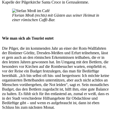
Kapelle der Pilgerkirche Santa Croce in Gerusalemme.
Florian Mroß (rechts) mit Gästen aus seiner Heimat in
einer römischen Caffè-Bar.
Wie man sich als Tourist outet
Die Pilger, die im kommenden Jahr an einer der Rom-Wallfahrten
der Bistümer Görlitz, Dresden-Meißen und Erfurt teilnehmen, lässt
er gern auch an den römischen Erkenntnissen teilhaben, die er in
den letzten Jahren gewonnen hat. Im Umgang mit den Bettlern, die
besonders vor Kirchen auf die Rombesucher warten, empfiehlt er,
vor der Reise ein Budget festzulegen, das man für Bedürftige
bereithält. „Ich bin selbst oft hin- und hergerissen: Ich möchte keine
organisierten Bettelbanden unterstützen, aber auch nicht achtlos an
Menschen vorübergehen, die Not leiden“, sagt er. Sein monatliches
Budget, das den Bettlern zugedacht ist, hilft ihm, eine gute Balance
zu halten. Es fühlt sich für ihn entlastend an, zumal er weiß, dass es
in der Stadt verschiedene Hilfsangebote für Obdachlose und
Bedürftige gibt – und wenn es aufgebraucht ist, dann ist eben
Schluss bis zum nächsten Monat.