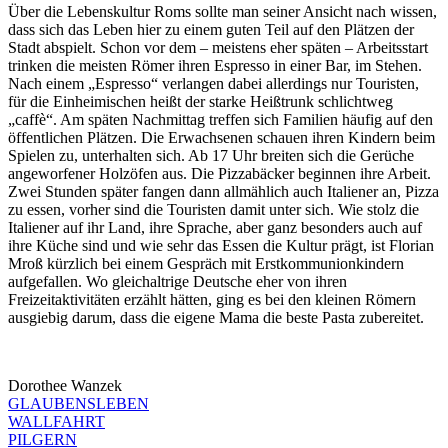
Über die Lebenskultur Roms sollte man seiner Ansicht nach wissen,
dass sich das Leben hier zu einem guten Teil auf den Plätzen der
Stadt abspielt. Schon vor dem – meistens eher späten – Arbeitsstart
trinken die meisten Römer ihren Espresso in einer Bar, im Stehen.
Nach einem „Espresso“ verlangen dabei allerdings nur Touristen,
für die Einheimischen heißt der starke Heißtrunk schlichtweg
„caffè“. Am späten Nachmittag treffen sich Familien häufig auf den
öffentlichen Plätzen. Die Erwachsenen schauen ihren Kindern beim
Spielen zu, unterhalten sich. Ab 17 Uhr breiten sich die Gerüche
angeworfener Holzöfen aus. Die Pizzabäcker beginnen ihre Arbeit.
Zwei Stunden später fangen dann allmählich auch Italiener an, Pizza
zu essen, vorher sind die Touristen damit unter sich. Wie stolz die
Italiener auf ihr Land, ihre Sprache, aber ganz besonders auch auf
ihre Küche sind und wie sehr das Essen die Kultur prägt, ist Florian
Mroß kürzlich bei einem Gespräch mit Erstkommunionkindern
aufgefallen. Wo gleichaltrige Deutsche eher von ihren
Freizeitaktivitäten erzählt hätten, ging es bei den kleinen Römern
ausgiebig darum, dass die eigene Mama die beste Pasta zubereitet.
Dorothee Wanzek
GLAUBENSLEBEN
WALLFAHRT
PILGERN