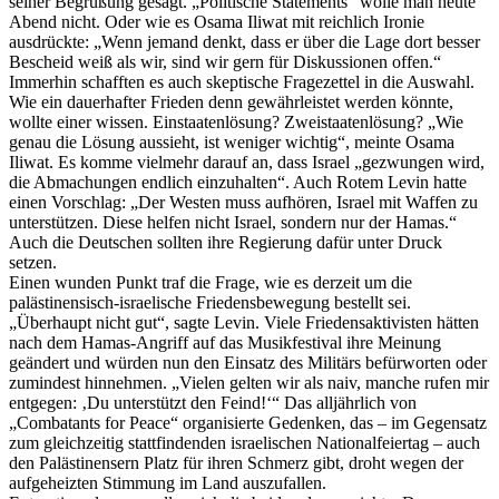
seiner Begrüßung gesagt. „Politische Statements“ wolle man heute
Abend nicht. Oder wie es Osama Iliwat mit reichlich Ironie
ausdrückte: „Wenn jemand denkt, dass er über die Lage dort besser
Bescheid weiß als wir, sind wir gern für Diskussionen offen.“
Immerhin schafften es auch skeptische Fragezettel in die Auswahl.
Wie ein dauerhafter Frieden denn gewährleistet werden könnte,
wollte einer wissen. Einstaatenlösung? Zweistaatenlösung? „Wie
genau die Lösung aussieht, ist weniger wichtig“, meinte Osama
Iliwat. Es komme vielmehr darauf an, dass Israel „gezwungen wird,
die Abmachungen endlich einzuhalten“. Auch Rotem Levin hatte
einen Vorschlag: „Der Westen muss aufhören, Israel mit Waffen zu
unterstützen. Diese helfen nicht Israel, sondern nur der Hamas.“
Auch die Deutschen sollten ihre Regierung dafür unter Druck
setzen.
Einen wunden Punkt traf die Frage, wie es derzeit um die
palästinensisch-israelische Friedensbewegung bestellt sei.
„Überhaupt nicht gut“, sagte Levin. Viele Friedensaktivisten hätten
nach dem Hamas-Angriff auf das Musikfestival ihre Meinung
geändert und würden nun den Einsatz des Militärs befürworten oder
zumindest hinnehmen. „Vielen gelten wir als naiv, manche rufen mir
entgegen: ‚Du unterstützt den Feind!‘“ Das alljährlich von
„Combatants for Peace“ organisierte Gedenken, das – im Gegensatz
zum gleichzeitig stattfindenden israelischen Nationalfeiertag – auch
den Palästinensern Platz für ihren Schmerz gibt, droht wegen der
aufgeheizten Stimmung im Land auszufallen.