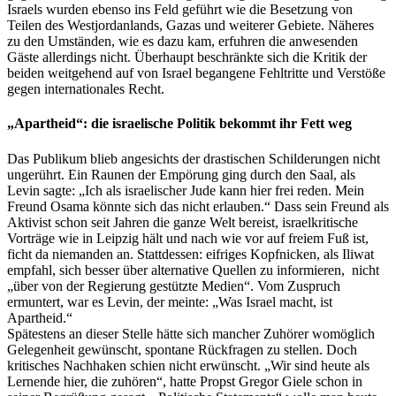
Israels wurden ebenso ins Feld geführt wie die Besetzung von
Teilen des Westjordanlands, Gazas und weiterer Gebiete. Näheres
zu den Umständen, wie es dazu kam, erfuhren die anwesenden
Gäste allerdings nicht. Überhaupt beschränkte sich die Kritik der
beiden weitgehend auf von Israel begangene Fehltritte und Verstöße
gegen internationales Recht.
„Apartheid“: die israelische Politik bekommt ihr Fett weg
Das Publikum blieb angesichts der drastischen Schilderungen nicht
ungerührt. Ein Raunen der Empörung ging durch den Saal, als
Levin sagte: „Ich als israelischer Jude kann hier frei reden. Mein
Freund Osama könnte sich das nicht erlauben.“ Dass sein Freund als
Aktivist schon seit Jahren die ganze Welt bereist, israelkritische
Vorträge wie in Leipzig hält und nach wie vor auf freiem Fuß ist,
ficht da niemanden an. Stattdessen: eifriges Kopfnicken, als Iliwat
empfahl, sich besser über alternative Quellen zu informieren, nicht
„über von der Regierung gestützte Medien“. Vom Zuspruch
ermuntert, war es Levin, der meinte: „Was Israel macht, ist
Apartheid.“
Spätestens an dieser Stelle hätte sich mancher Zuhörer womöglich
Gelegenheit gewünscht, spontane Rückfragen zu stellen. Doch
kritisches Nachhaken schien nicht erwünscht. „Wir sind heute als
Lernende hier, die zuhören“, hatte Propst Gregor Giele schon in