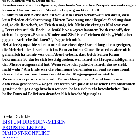
es so klappen wird. Denn unter
Frieden verstehe ich allgemein, dass beide Seiten ihre Perspektive einbringen
können. Das war an dem Abend in Leipzig nicht der Fall.
Glaubt man den Aktivisten, ist vor allem Israel verantwortlich dafür, dass
kein Frieden einkehren mag. Hörten Besatzung und illegaler Siedlungsbau
auf, so die Botschaft, sei Frieden möglich. Nicht ein einziges Mal war von
„Terrorismus“ die Rede – allenfalls von „gewaltsamem Widerstand“, der
sich nicht gegen „Frauen, Kinder und Zivilisten“ richten dürfe. „Wohl aber
gegen israelische Soldaten?“, fragte ich mich.
Bei aller Sympathie scheint mir diese einseitige Darstellung nicht geeignet,
die Mehrheit der Israelis mit ins Boot zu holen. Ohne die wird es aber nicht
gehen. Ich hatte mir von dem Abend erhofft, dass beide Seiten Raum
bekommen. So durfte sich bestätigt sehen, wer Israel als Hauptschuldigen an
der Misere ausgemacht hat. Wenn selbst der jüdische Israeli das so sieht,
nicht wahr? Am Ende war die Stimmung bei einigen im Saal so emotional,
dass sich bei mir ein flaues Gefühl in der Magengegend einstellte.
Wenn man es positiv sehen will: Befürchtungen, der Abend könnte – wie
anderswo geschehen – wegen Protesten pro-palästinensischer Demonstranten
gestört oder gar abgebrochen werden, haben sich nicht bewahrheitet. Das
halbe Dutzend Polizisten draußen blieb beschäftigungslos
Stefan Schilde
BISTUM DRESDEN-MEIßEN
PROPSTEI LEIPZIG
NAHOST-KONFLIKT