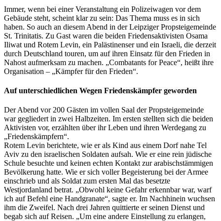
Immer, wenn bei einer Veranstaltung ein Polizeiwagen vor dem
Gebäude steht, scheint klar zu sein: Das Thema muss es in sich
haben. So auch an diesem Abend in der Leipziger Propsteigemeinde
St. Trinitatis. Zu Gast waren die beiden Friedensaktivisten Osama
Iliwat und Rotem Levin, ein Palästinenser und ein Israeli, die derzeit
durch Deutschland touren, um auf ihren Einsatz für den Frieden in
Nahost aufmerksam zu machen. „Combatants for Peace“, heißt ihre
Organisation – „Kämpfer für den Frieden“.
Auf unterschiedlichen Wegen Friedenskämpfer geworden
Der Abend vor 200 Gästen im vollen Saal der Propsteigemeinde
war gegliedert in zwei Halbzeiten. Im ersten stellten sich die beiden
Aktivisten vor, erzählten über ihr Leben und ihren Werdegang zu
„Friedenskämpfern“.
Rotem Levin berichtete, wie er als Kind aus einem Dorf nahe Tel
Aviv zu den israelischen Soldaten aufsah. Wie er eine rein jüdische
Schule besuchte und keinen echten Kontakt zur arabischstämmigen
Bevölkerung hatte. Wie er sich voller Begeisterung bei der Armee
einschrieb und als Soldat zum ersten Mal das besetzte
Westjordanland betrat. „Obwohl keine Gefahr erkennbar war, warf
ich auf Befehl eine Handgranate“, sagte er. Im Nachhinein wuchsen
ihm die Zweifel. Nach drei Jahren quittierte er seinen Dienst und
begab sich auf Reisen. „Um eine andere Einstellung zu erlangen,