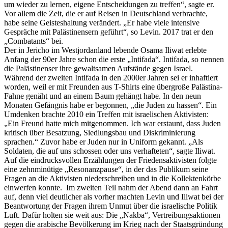
um wieder zu lernen, eigene Entscheidungen zu treffen“, sagte er.
Vor allem die Zeit, die er auf Reisen in Deutschland verbrachte,
habe seine Geisteshaltung verändert. „Er habe viele intensive
Gespräche mit Palästinensern geführt“, so Levin. 2017 trat er den
„Combatants“ bei.
Der in Jericho im Westjordanland lebende Osama Iliwat erlebte
Anfang der 90er Jahre schon die erste „Intifada“. Intifada, so nennen
die Palästinenser ihre gewaltsamen Aufstände gegen Israel.
Während der zweiten Intifada in den 2000er Jahren sei er inhaftiert
worden, weil er mit Freunden aus T-Shirts eine übergroße Palästina-
Fahne genäht und an einem Baum gehängt habe. In den neun
Monaten Gefängnis habe er begonnen, „die Juden zu hassen“. Ein
Umdenken brachte 2010 ein Treffen mit israelischen Aktivisten:
„Ein Freund hatte mich mitgenommen. Ich war erstaunt, dass Juden
kritisch über Besatzung, Siedlungsbau und Diskriminierung
sprachen.“ Zuvor habe er Juden nur in Uniform gekannt. „Als
Soldaten, die auf uns schossen oder uns verhafteten“, sagte Iliwat.
Auf die eindrucksvollen Erzählungen der Friedensaktivisten folgte
eine zehnminütige „Resonanzpause“, in der das Publikum seine
Fragen an die Aktivisten niederschreiben und in die Kollektenkörbe
einwerfen konnte. Im zweiten Teil nahm der Abend dann an Fahrt
auf, denn viel deutlicher als vorher machten Levin und Iliwat bei der
Beantwortung der Fragen ihrem Unmut über die israelische Politik
Luft. Dafür holten sie weit aus: Die „Nakba“, Vertreibungsaktionen
gegen die arabische Bevölkerung im Krieg nach der Staatsgründung