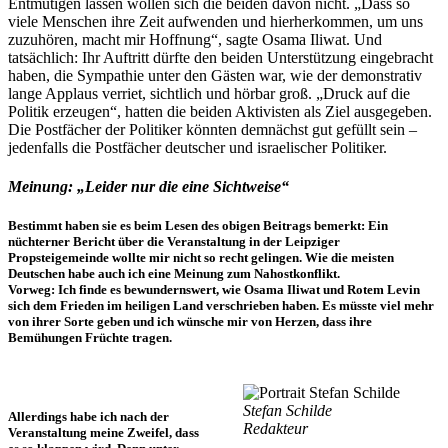
Entmutigen lassen wollen sich die beiden davon nicht. „Dass so
viele Menschen ihre Zeit aufwenden und hierherkommen, um uns
zuzuhören, macht mir Hoffnung“, sagte Osama Iliwat. Und
tatsächlich: Ihr Auftritt dürfte den beiden Unterstützung eingebracht
haben, die Sympathie unter den Gästen war, wie der demonstrativ
lange Applaus verriet, sichtlich und hörbar groß. „Druck auf die
Politik erzeugen“, hatten die beiden Aktivisten als Ziel ausgegeben.
Die Postfächer der Politiker könnten demnächst gut gefüllt sein –
jedenfalls die Postfächer deutscher und israelischer Politiker.
Meinung: „Leider nur die eine Sichtweise“
Bestimmt haben sie es beim Lesen des obigen Beitrags bemerkt: Ein
nüchterner Bericht über die Veranstaltung in der Leipziger
Propsteigemeinde wollte mir nicht so recht gelingen. Wie die meisten
Deutschen habe auch ich eine Meinung zum Nahostkonflikt.
Vorweg: Ich finde es bewundernswert, wie Osama Iliwat und Rotem Levin
sich dem Frieden im heiligen Land verschrieben haben. Es müsste viel mehr
von ihrer Sorte geben und ich wünsche mir von Herzen, dass ihre
Bemühungen Früchte tragen.
Stefan Schilde
Allerdings habe ich nach der
Redakteur
Veranstaltung meine Zweifel, dass