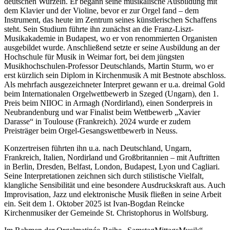
deutschen Wurzeln. Er begann seine musikalische Ausbildung mit
dem Klavier und der Violine, bevor er zur Orgel fand – dem
Instrument, das heute im Zentrum seines künstlerischen Schaffens
steht. Sein Studium führte ihn zunächst an die Franz-Liszt-
Musikakademie in Budapest, wo er von renommierten Organisten
ausgebildet wurde. Anschließend setzte er seine Ausbildung an der
Hochschule für Musik in Weimar fort, bei dem jüngsten
Musikhochschulen-Professor Deutschlands, Martin Sturm, wo er
erst kürzlich sein Diplom in Kirchenmusik A mit Bestnote abschloss.
Als mehrfach ausgezeichneter Interpret gewann er u.a. dreimal Gold
beim Internationalen Orgelwettbewerb in Szeged (Ungarn), den 1.
Preis beim NIIOC in Armagh (Nordirland), einen Sonderpreis in
Neubrandenburg und war Finalist beim Wettbewerb „Xavier
Darasse“ in Toulouse (Frankreich). 2024 wurde er zudem
Preisträger beim Orgel-Gesangswettbewerb in Neuss.
Konzertreisen führten ihn u.a. nach Deutschland, Ungarn,
Frankreich, Italien, Nordirland und Großbritannien – mit Auftritten
in Berlin, Dresden, Belfast, London, Budapest, Lyon und Cagliari.
Seine Interpretationen zeichnen sich durch stilistische Vielfalt,
klangliche Sensibilität und eine besondere Ausdruckskraft aus. Auch
Improvisation, Jazz und elektronische Musik fließen in seine Arbeit
ein. Seit dem 1. Oktober 2025 ist Ivan-Bogdan Reincke
Kirchenmusiker der Gemeinde St. Christophorus in Wolfsburg.