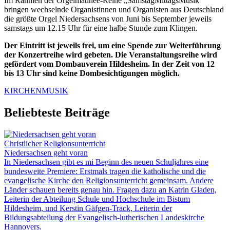
Im Rahmen der Orgelmatinée-Reihe „SamstagMittagsMusik“
bringen wechselnde Organistinnen und Organisten aus Deutschland
die größte Orgel Niedersachsens von Juni bis September jeweils
samstags um 12.15 Uhr für eine halbe Stunde zum Klingen.
Der Eintritt ist jeweils frei, um eine Spende zur Weiterführung
der Konzertreihe wird gebeten. Die Veranstaltungsreihe wird
gefördert vom Dombauverein Hildesheim. In der Zeit von 12
bis 13 Uhr sind keine Dombesichtigungen möglich.
KIRCHENMUSIK
Beliebteste Beiträge
Christlicher Religionsunterricht
Niedersachsen geht voran
In Niedersachsen gibt es mi Beginn des neuen Schuljahres eine
bundesweite Premiere: Erstmals tragen die katholische und die
evangelische Kirche den Religionsunterricht gemeinsam. Andere
Länder schauen bereits genau hin. Fragen dazu an Katrin Gladen,
Leiterin der Abteilung Schule und Hochschule im Bistum
Hildesheim, und Kerstin Gäfgen-Track, Leiterin der
Bildungsabteilung der Evangelisch-lutherischen Landeskirche
Hannovers.