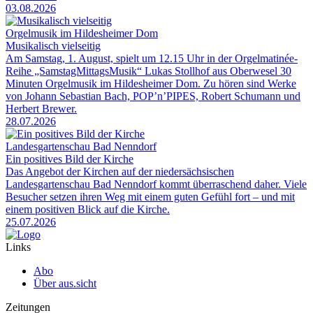
03.08.2026
Orgelmusik im Hildesheimer Dom
Musikalisch vielseitig
Am Samstag, 1. August, spielt um 12.15 Uhr in der Orgelmatinée-
Reihe „SamstagMittagsMusik“ Lukas Stollhof aus Oberwesel 30
Minuten Orgelmusik im Hildesheimer Dom. Zu hören sind Werke
von Johann Sebastian Bach, POP’n’PIPES, Robert Schumann und
Herbert Brewer.
28.07.2026
Landesgartenschau Bad Nenndorf
Ein positives Bild der Kirche
Das Angebot der Kirchen auf der niedersächsischen
Landesgartenschau Bad Nenndorf kommt überraschend daher. Viele
Besucher setzen ihren Weg mit einem guten Gefühl fort – und mit
einem positiven Blick auf die Kirche.
25.07.2026
Links
Abo
Über aus.sicht
Zeitungen