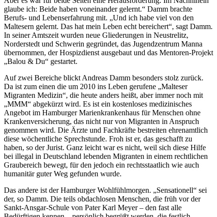
Aber es war für beide Seiten eine Herausforderung. Im Nachhinein
glaube ich: Beide haben voneinander gelernt.“ Damm brachte
Berufs- und Lebenserfahrung mit. „Und ich habe viel von den
Maltesern gelernt. Das hat mein Leben echt bereichert“, sagt Damm.
In seiner Amtszeit wurden neue Gliederungen in Neustrelitz,
Norderstedt und Schwerin gegründet, das Jugendzentrum Manna
übernommen, der Hospizdienst ausgebaut und das Mentoren-Projekt
„Balou & Du“ gestartet.
Auf zwei Bereiche blickt Andreas Damm besonders stolz zurück.
Da ist zum einen die um 2010 ins Leben gerufene „Malteser
Migranten Medizin“, die heute anders heißt, aber immer noch mit
„MMM“ abgekürzt wird. Es ist ein kostenloses medizinisches
Angebot im Hamburger Marienkrankenhaus für Menschen ohne
Krankenversicherung, das nicht nur von Migranten in Anspruch
genommen wird. Die Ärzte und Fachkräfte bestreiten ehrenamtlich
diese wöchentliche Sprechstunde. Froh ist er, das geschafft zu
haben, so der Jurist. Ganz leicht war es nicht, weil sich diese Hilfe
bei illegal in Deutschland lebenden Migranten in einem rechtlichen
Graubereich bewegt, für den jedoch ein rechtsstaatlich wie auch
humanitär guter Weg gefunden wurde.
Das andere ist der Hamburger Wohlfühlmorgen. „Sensationell“ sei
der, so Damm. Die teils obdachlosen Menschen, die früh vor der
Sankt-Ansgar-Schule von Pater Karl Meyer – den fast alle
Bedürftigen kennen – persönlich begrüßt werden, die festlich