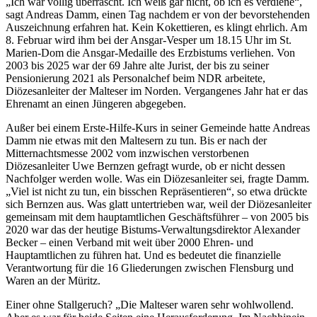
„Ich war völlig überrascht. Ich weiß gar nicht, ob ich es verdiene“,
sagt Andreas Damm, einen Tag nachdem er von der bevorstehenden
Auszeichnung erfahren hat. Kein Kokettieren, es klingt ehrlich. Am
8. Februar wird ihm bei der Ansgar-Vesper um 18.15 Uhr im St.
Marien-Dom die Ansgar-Medaille des Erzbistums verliehen. Von
2003 bis 2025 war der 69 Jahre alte Jurist, der bis zu seiner
Pensionierung 2021 als Personalchef beim NDR arbeitete,
Diözesanleiter der Malteser im Norden. Vergangenes Jahr hat er das
Ehrenamt an einen Jüngeren abgegeben.
Außer bei einem Erste-Hilfe-Kurs in seiner Gemeinde hatte Andreas
Damm nie etwas mit den Maltesern zu tun. Bis er nach der
Mitternachtsmesse 2002 vom inzwischen verstorbenen
Diözesanleiter Uwe Bernzen gefragt wurde, ob er nicht dessen
Nachfolger werden wolle. Was ein Diözesanleiter sei, fragte Damm.
„Viel ist nicht zu tun, ein bisschen Repräsentieren“, so etwa drückte
sich Bernzen aus. Was glatt untertrieben war, weil der Diözesanleiter
gemeinsam mit dem hauptamtlichen Geschäftsführer – von 2005 bis
2020 war das der heutige Bistums-Verwaltungsdirektor Alexander
Becker – einen Verband mit weit über 2000 Ehren- und
Hauptamtlichen zu führen hat. Und es bedeutet die finanzielle
Verantwortung für die 16 Gliederungen zwischen Flensburg und
Waren an der Müritz.
Einer ohne Stallgeruch? „Die Malteser waren sehr wohlwollend.