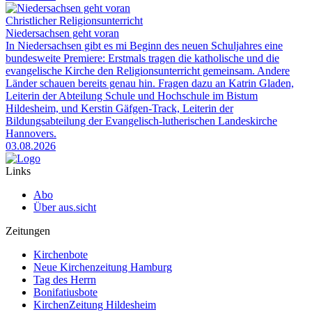
Christlicher Religionsunterricht
Niedersachsen geht voran
In Niedersachsen gibt es mi Beginn des neuen Schuljahres eine
bundesweite Premiere: Erstmals tragen die katholische und die
evangelische Kirche den Religionsunterricht gemeinsam. Andere
Länder schauen bereits genau hin. Fragen dazu an Katrin Gladen,
Leiterin der Abteilung Schule und Hochschule im Bistum
Hildesheim, und Kerstin Gäfgen-Track, Leiterin der
Bildungsabteilung der Evangelisch-lutherischen Landeskirche
Hannovers.
03.08.2026
Links
Abo
Über aus.sicht
Zeitungen
Kirchenbote
Neue Kirchenzeitung Hamburg
Tag des Herrn
Bonifatiusbote
KirchenZeitung Hildesheim