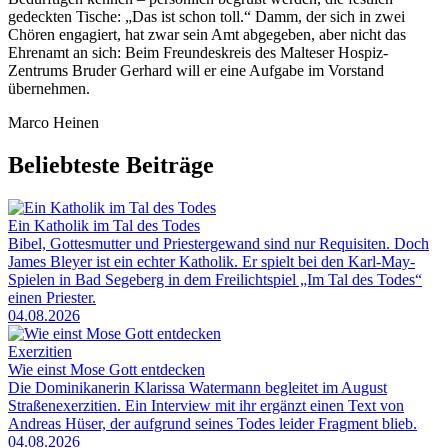
gedeckten Tische: „Das ist schon toll.“ Damm, der sich in zwei
Chören engagiert, hat zwar sein Amt abgegeben, aber nicht das
Ehrenamt an sich: Beim Freundeskreis des Malteser Hospiz-
Zentrums Bruder Gerhard will er eine Aufgabe im Vorstand
übernehmen.
Marco Heinen
Beliebteste Beiträge
Ein Katholik im Tal des Todes
Bibel, Gottesmutter und Priestergewand sind nur Requisiten. Doch
James Bleyer ist ein echter Katholik. Er spielt bei den Karl-May-
Spielen in Bad Segeberg in dem Freilichtspiel „Im Tal des Todes“
einen Priester.
04.08.2026
Exerzitien
Wie einst Mose Gott entdecken
Die Dominikanerin Klarissa Watermann begleitet im August
Straßenexerzitien. Ein Interview mit ihr ergänzt einen Text von
Andreas Hüser, der aufgrund seines Todes leider Fragment blieb.
04.08.2026