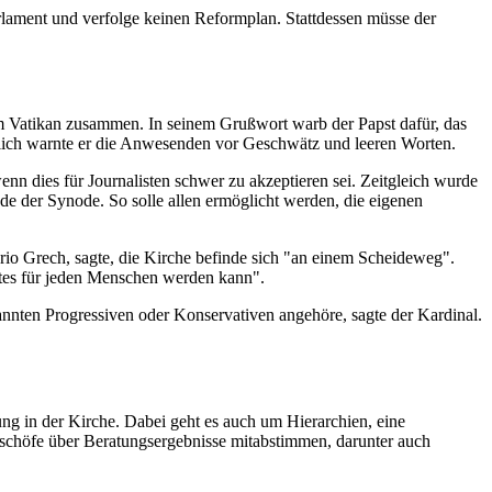
lament und verfolge keinen Reformplan. Stattdessen müsse der
 Vatikan zusammen. In seinem Grußwort warb der Papst dafür, das
nglich warnte er die Anwesenden vor Geschwätz und leeren Worten.
nn dies für Journalisten schwer zu akzeptieren sei. Zeitgleich wurde
e der Synode. So solle allen ermöglicht werden, die eigenen
io Grech, sagte, die Kirche befinde sich "an einem Scheideweg".
ttes für jeden Menschen werden kann".
annten Progressiven oder Konservativen angehöre, sagte der Kardinal.
g in der Kirche. Dabei geht es auch um Hierarchien, eine
ischöfe über Beratungsergebnisse mitabstimmen, darunter auch