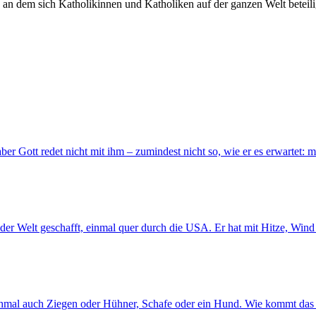
, an dem sich Katholikinnen und Katholiken auf der ganzen Welt betei
aber Gott redet nicht mit ihm – zumindest nicht so, wie er es erwartet:
der Welt geschafft, einmal quer durch die USA. Er hat mit Hitze, Win
chmal auch Ziegen oder Hühner, Schafe oder ein Hund. Wie kommt das 