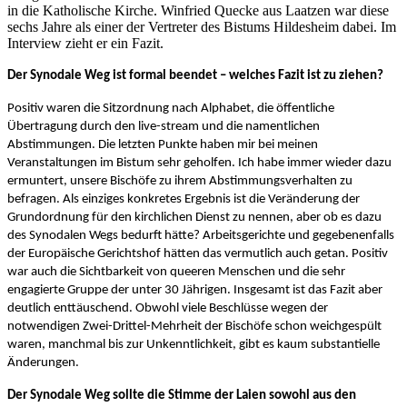
in die Katholische Kirche. Winfried Quecke aus Laatzen war diese
sechs Jahre als einer der Vertreter des Bistums Hildesheim dabei. Im
Interview zieht er ein Fazit.
Der Synodale Weg ist formal beendet – welches Fazit ist zu ziehen?
Positiv waren die Sitzordnung nach Alphabet, die öffentliche
Übertragung durch den live-stream und die namentlichen
Abstimmungen. Die letzten Punkte haben mir bei meinen
Veranstaltungen im Bistum sehr geholfen. Ich habe immer wieder dazu
ermuntert, unsere Bischöfe zu ihrem Abstimmungsverhalten zu
befragen. Als einziges konkretes Ergebnis ist die Veränderung der
Grundordnung für den kirchlichen Dienst zu nennen, aber ob es dazu
des Synodalen Wegs bedurft hätte? Arbeitsgerichte und gegebenenfalls
der Europäische Gerichtshof hätten das vermutlich auch getan. Positiv
war auch die Sichtbarkeit von queeren Menschen und die sehr
engagierte Gruppe der unter 30 Jährigen. Insgesamt ist das Fazit aber
deutlich enttäuschend. Obwohl viele Beschlüsse wegen der
notwendigen Zwei-Drittel-Mehrheit der Bischöfe schon weichgespült
waren, manchmal bis zur Unkenntlichkeit, gibt es kaum substantielle
Änderungen.
Der Synodale Weg sollte die Stimme der Laien sowohl aus den