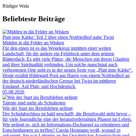
Rüdiger Wala
Beliebteste Beiträge
Platt inne Kärke: Teil 2 über einen Notfriedhof nahe Twist
Midden in däi Felder un Wisken
Für den einen ist es das Wegekreuz inmitten einer weiten
Landschaft, für die andere ein Felsblock unter dem grünen
Blätterdach: Es gibt viele Plätze, die Menschen mit ihrem Glauben
und ihrer Spiritualität verbinden. Um solche manchmal auch
verborgenen Orte geht es in der neuen Serie von „Platt inne Kärke“.
Heute erzählt Hildegard Pool aus Haren von einem Notfriedhof an
der deutsch-niederländischen Grenze bei Twist im mittleren
Emsland. Auf Platt- und Hochdeutsch.
05.08.2026
Talente sind mehr als Schulnoten
Wie der Start ins Berufsleben gelingt
Der Schulabschluss ist bald geschafft, die Berufswahl steht bevor –
für viele Jugendliche eine der herausforderndsten Phasen im Leben.
Wie gelingt es, sich im Informations-Dschungel zu orientieren und
Entscheidungen zu treffen? Carola Heumann weiß, worauf es
ankommt. Sie war Lehrerin an der Osnabrücker Angelaschule und