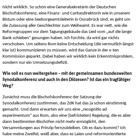
Nicht wirklich. So schön eine Generalsekretärin der Deutschen
Bischofskonferenz, eine Finanz- und Caritasdirektorin wie in unserem
Bistum oder eine Seelsorgeamtsleiterin in Osnabrück sind, es geht um
die Zulassung aller Geschlechter zum Weiheamt. Es war nett, wie die
Reformgruppen vor dem Tagungsgebäude das Lied vom „auf die lange
Bank schieben“ gesungen haben. Ich fürchte, da wird gar nichts
verschoben. Um seitens Rom keine Entscheidung (die vermutlich längst
klar ist) kommunizieren zu müssen, wird das Ganze in der x-ten
Kommission geparkt. Dabei haben wir wirklich kein Erkenntnisproblem,
sondern nur ein Umsetzungsdefizit.
Wie soll es nun weitergehen – mit der gemeinsamen bundesweiten
Synodalkonferenz und auch in den Diözesen? Ist das ein tragfähiger
Weg?
Zunächst muss die Bischofskonferenz der Satzung der
Synodalkonferenz zustimmen, das ZdK hat das ja schon einstimmig
gemacht. Und dann erwarten wir uns eine „recognitio ad
experimentum“ aus Rom, also eine (befristeten) Regelung, die es aber
dann bestimmten Bischöfen nicht mehr ermöglicht, den
Versammlungen aus Prinzip fernzubleiben. Ob es dazu kommt? Ich
habe meine Zweifel, weiß aber, dass es Laien und reformorientierte