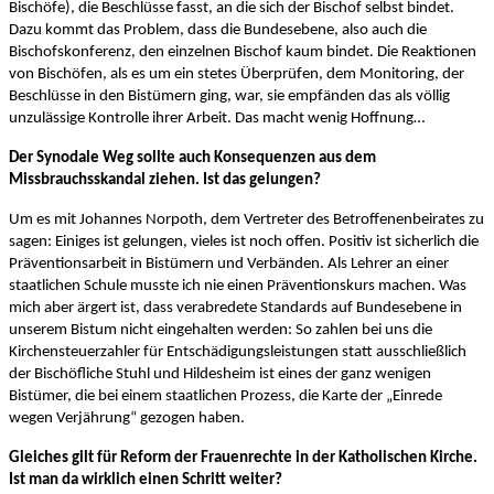
Bischöfe), die Beschlüsse fasst, an die sich der Bischof selbst bindet.
Dazu kommt das Problem, dass die Bundesebene, also auch die
Bischofskonferenz, den einzelnen Bischof kaum bindet. Die Reaktionen
von Bischöfen, als es um ein stetes Überprüfen, dem Monitoring, der
Beschlüsse in den Bistümern ging, war, sie empfänden das als völlig
unzulässige Kontrolle ihrer Arbeit. Das macht wenig Hoffnung…
Der Synodale Weg sollte auch Konsequenzen aus dem
Missbrauchsskandal ziehen. Ist das gelungen?
Um es mit Johannes Norpoth, dem Vertreter des Betroffenenbeirates zu
sagen: Einiges ist gelungen, vieles ist noch offen. Positiv ist sicherlich die
Präventionsarbeit in Bistümern und Verbänden. Als Lehrer an einer
staatlichen Schule musste ich nie einen Präventionskurs machen. Was
mich aber ärgert ist, dass verabredete Standards auf Bundesebene in
unserem Bistum nicht eingehalten werden: So zahlen bei uns die
Kirchensteuerzahler für Entschädigungsleistungen statt ausschließlich
der Bischöfliche Stuhl und Hildesheim ist eines der ganz wenigen
Bistümer, die bei einem staatlichen Prozess, die Karte der „Einrede
wegen Verjährung“ gezogen haben.
Gleiches gilt für Reform der Frauenrechte in der Katholischen Kirche.
Ist man da wirklich einen Schritt weiter?