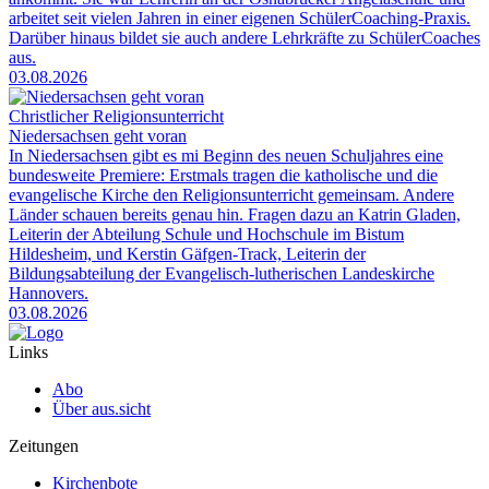
arbeitet seit vielen Jahren in einer eigenen SchülerCoaching-Praxis.
Darüber hinaus bildet sie auch andere Lehrkräfte zu SchülerCoaches
aus.
03.08.2026
Christlicher Religionsunterricht
Niedersachsen geht voran
In Niedersachsen gibt es mi Beginn des neuen Schuljahres eine
bundesweite Premiere: Erstmals tragen die katholische und die
evangelische Kirche den Religionsunterricht gemeinsam. Andere
Länder schauen bereits genau hin. Fragen dazu an Katrin Gladen,
Leiterin der Abteilung Schule und Hochschule im Bistum
Hildesheim, und Kerstin Gäfgen-Track, Leiterin der
Bildungsabteilung der Evangelisch-lutherischen Landeskirche
Hannovers.
03.08.2026
Links
Abo
Über aus.sicht
Zeitungen
Kirchenbote