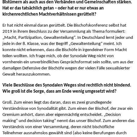
Bistümern als auch aus den Verbänden und Gemeinschaften stärken.
Hat er das tatsächlich getan – oder hat er nur etwas an
kirchenrechtlichen Machtverhältnissen gerüttelt?
Er hat nicht einmal daran gerüttelt. Die Bischofskonferenz selbst hat
2019 in ihrem Beschluss zu der Versammlung als Thema formuliert:
„Macht, Partizipation, Gewaltenteilung“. In Deutschland lernt jeder und
jede in der 8. Klasse, was der Begriff „Gewaltenteilung“ meint. Ich
konnte nicht erkennen, dass die Bischöfe in irgendeiner Form Macht
teilen wollten. Ich frage mich, ob der Synodale Weg nicht von
vornherein ein unverbindliches Gesprächsformat sein sollte, um aus der
damaligen Defensive der Bischöfe wegen der vielen Fälle sexualisierter
Gewalt herauszukommen.
Viele Beschlüsse des Synodalen Weges sind rechtlich nicht bindend.
Wie groß ist die Sorge, dass am Ende wenig umgesetzt wird?
Groß. Zum einen liegt das daran, dass es zwei grundlegende
Verständnisse von Synodalität gibt. Zum einen der Bischof, der zwar ein
Gremium anhört, dann aber eigenmächtig entscheidet. „Decision
making“ und decision taking“ nennt das unser Bischof. Zum anderen das
Verständnis von einer Versammlung, deren nicht bischöfliche
Teilnehmer ausnahmslos gewählt sind (also keine Berufungen durch