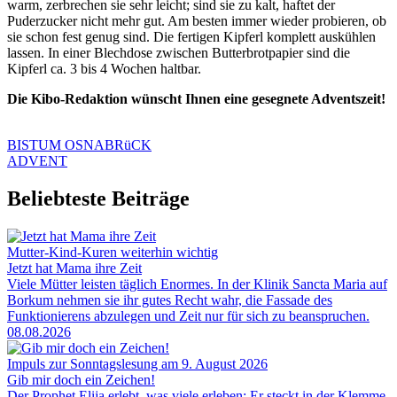
warm, zerbrechen sie sehr leicht; sind sie zu kalt, haftet der
Puderzucker nicht mehr gut. Am besten immer wieder probieren, ob
sie schon fest genug sind. Die fertigen Kipferl komplett auskühlen
lassen. In einer Blechdose zwischen Butterbrotpapier sind die
Kipferl ca. 3 bis 4 Wochen haltbar.
Die Kibo-Redaktion wünscht Ihnen eine gesegnete Adventszeit!
BISTUM OSNABRüCK
ADVENT
Beliebteste Beiträge
Mutter-Kind-Kuren weiterhin wichtig
Jetzt hat Mama ihre Zeit
Viele Mütter leisten täglich Enormes. In der Klinik Sancta Maria auf
Borkum nehmen sie ihr gutes Recht wahr, die Fassade des
Funktionierens abzulegen und Zeit nur für sich zu beanspruchen.
08.08.2026
Impuls zur Sonntagslesung am 9. August 2026
Gib mir doch ein Zeichen!
Der Prophet Elija erlebt, was viele erleben: Er steckt in der Klemme,