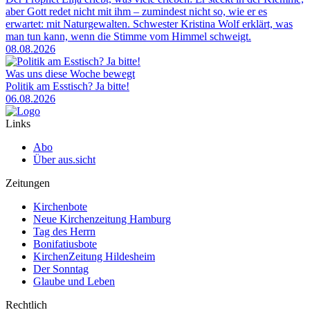
aber Gott redet nicht mit ihm – zumindest nicht so, wie er es
erwartet: mit Naturgewalten. Schwester Kristina Wolf erklärt, was
man tun kann, wenn die Stimme vom Himmel schweigt.
08.08.2026
Was uns diese Woche bewegt
Politik am Esstisch? Ja bitte!
06.08.2026
Links
Abo
Über aus.sicht
Zeitungen
Kirchenbote
Neue Kirchenzeitung Hamburg
Tag des Herrn
Bonifatiusbote
KirchenZeitung Hildesheim
Der Sonntag
Glaube und Leben
Rechtlich