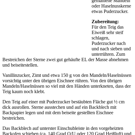
gemahlene Mandeln
oder Haselnusskerne
etwas Puderzucker.
Zubereitung:
Für den Teig das
Eiweiß sehr steif
schlagen,
Puderzucker nach
und nach sieben und
unterrühren. Zum
Bestreichen der Sterne zwei gut gehäufte EL der Masse abnehmen
und beiseitestellen.
Vanillinzucker, Zimt und etwa 150 g von den Mandeln/Haselnüssen
vorsichtig unter den übrigen Eischnee rühren. Von den übrigen
Mandeln/Haselnüssen so viel mit den Händen unterkneten, dass der
Teig kaum noch klebt.
Den Teig auf einer mit Puderzucker bestäubten Fläche gut ½ cm
dick ausrollen. Sterne ausstechen und auf ein Backblech mit
Backpapier legen und mit dem beiseite gestellten Eischnee
bestreichen.
Das Backblech auf unterster Einschubleiste in den vorgeheizten
Backofen schieben (ca. 140 Grad O/U oder 120 Grad Heißluft) und