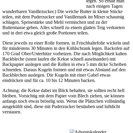
legen. So erhält man
nach einigen Tagen
wunderbaren Vanillezucker.) Die weiche Butter in kleine Stücke
teilen, mit dem Puderzucker und Vanillemark im Mixer schaumig
schlagen. Speisestärke und Mehl vermischen und zu der
Buttermasse geben. Alles schnell zu einem glatten Teig verkneten
und in drei etwa gleich große Portionen teilen.
Diese jeweils zu einer Rolle formen, in Frischhaltefolie wickeln und
für mindestens 30 Minuten in den Kühlschrank legen. Backofen auf
170 Grad Ober/Unterhitze vorheizen. Die nach Möglichkeit kalten
Backbleche (sonst laufen die Kekse schnell auseinander) mit
Backpapier auslegen und die Rollen in etwa 5 mm dicke Scheiben
schneiden. Daraus Kugeln formen und mit etwas Abstand auf den
Backblechen auslegen. Die Kugeln mit einer Gabel etwas
eindrücken und für ca. 10 bis 12 Minuten backen.
Achtung: die Kekse dabei im Blick behalten, sie sollten recht hell
bleiben. Vorsichtig mit dem Papier vom Blech ziehen, sie können
anfangs noch etwas bröselig sein. Wenn die Plätzchen vollständig
ausgekühlt sind, diese mit Puderzucker bestäuben und luftdicht
verstauen.