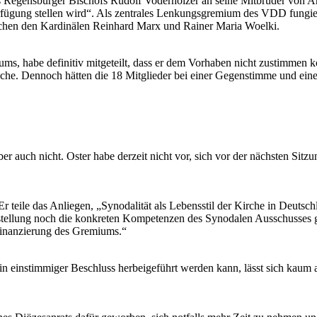
 Regensburger Bischofs Rudolf Voderholzer an seine Mitbrüder von Anfa
gung stellen wird“. Als zentrales Lenkungsgremium des VDD fungiert 
schen den Kardinälen Reinhard Marx und Rainer Maria Woelki.
iums, habe definitiv mitgeteilt, dass er dem Vorhaben nicht zustimmen 
breche. Dennoch hätten die 18 Mitglieder bei einer Gegenstimme und 
aber auch nicht. Oster habe derzeit nicht vor, sich vor der nächsten Sitz
eile das Anliegen, „Synodalität als Lebensstil der Kirche in Deutschl
tellung noch die konkreten Kompetenzen des Synodalen Ausschusses gek
tfinanzierung des Gremiums.“
ein einstimmiger Beschluss herbeigeführt werden kann, lässt sich kaum a