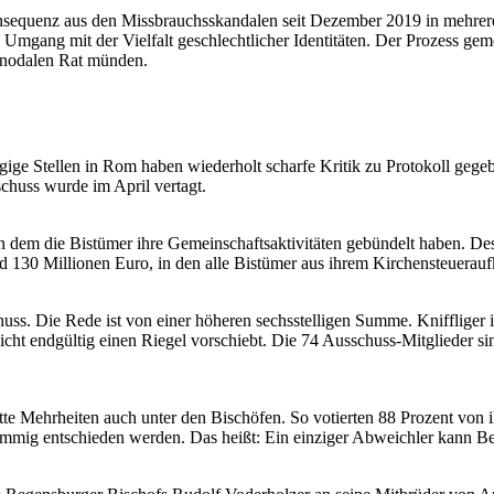
nsequenz aus den Missbrauchsskandalen seit Dezember 2019 in mehre
Umgang mit der Vielfalt geschlechtlicher Identitäten. Der Prozess ge
Synodalen Rat münden.
gige Stellen in Rom haben wiederholt scharfe Kritik zu Protokoll gegeb
chuss wurde im April vertagt.
 dem die Bistümer ihre Gemeinschaftsaktivitäten gebündelt haben. Dess
d 130 Millionen Euro, in den alle Bistümer aus ihrem Kirchensteuerauf
uss. Die Rede ist von einer höheren sechsstelligen Summe. Kniffliger 
icht endgültig einen Riegel vorschiebt. Die 74 Ausschuss-Mitglieder si
atte Mehrheiten auch unter den Bischöfen. So votierten 88 Prozent vo
mmig entschieden werden. Das heißt: Ein einziger Abweichler kann Be