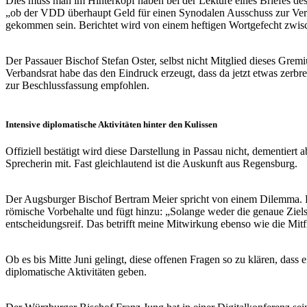
Dies muss man im Hinterkopf haben bei der Lektüre eines Briefes des
„ob der VDD überhaupt Geld für einen Synodalen Ausschuss zur Verfü
gekommen sein. Berichtet wird von einem heftigen Wortgefecht zwi
Der Passauer Bischof Stefan Oster, selbst nicht Mitglied dieses Grem
Verbandsrat habe das den Eindruck erzeugt, dass da jetzt etwas zer
zur Beschlussfassung empfohlen.
Intensive diplomatische Aktivitäten hinter den Kulissen
Offiziell bestätigt wird diese Darstellung in Passau nicht, dementiert 
Sprecherin mit. Fast gleichlautend ist die Auskunft aus Regensburg.
Der Augsburger Bischof Bertram Meier spricht von einem Dilemma. Er t
römische Vorbehalte und fügt hinzu: „Solange weder die genaue Ziels
entscheidungsreif. Das betrifft meine Mitwirkung ebenso wie die Mi
Ob es bis Mitte Juni gelingt, diese offenen Fragen so zu klären, dass 
diplomatische Aktivitäten geben.