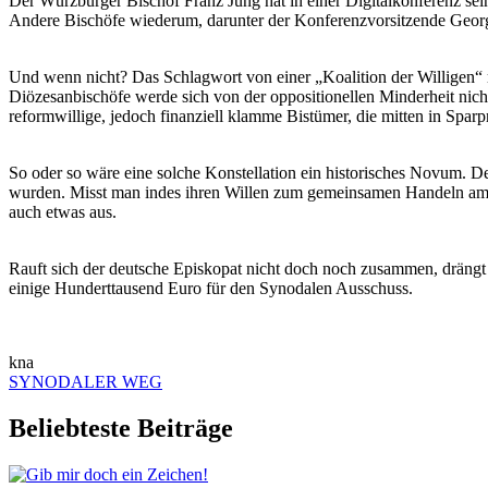
Der Würzburger Bischof Franz Jung hat in einer Digitalkonferenz sei
Andere Bischöfe wiederum, darunter der Konferenzvorsitzende Georg
Und wenn nicht? Das Schlagwort von einer „Koalition der Willigen“ 
Diözesanbischöfe werde sich von der oppositionellen Minderheit nic
reformwillige, jedoch finanziell klamme Bistümer, die mitten in Spa
So oder so wäre eine solche Konstellation ein historisches Novum. De
wurden. Misst man indes ihren Willen zum gemeinsamen Handeln am A
auch etwas aus.
Rauft sich der deutsche Episkopat nicht doch noch zusammen, drängt 
einige Hunderttausend Euro für den Synodalen Ausschuss.
kna
SYNODALER WEG
Beliebteste Beiträge