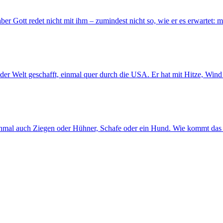
aber Gott redet nicht mit ihm – zumindest nicht so, wie er es erwartet:
der Welt geschafft, einmal quer durch die USA. Er hat mit Hitze, Win
chmal auch Ziegen oder Hühner, Schafe oder ein Hund. Wie kommt das 