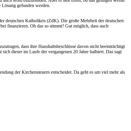
d auch Rom einzubinden. Aber er ließ offen, ob das gelingen werde.
te Lösung gefunden werden.
der deutschen Katholiken (ZdK). Die große Mehrheit der deutschen
bei finanzieren. Ob das so stimmt? Gut möglich, dass auch
szutragen, dass ihre Haushaltsbeschlüsse davon nicht beeinträchtigt
ch dieser im Laufe der vergangenen 20 Jahre halbiert. Das sagt
endung der Kirchensteuern entscheidet. Da geht es um viel mehr als