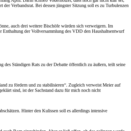
ng April. Darin schrieb Voderholzer, dass noch gar nicht klar sei,
der Verbandsrat. Bei dessen jüngster Sitzung soll es zu Turbulenzen
könne, auch drei weitere Bischöfe würden sich verweigern. Im
einer Enthaltung der Vollversammlung des VDD den Haushaltsentwurf
ung des Ständigen Rats zu der Debatte öffentlich zu äußern, teilt seine
and zu fördern und zu stabilisieren“. Zugleich verweist Meier auf
lärt sind, ist der Sachstand dazu für mich noch nicht
bschätzen. Hinter den Kulissen soll es allerdings intensive