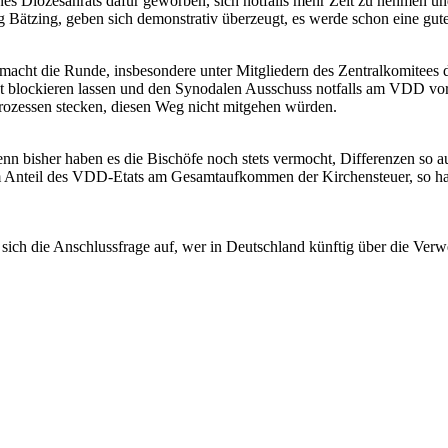
nes Diözesanrats dafür geworben, sich notfalls mehr Zeit zu nehmen un
 Bätzing, geben sich demonstrativ überzeugt, es werde schon eine gu
macht die Runde, insbesondere unter Mitgliedern des Zentralkomitees 
ht blockieren lassen und den Synodalen Ausschuss notfalls am VDD vor
rprozessen stecken, diesen Weg nicht mitgehen würden.
nn bisher haben es die Bischöfe noch stets vermocht, Differenzen so au
nteil des VDD-Etats am Gesamtaufkommen der Kirchensteuer, so hat si
sich die Anschlussfrage auf, wer in Deutschland künftig über die Verw