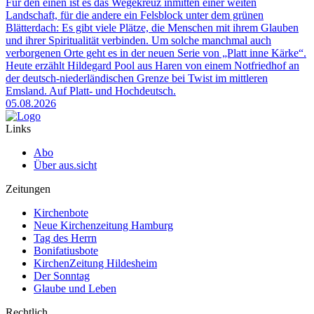
Für den einen ist es das Wegekreuz inmitten einer weiten
Landschaft, für die andere ein Felsblock unter dem grünen
Blätterdach: Es gibt viele Plätze, die Menschen mit ihrem Glauben
und ihrer Spiritualität verbinden. Um solche manchmal auch
verborgenen Orte geht es in der neuen Serie von „Platt inne Kärke“.
Heute erzählt Hildegard Pool aus Haren von einem Notfriedhof an
der deutsch-niederländischen Grenze bei Twist im mittleren
Emsland. Auf Platt- und Hochdeutsch.
05.08.2026
Links
Abo
Über aus.sicht
Zeitungen
Kirchenbote
Neue Kirchenzeitung Hamburg
Tag des Herrn
Bonifatiusbote
KirchenZeitung Hildesheim
Der Sonntag
Glaube und Leben
Rechtlich