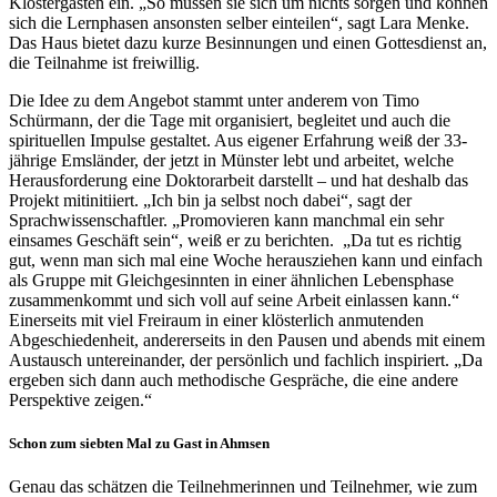
Klostergästen ein. „So müssen sie sich um nichts sorgen und können
sich die Lernphasen ansonsten selber einteilen“, sagt Lara Menke.
Das Haus bietet dazu kurze Besinnungen und einen Gottesdienst an,
die Teilnahme ist freiwillig.
Die Idee zu dem Angebot stammt unter anderem von Timo
Schürmann, der die Tage mit organisiert, begleitet und auch die
spirituellen Impulse gestaltet. Aus eigener Erfahrung weiß der 33-
jährige Emsländer, der jetzt in Münster lebt und arbeitet, welche
Herausforderung eine Doktorarbeit darstellt – und hat deshalb das
Projekt mitinitiiert. „Ich bin ja selbst noch dabei“, sagt der
Sprachwissenschaftler. „Promovieren kann manchmal ein sehr
einsames Geschäft sein“, weiß er zu berichten. „Da tut es richtig
gut, wenn man sich mal eine Woche herausziehen kann und einfach
als Gruppe mit Gleichgesinnten in einer ähnlichen Lebensphase
zusammenkommt und sich voll auf seine Arbeit einlassen kann.“
Einerseits mit viel Freiraum in einer klösterlich anmutenden
Abgeschiedenheit, andererseits in den Pausen und abends mit einem
Austausch untereinander, der persönlich und fachlich inspiriert. „Da
ergeben sich dann auch methodische Gespräche, die eine andere
Perspektive zeigen.“
Schon zum siebten Mal zu Gast in Ahmsen
Genau das schätzen die Teilnehmerinnen und Teilnehmer, wie zum