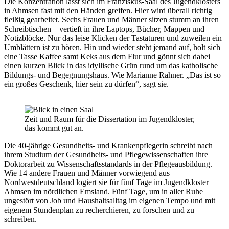
Die Konzentration lässt sich im Franziskus-Saal des Jugendklosters
in Ahmsen fast mit den Händen greifen. Hier wird überall richtig
fleißig gearbeitet. Sechs Frauen und Männer sitzen stumm an ihren
Schreibtischen – vertieft in ihre Laptops, Bücher, Mappen und
Notizblöcke. Nur das leise Klicken der Tastaturen und zuweilen ein
Umblättern ist zu hören. Hin und wieder steht jemand auf, holt sich
eine Tasse Kaffee samt Keks aus dem Flur und gönnt sich dabei
einen kurzen Blick in das idyllische Grün rund um das katholische
Bildungs- und Begegnungshaus. Wie Marianne Rahner. „Das ist so
ein großes Geschenk, hier sein zu dürfen“, sagt sie.
Zeit und Raum für die Dissertation im Jugendkloster,
das kommt gut an.
Die 40-jährige Gesundheits- und Krankenpflegerin schreibt nach
ihrem Studium der Gesundheits- und Pflegewissenschaften ihre
Doktorarbeit zu Wissenschaftsstandards in der Pflegeausbildung.
Wie 14 andere Frauen und Männer vorwiegend aus
Nordwestdeutschland logiert sie für fünf Tage im Jugendkloster
Ahmsen im nördlichen Emsland. Fünf Tage, um in aller Ruhe
ungestört von Job und Haushaltsalltag im eigenen Tempo und mit
eigenem Stundenplan zu recherchieren, zu forschen und zu
schreiben.