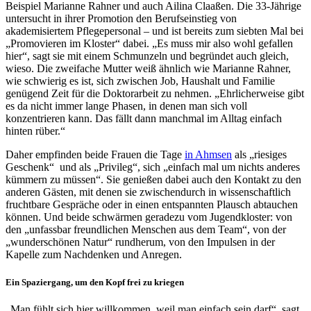
Beispiel Marianne Rahner und auch Ailina Claaßen. Die 33-Jährige
untersucht in ihrer Promotion den Berufseinstieg von
akademisiertem Pflegepersonal – und ist bereits zum siebten Mal bei
„Promovieren im Kloster“ dabei. „Es muss mir also wohl gefallen
hier“, sagt sie mit einem Schmunzeln und begründet auch gleich,
wieso. Die zweifache Mutter weiß ähnlich wie Marianne Rahner,
wie schwierig es ist, sich zwischen Job, Haushalt und Familie
genügend Zeit für die Doktorarbeit zu nehmen. „Ehrlicherweise gibt
es da nicht immer lange Phasen, in denen man sich voll
konzentrieren kann. Das fällt dann manchmal im Alltag einfach
hinten rüber.“
Daher empfinden beide Frauen die Tage
in Ahmsen
als „riesiges
Geschenk“ und als „Privileg“, sich „einfach mal um nichts anderes
kümmern zu müssen“. Sie genießen dabei auch den Kontakt zu den
anderen Gästen, mit denen sie zwischendurch in wissenschaftlich
fruchtbare Gespräche oder in einen entspannten Plausch abtauchen
können. Und beide schwärmen geradezu vom Jugendkloster: von
den „unfassbar freundlichen Menschen aus dem Team“, von der
„wunderschönen Natur“ rundherum, von den Impulsen in der
Kapelle zum Nachdenken und Anregen.
Ein Spaziergang, um den Kopf frei zu kriegen
„Man fühlt sich hier willkommen, weil man einfach sein darf“, sagt