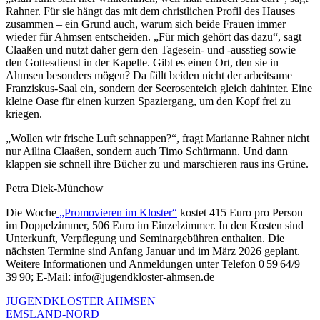
Rahner. Für sie hängt das mit dem christlichen Profil des Hauses
zusammen – ein Grund auch, warum sich beide Frauen immer
wieder für Ahmsen entscheiden. „Für mich gehört das dazu“, sagt
Claaßen und nutzt daher gern den Tagesein- und -ausstieg sowie
den Gottesdienst in der Kapelle. Gibt es einen Ort, den sie in
Ahmsen besonders mögen? Da fällt beiden nicht der arbeitsame
Franziskus-Saal ein, sondern der Seerosenteich gleich dahinter. Eine
kleine Oase für einen kurzen Spaziergang, um den Kopf frei zu
kriegen.
„Wollen wir frische Luft schnappen?“, fragt Marianne Rahner nicht
nur Ailina Claaßen, sondern auch Timo Schürmann. Und dann
klappen sie schnell ihre Bücher zu und marschieren raus ins Grüne.
Petra Diek-Münchow
Die Woche
„Promovieren im Kloster“
kostet 415 Euro pro Person
im Doppelzimmer, 506 Euro im Einzelzimmer. In den Kosten sind
Unterkunft, Verpflegung und Seminargebühren enthalten. Die
nächsten Termine sind Anfang Januar und im März 2026 geplant.
Weitere Informationen und Anmeldungen unter Telefon 0 59 64/9
39 90; E-Mail: info@jugendkloster-ahmsen.de
JUGENDKLOSTER AHMSEN
EMSLAND-NORD