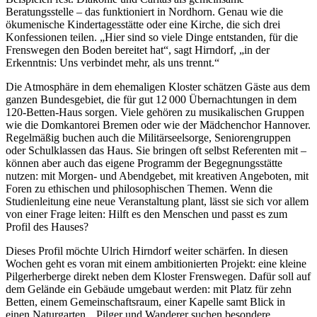
Beratungsstelle – das funktioniert in Nordhorn. Genau wie die
ökumenische Kindertagesstätte oder eine Kirche, die sich drei
Konfessionen teilen. „Hier sind so viele Dinge entstanden, für die
Frenswegen den Boden bereitet hat“, sagt Hirndorf, „in der
Erkenntnis: Uns verbindet mehr, als uns trennt.“
Die Atmosphäre in dem ehemaligen Kloster schätzen Gäste aus dem
ganzen Bundesgebiet, die für gut 12 000 Übernachtungen in dem
120-Betten-Haus sorgen. Viele gehören zu musikalischen Gruppen
wie die Domkantorei Bremen oder wie der Mädchenchor Hannover.
Regelmäßig buchen auch die Militärseelsorge, Seniorengruppen
oder Schulklassen das Haus. Sie bringen oft selbst Referenten mit –
können aber auch das eigene Programm der Begegnungsstätte
nutzen: mit Morgen- und Abendgebet, mit kreativen Angeboten, mit
Foren zu ethischen und philosophischen Themen. Wenn die
Studienleitung eine neue Veranstaltung plant, lässt sie sich vor allem
von einer Frage leiten: Hilft es den Menschen und passt es zum
Profil des Hauses?
Dieses Profil möchte Ulrich Hirndorf weiter schärfen. In diesen
Wochen geht es voran mit einem ambitionierten Projekt: eine kleine
Pilgerherberge direkt neben dem Kloster Frenswegen. Dafür soll auf
dem Gelände ein Gebäude umgebaut werden: mit Platz für zehn
Betten, einem Gemeinschaftsraum, einer Kapelle samt Blick in
einen Naturgarten. „Pilger und Wanderer suchen besondere,