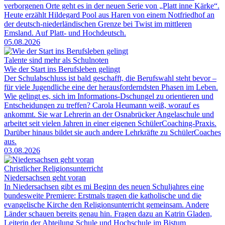
verborgenen Orte geht es in der neuen Serie von „Platt inne Kärke“.
Heute erzählt Hildegard Pool aus Haren von einem Notfriedhof an
der deutsch-niederländischen Grenze bei Twist im mittleren
Emsland. Auf Platt- und Hochdeutsch.
05.08.2026
Talente sind mehr als Schulnoten
Wie der Start ins Berufsleben gelingt
Der Schulabschluss ist bald geschafft, die Berufswahl steht bevor –
für viele Jugendliche eine der herausforderndsten Phasen im Leben.
Wie gelingt es, sich im Informations-Dschungel zu orientieren und
Entscheidungen zu treffen? Carola Heumann weiß, worauf es
ankommt. Sie war Lehrerin an der Osnabrücker Angelaschule und
arbeitet seit vielen Jahren in einer eigenen SchülerCoaching-Praxis.
Darüber hinaus bildet sie auch andere Lehrkräfte zu SchülerCoaches
aus.
03.08.2026
Christlicher Religionsunterricht
Niedersachsen geht voran
In Niedersachsen gibt es mi Beginn des neuen Schuljahres eine
bundesweite Premiere: Erstmals tragen die katholische und die
evangelische Kirche den Religionsunterricht gemeinsam. Andere
Länder schauen bereits genau hin. Fragen dazu an Katrin Gladen,
Leiterin der Abteilung Schule und Hochschule im Bistum