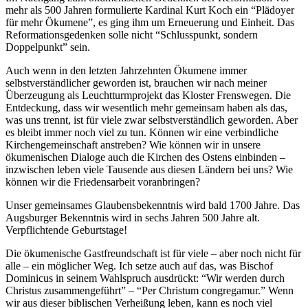
mehr als 500 Jahren formulierte Kardinal Kurt Koch ein “Plädoyer
für mehr Ökumene”, es ging ihm um Erneuerung und Einheit. Das
Reformationsgedenken solle nicht “Schlusspunkt, sondern
Doppelpunkt” sein.
Auch wenn in den letzten Jahrzehnten Ökumene immer
selbstverständlicher geworden ist, brauchen wir nach meiner
Überzeugung als Leuchtturmprojekt das Kloster Frenswegen. Die
Entdeckung, dass wir wesentlich mehr gemeinsam haben als das,
was uns trennt, ist für viele zwar selbstverständlich geworden. Aber
es bleibt immer noch viel zu tun. Können wir eine verbindliche
Kirchengemeinschaft anstreben? Wie können wir in unsere
ökumenischen Dialoge auch die Kirchen des Ostens einbinden –
inzwischen leben viele Tausende aus diesen Ländern bei uns? Wie
können wir die Friedensarbeit voranbringen?
Unser gemeinsames Glaubensbekenntnis wird bald 1700 Jahre. Das
Augsburger Bekenntnis wird in sechs Jahren 500 Jahre alt.
Verpflichtende Geburtstage!
Die ökumenische Gastfreundschaft ist für viele – aber noch nicht für
alle – ein möglicher Weg. Ich setze auch auf das, was Bischof
Dominicus in seinem Wahlspruch ausdrückt: “Wir werden durch
Christus zusammengeführt” – “Per Christum congregamur.” Wenn
wir aus dieser biblischen Verheißung leben, kann es noch viel