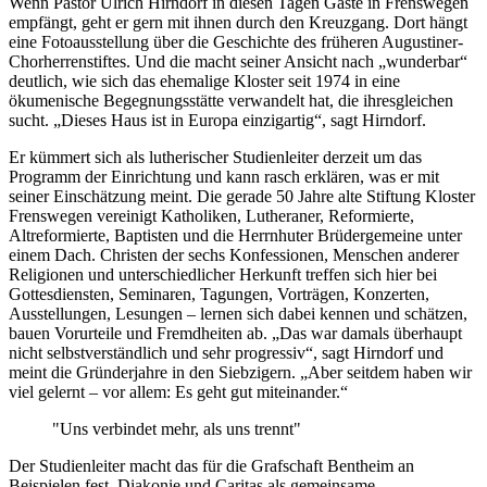
Wenn Pastor Ulrich Hirndorf in diesen Tagen Gäste in Frenswegen
empfängt, geht er gern mit ihnen durch den Kreuzgang. Dort hängt
eine Fotoausstellung über die Geschichte des früheren Augustiner-
Chorherrenstiftes. Und die macht seiner Ansicht nach „wunderbar“
deutlich, wie sich das ehemalige Kloster seit 1974 in eine
ökumenische Begegnungsstätte verwandelt hat, die ihresgleichen
sucht. „Dieses Haus ist in Europa einzigartig“, sagt Hirndorf.
Er kümmert sich als lutherischer Studienleiter derzeit um das
Programm der Einrichtung und kann rasch erklären, was er mit
seiner Einschätzung meint. Die gerade 50 Jahre alte Stiftung Kloster
Frenswegen vereinigt Katholiken, Lutheraner, Reformierte,
Altreformierte, Baptisten und die Herrnhuter Brüdergemeine unter
einem Dach. Christen der sechs Konfessionen, Menschen anderer
Religionen und unterschiedlicher Herkunft treffen sich hier bei
Gottesdiensten, Seminaren, Tagungen, Vorträgen, Konzerten,
Ausstellungen, Lesungen – lernen sich dabei kennen und schätzen,
bauen Vorurteile und Fremdheiten ab. „Das war damals überhaupt
nicht selbstverständlich und sehr progressiv“, sagt Hirndorf und
meint die Gründerjahre in den Siebzigern. „Aber seitdem haben wir
viel gelernt – vor allem: Es geht gut miteinander.“
"Uns verbindet mehr, als uns trennt"
Der Studienleiter macht das für die Grafschaft Bentheim an
Beispielen fest. Diakonie und Caritas als gemeinsame