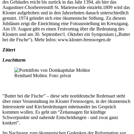
des Gebäudes reicht bis zurück in das Jahr 1394, als hier das
Augustiner-Chorherrenstift St. Marienwolde einzieht.1809 wird das
Kloster aufgehoben und in den Jahrzehnten danach unterschiedlich
genutzt. 1974 gründet sich eine ökumenische Stiftung. Zu diesem
Jubiläum zeigt die Einrichtung eine Fotoausstellung im Kreuzgang.
Am 19. August gibt es einen Festvortrag über die Bedeutung des
Klosters und am 30. September/1. Oktober ein Symposium („Butter
bei die Fische“). Mehr Infos: www.kloster-frenswegen.de
Zitiert
Leuchtturm
Reinhard Molitor. Foto: privat
"Butter bei die Fische” – diese sehr norddeutsche Redensart steht
über einer Veranstaltung im Kloster Frenswegen, in der ökumenisch
Interessierte und Kirchenleitungen miteinander ins Gespräch
kommen wollen. Es geht um “Zeitansagen für künftige
Schwerpunkte und nahende Entscheidungen - und zwar ganz
konkret”.
Im Nachgang zum ökumenischen Gedenken der Reformation vor