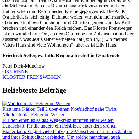
Gastfreundschaft“ beim Ökumenischen Kirchentag in Osnabrück
ein Meilenstein, den das Bistum Osnabrück zusammen mit der
Lutherischen und Reformierten Kirche gegangen ist. Die ACK-
Osnabrück ist sich einig: Dahinter wollen wir nicht mehr zurück.
Ökumene lebt, wo Christinnen und Christen gemeinsam das Brot
brechen und einander den Kelch reichen. Das Kloster Frenswegen
ist ein wunderbarer Ort, an dem Ökumene ein Zuhause hat und der
ausstrahlt, was Jesus selbst verheißen hat (Joh 14,2): „In meines
Vaters Haus sind viele Wohnungen“, aber es ist EIN Haus!
Friedrich Selter, ev.-luth. Regionalbischof in Osnabrück
Petra Diek-Münchow
ÖKUMENE
KLOSTER FRENSWEGEN
Beliebteste Beiträge
Platt inne Kärke: Teil 2 über einen Notfriedhof nahe Twist
Midden in däi Felder un Wisken
Für den einen ist es das Wegekreuz inmitten einer weiten
Landschaft, für die andere ein Felsblock unter dem grünen
Blätterdach: Es gibt viele Plätze, die Menschen mit ihrem Glauben
und ihrer Spiritualität verbinden. Um solche manchmal auch