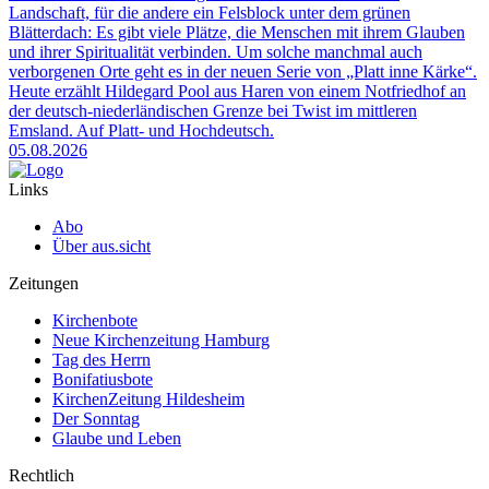
Landschaft, für die andere ein Felsblock unter dem grünen
Blätterdach: Es gibt viele Plätze, die Menschen mit ihrem Glauben
und ihrer Spiritualität verbinden. Um solche manchmal auch
verborgenen Orte geht es in der neuen Serie von „Platt inne Kärke“.
Heute erzählt Hildegard Pool aus Haren von einem Notfriedhof an
der deutsch-niederländischen Grenze bei Twist im mittleren
Emsland. Auf Platt- und Hochdeutsch.
05.08.2026
Links
Abo
Über aus.sicht
Zeitungen
Kirchenbote
Neue Kirchenzeitung Hamburg
Tag des Herrn
Bonifatiusbote
KirchenZeitung Hildesheim
Der Sonntag
Glaube und Leben
Rechtlich