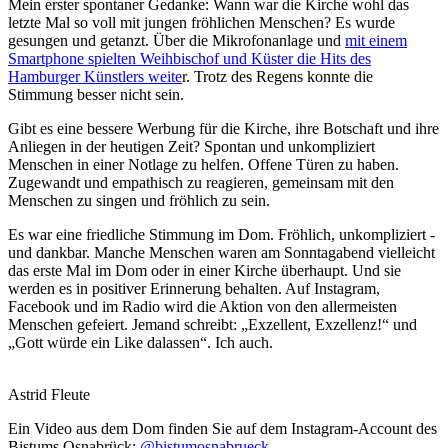
Mein erster spontaner Gedanke: Wann war die Kirche wohl das
letzte Mal so voll mit jungen fröhlichen Menschen? Es wurde
gesungen und getanzt. Über die Mikrofonanlage und
mit einem
Smartphone spielten Weihbischof und Küster die Hits des
Hamburger Künstlers weite
r. Trotz des Regens konnte die
Stimmung besser nicht sein.
Gibt es eine bessere Werbung für die Kirche, ihre Botschaft und ihre
Anliegen in der heutigen Zeit? Spontan und unkompliziert
Menschen in einer Notlage zu helfen. Offene Türen zu haben.
Zugewandt und empathisch zu reagieren, gemeinsam mit den
Menschen zu singen und fröhlich zu sein.
Es war eine friedliche Stimmung im Dom. Fröhlich, unkompliziert -
und dankbar. Manche Menschen waren am Sonntagabend vielleicht
das erste Mal im Dom oder in einer Kirche überhaupt. Und sie
werden es in positiver Erinnerung behalten. Auf Instagram,
Facebook und im Radio wird die Aktion von den allermeisten
Menschen gefeiert. Jemand schreibt: „Exzellent, Exzellenz!“ und
„Gott würde ein Like dalassen“. Ich auch.
Astrid Fleute
Ein Video aus dem Dom finden Sie auf dem Instagram-Account des
Bistums Osnabrück:
@bistumosnabrueck