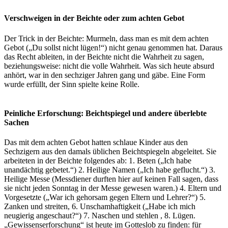
Verschweigen in der Beichte oder zum achten Gebot
Der Trick in der Beichte: Murmeln, dass man es mit dem achten
Gebot („Du sollst nicht lügen!“) nicht genau genommen hat. Daraus
das Recht ableiten, in der Beichte nicht die Wahrheit zu sagen,
beziehungsweise: nicht die volle Wahrheit. Was sich heute absurd
anhört, war in den sechziger Jahren gang und gäbe. Eine Form
wurde erfüllt, der Sinn spielte keine Rolle.
Peinliche Erforschung: Beichtspiegel und andere überlebte
Sachen
Das mit dem achten Gebot hatten schlaue Kinder aus den
Sechzigern aus den damals üblichen Beichtspiegeln abgeleitet. Sie
arbeiteten in der Beichte folgendes ab: 1. Beten („Ich habe
unandächtig gebetet.“) 2. Heilige Namen („Ich habe geflucht.“) 3.
Heilige Messe (Messdiener durften hier auf keinen Fall sagen, dass
sie nicht jeden Sonntag in der Messe gewesen waren.) 4. Eltern und
Vorgesetzte („War ich gehorsam gegen Eltern und Lehrer?“) 5.
Zanken und streiten, 6. Unschamhaftigkeit („Habe ich mich
neugierig angeschaut?“) 7. Naschen und stehlen , 8. Lügen.
„Gewissenserforschung“ ist heute im Gotteslob zu finden: für