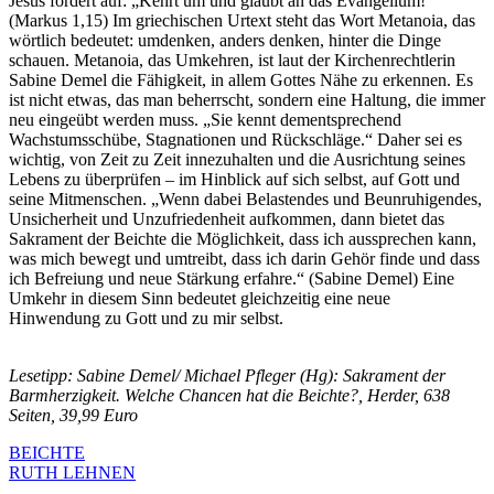
Jesus fordert auf: „Kehrt um und glaubt an das Evangelium!“
(Markus 1,15) Im griechischen Urtext steht das Wort Metanoia, das
wörtlich bedeutet: umdenken, anders denken, hinter die Dinge
schauen. Metanoia, das Umkehren, ist laut der Kirchenrechtlerin
Sabine Demel die Fähigkeit, in allem Gottes Nähe zu erkennen. Es
ist nicht etwas, das man beherrscht, sondern eine Haltung, die immer
neu eingeübt werden muss. „Sie kennt dementsprechend
Wachstumsschübe, Stagnationen und Rückschläge.“ Daher sei es
wichtig, von Zeit zu Zeit innezuhalten und die Ausrichtung seines
Lebens zu überprüfen – im Hinblick auf sich selbst, auf Gott und
seine Mitmenschen. „Wenn dabei Belastendes und Beunruhigendes,
Unsicherheit und Unzufriedenheit aufkommen, dann bietet das
Sakrament der Beichte die Möglichkeit, dass ich aussprechen kann,
was mich bewegt und umtreibt, dass ich darin Gehör finde und dass
ich Befreiung und neue Stärkung erfahre.“ (Sabine Demel) Eine
Umkehr in diesem Sinn bedeutet gleichzeitig eine neue
Hinwendung zu Gott und zu mir selbst.
Lesetipp: Sabine Demel/ Michael Pfleger (Hg): Sakrament der
Barmherzigkeit. Welche Chancen hat die Beichte?, Herder, 638
Seiten, 39,99 Euro
BEICHTE
RUTH LEHNEN