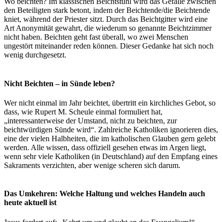
Wo beichten? Im klassischen Beichtstuhl wird das Gefälle zwischen
den Beteiligten stark betont, indem der Beichtende/die Beichtende
kniet, während der Priester sitzt. Durch das Beichtgitter wird eine
Art Anonymität gewahrt, die wiederum so genannte Beichtzimmer
nicht haben. Beichten geht fast überall, wo zwei Menschen
ungestört miteinander reden können. Dieser Gedanke hat sich noch
wenig durchgesetzt.
Nicht Beichten – in Sünde leben?
Wer nicht einmal im Jahr beichtet, übertritt ein kirchliches Gebot, so
dass, wie Rupert M. Scheule einmal formuliert hat,
„interessanterweise der Umstand, nicht zu beichten, zur
beichtwürdigen Sünde wird“. Zahlreiche Katholiken ignorieren dies,
eine der vielen Halbheiten, die im katholischen Glauben gern gelebt
werden. Alle wissen, dass offiziell gesehen etwas im Argen liegt,
wenn sehr viele Katholiken (in Deutschland) auf den Empfang eines
Sakraments verzichten, aber wenige scheren sich darum.
Das Umkehren: Welche Haltung und welches Handeln auch
heute aktuell ist