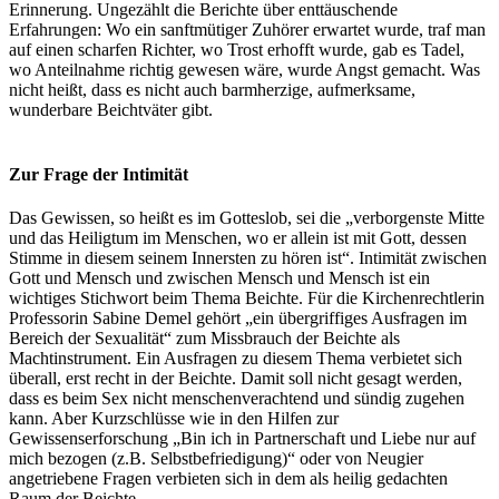
Erinnerung. Ungezählt die Berichte über enttäuschende
Erfahrungen: Wo ein sanftmütiger Zuhörer erwartet wurde, traf man
auf einen scharfen Richter, wo Trost erhofft wurde, gab es Tadel,
wo Anteilnahme richtig gewesen wäre, wurde Angst gemacht. Was
nicht heißt, dass es nicht auch barmherzige, aufmerksame,
wunderbare Beichtväter gibt.
Zur Frage der Intimität
Das Gewissen, so heißt es im Gotteslob, sei die „verborgenste Mitte
und das Heiligtum im Menschen, wo er allein ist mit Gott, dessen
Stimme in diesem seinem Innersten zu hören ist“. Intimität zwischen
Gott und Mensch und zwischen Mensch und Mensch ist ein
wichtiges Stichwort beim Thema Beichte. Für die Kirchenrechtlerin
Professorin Sabine Demel gehört „ein übergriffiges Ausfragen im
Bereich der Sexualität“ zum Missbrauch der Beichte als
Machtinstrument. Ein Ausfragen zu diesem Thema verbietet sich
überall, erst recht in der Beichte. Damit soll nicht gesagt werden,
dass es beim Sex nicht menschenverachtend und sündig zugehen
kann. Aber Kurzschlüsse wie in den Hilfen zur
Gewissenserforschung „Bin ich in Partnerschaft und Liebe nur auf
mich bezogen (z.B. Selbstbefriedigung)“ oder von Neugier
angetriebene Fragen verbieten sich in dem als heilig gedachten
Raum der Beichte.