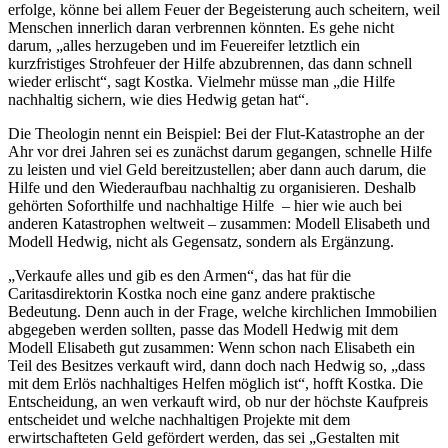
erfolge, könne bei allem Feuer der Begeisterung auch scheitern, weil
Menschen innerlich daran verbrennen könnten. Es gehe nicht
darum, „alles herzugeben und im Feuereifer letztlich ein
kurzfristiges Strohfeuer der Hilfe abzubrennen, das dann schnell
wieder erlischt“, sagt Kostka. Vielmehr müsse man „die Hilfe
nachhaltig sichern, wie dies Hedwig getan hat“.
Die Theologin nennt ein Beispiel: Bei der Flut-Katastrophe an der
Ahr vor drei Jahren sei es zunächst darum gegangen, schnelle Hilfe
zu leisten und viel Geld bereitzustellen; aber dann auch darum, die
Hilfe und den Wiederaufbau nachhaltig zu organisieren. Deshalb
gehörten Soforthilfe und nachhaltige Hilfe – hier wie auch bei
anderen Katastrophen weltweit – zusammen: Modell Elisabeth und
Modell Hedwig, nicht als Gegensatz, sondern als Ergänzung.
„Verkaufe alles und gib es den Armen“, das hat für die
Caritasdirektorin Kostka noch eine ganz andere praktische
Bedeutung. Denn auch in der Frage, welche kirchlichen Immobilien
abgegeben werden sollten, passe das Modell Hedwig mit dem
Modell Elisabeth gut zusammen: Wenn schon nach Elisabeth ein
Teil des Besitzes verkauft wird, dann doch nach Hedwig so, „dass
mit dem Erlös nachhaltiges Helfen möglich ist“, hofft Kostka. Die
Entscheidung, an wen verkauft wird, ob nur der höchste Kaufpreis
entscheidet und welche nachhaltigen Projekte mit dem
erwirtschafteten Geld gefördert werden, das sei „Gestalten mit