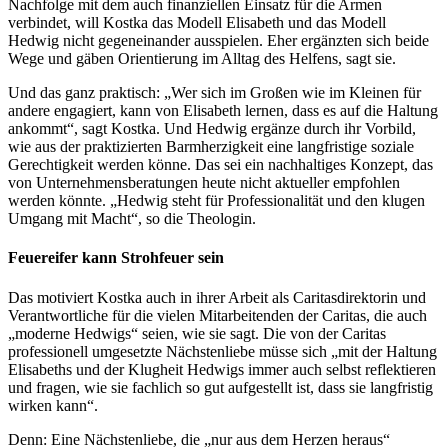
Nachfolge mit dem auch finanziellen Einsatz für die Armen
verbindet, will Kostka das Modell Elisabeth und das Modell
Hedwig nicht gegeneinander ausspielen. Eher ergänzten sich beide
Wege und gäben Orientierung im Alltag des Helfens, sagt sie.
Und das ganz praktisch: „Wer sich im Großen wie im Kleinen für
andere engagiert, kann von Elisabeth lernen, dass es auf die Haltung
ankommt“, sagt Kostka. Und Hedwig ergänze durch ihr Vorbild,
wie aus der praktizierten Barmherzigkeit eine langfristige soziale
Gerechtigkeit werden könne. Das sei ein nachhaltiges Konzept, das
von Unternehmensberatungen heute nicht aktueller empfohlen
werden könnte. „Hedwig steht für Professionalität und den klugen
Umgang mit Macht“, so die Theologin.
Feuereifer kann Strohfeuer sein
Das motiviert Kostka auch in ihrer Arbeit als Caritasdirektorin und
Verantwortliche für die vielen Mitarbeitenden der Caritas, die auch
„moderne Hedwigs“ seien, wie sie sagt. Die von der Caritas
professionell umgesetzte Nächstenliebe müsse sich „mit der Haltung
Elisabeths und der Klugheit Hedwigs immer auch selbst reflektieren
und fragen, wie sie fachlich so gut aufgestellt ist, dass sie langfristig
wirken kann“.
Denn: Eine Nächstenliebe, die „nur aus dem Herzen heraus“