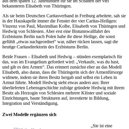
aus dem späten 12. Jahrhundert für sie im Schatten der viel
bekannteren Elisabeth von Thüringen.
Als sie beim Deutschen Caritasverband in Freiburg arbeitete, sah sie
in der Hauskapelle immer die Fenster der vier Caritas-Heiligen:
Vinzenz von Paul, Maximilian Kolbe, Elisabeth von Thüringen und
Hedwig von Schlesien. Aber erst eine Bistumswallfahrt des
Erzbistums Berlin nach Polen habe ihr diese Heilige, die sonst
gefühlt „etwas nachgeordnet“ war, näher rücken lassen, sagt die
heutige Caritasdirektorin des Erzbistums Berlin.
Beide Frauen – Elisabeth und Hedwig – stünden exemplarisch für
das, was im Evangelium gefordert wird: „Verkaufe, was du hast,
und gib es den Armen“. Das erinnert zunächst eher an das Modell
Elisabeth, also daran, dass die Thüringerin sich der Armenfürsorge
widmete, indem sie ihren Besitz hergab und selbst ein Leben in
Armut führte. Modell Hedwig sieht etwas anders aus: Ihrer
überlieferten Lebensgeschichte zufolge gründete Hedwig mit ihrem
Besitz als Herzogin von Schlesien mehrere Klöster und soziale
Einrichtungen, baute Strukturen auf, investierte in Bildung,
Integration und Verständigung.
Zwei Modelle ergänzen sich
„Sie ist eine