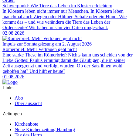
Orden
Schwerpunkt: Wie Tiere das Leben im Kloster erleichtern
In Klöstern leben nicht immer nur Menschen. In Klöstern leben
manchmal auch Ziegen oder Hühner, Schafe oder ein Hund. Wie
kommt das – und wie verändern die Tiere das Leben der
Ordensleute? Wir haben uns an vier Orten umgeschaut.
02.08.2026
Impuls zur Sonntagslesung am 2. August 2026
Römerbrief: Mehr Vertrauen geht nicht
Eine starke These im Römerbrief: Nichts kann uns scheiden von der
Liebe Gottes! Paulus ermutigt damit die Gläubigen, die in seiner
Zeit ausgegrenzt und verfolgt wurden. Ob der Satz ihnen wohl
geholfen hat? Und hilft er heute?
01.08.2026
Links
Abo
Über aus.sicht
Zeitungen
Kirchenbote
Neue Kirchenzeitung Hamburg
Tag des Herrn