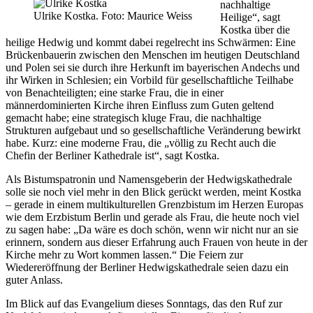
nachhaltige
Ulrike Kostka. Foto: Maurice Weiss
Heilige“, sagt
Kostka über die
heilige Hedwig und kommt dabei regelrecht ins Schwärmen: Eine
Brückenbauerin zwischen den Menschen im heutigen Deutschland
und Polen sei sie durch ihre Herkunft im bayerischen Andechs und
ihr Wirken in Schlesien; ein Vorbild für gesellschaftliche Teilhabe
von Benachteiligten; eine starke Frau, die in einer
männerdominierten Kirche ihren Einfluss zum Guten geltend
gemacht habe; eine strategisch kluge Frau, die nachhaltige
Strukturen aufgebaut und so gesellschaftliche Veränderung bewirkt
habe. Kurz: eine moderne Frau, die „völlig zu Recht auch die
Chefin der Berliner Kathedrale ist“, sagt Kostka.
Als Bistumspatronin und Namensgeberin der Hedwigskathedrale
solle sie noch viel mehr in den Blick gerückt werden, meint Kostka
– gerade in einem multikulturellen Grenzbistum im Herzen Europas
wie dem Erzbistum Berlin und gerade als Frau, die heute noch viel
zu sagen habe: „Da wäre es doch schön, wenn wir nicht nur an sie
erinnern, sondern aus dieser Erfahrung auch Frauen von heute in der
Kirche mehr zu Wort kommen lassen.“ Die Feiern zur
Wiedereröffnung der Berliner Hedwigskathedrale seien dazu ein
guter Anlass.
Im Blick auf das Evangelium dieses Sonntags, das den Ruf zur