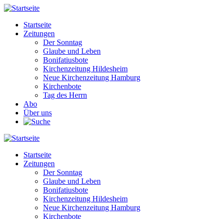
Direkt
zum
Startseite
Inhalt
Zeitungen
Main
Der Sonntag
navigation
Glaube und Leben
Bonifatiusbote
Kirchenzeitung Hildesheim
Neue Kirchenzeitung Hamburg
Kirchenbote
Tag des Herrn
Abo
Über uns
Startseite
Zeitungen
Main
Der Sonntag
navigation
Glaube und Leben
Bonifatiusbote
Kirchenzeitung Hildesheim
Neue Kirchenzeitung Hamburg
Kirchenbote