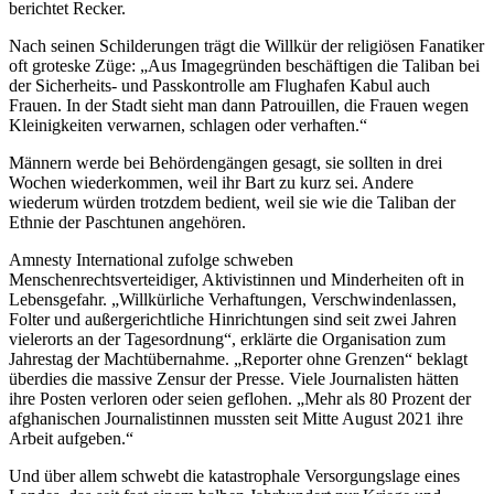
berichtet Recker.
Nach seinen Schilderungen trägt die Willkür der religiösen Fanatiker
oft groteske Züge: „Aus Imagegründen beschäftigen die Taliban bei
der Sicherheits- und Passkontrolle am Flughafen Kabul auch
Frauen. In der Stadt sieht man dann Patrouillen, die Frauen wegen
Kleinigkeiten verwarnen, schlagen oder verhaften.“
Männern werde bei Behördengängen gesagt, sie sollten in drei
Wochen wiederkommen, weil ihr Bart zu kurz sei. Andere
wiederum würden trotzdem bedient, weil sie wie die Taliban der
Ethnie der Paschtunen angehören.
Amnesty International zufolge schweben
Menschenrechtsverteidiger, Aktivistinnen und Minderheiten oft in
Lebensgefahr. „Willkürliche Verhaftungen, Verschwindenlassen,
Folter und außergerichtliche Hinrichtungen sind seit zwei Jahren
vielerorts an der Tagesordnung“, erklärte die Organisation zum
Jahrestag der Machtübernahme. „Reporter ohne Grenzen“ beklagt
überdies die massive Zensur der Presse. Viele Journalisten hätten
ihre Posten verloren oder seien geflohen. „Mehr als 80 Prozent der
afghanischen Journalistinnen mussten seit Mitte August 2021 ihre
Arbeit aufgeben.“
Und über allem schwebt die katastrophale Versorgungslage eines