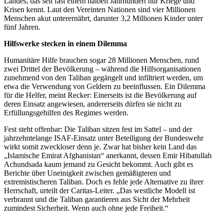
Landes, das seit fast einem halben Jahrhundert nur Kriege und
Krisen kennt. Laut den Vereinten Nationen sind vier Millionen
Menschen akut unterernährt, darunter 3,2 Millionen Kinder unter
fünf Jahren.
Hilfswerke stecken in einem Dilemma
Humanitäre Hilfe brauchen sogar 28 Millionen Menschen, rund
zwei Drittel der Bevölkerung – während die Hilfsorganisationen
zunehmend von den Taliban gegängelt und infiltriert werden, um
etwa die Verwendung von Geldern zu beeinflussen. Ein Dilemma
für die Helfer, meint Recker: Einerseits ist die Bevölkerung auf
deren Einsatz angewiesen, andererseits dürfen sie nicht zu
Erfüllungsgehilfen des Regimes werden.
Fest steht offenbar: Die Taliban sitzen fest im Sattel – und der
jahrzehntelange ISAF-Einsatz unter Beteiligung der Bundeswehr
wirkt somit zweckloser denn je. Zwar hat bisher kein Land das
„Islamische Emirat Afghanistan“ anerkannt, dessen Emir Hibatullah
Achundsada kaum jemand zu Gesicht bekommt. Auch gibt es
Berichte über Uneinigkeit zwischen gemäßigteren und
extremistischeren Taliban. Doch es fehle jede Alternative zu ihrer
Herrschaft, urteilt der Caritas-Leiter. „Das westliche Modell ist
verbrannt und die Taliban garantieren aus Sicht der Mehrheit
zumindest Sicherheit. Wenn auch ohne jede Freiheit.“