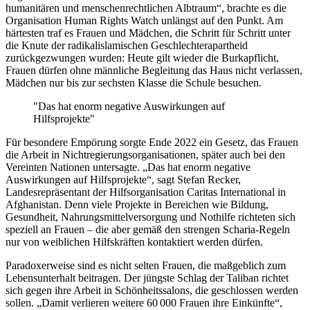
humanitären und menschenrechtlichen Albtraum“, brachte es die
Organisation Human Rights Watch unlängst auf den Punkt. Am
härtesten traf es Frauen und Mädchen, die Schritt für Schritt unter
die Knute der radikalislamischen Geschlechterapartheid
zurückgezwungen wurden: Heute gilt wieder die Burkapflicht,
Frauen dürfen ohne männliche Begleitung das Haus nicht verlassen,
Mädchen nur bis zur sechsten Klasse die Schule besuchen.
"Das hat enorm negative Auswirkungen auf
Hilfsprojekte"
Für besondere Empörung sorgte Ende 2022 ein Gesetz, das Frauen
die Arbeit in Nichtregierungsorganisationen, später auch bei den
Vereinten Nationen untersagte. „Das hat enorm negative
Auswirkungen auf Hilfsprojekte“, sagt Stefan Recker,
Landesrepräsentant der Hilfsorganisation Caritas International in
Afghanistan. Denn viele Projekte in Bereichen wie Bildung,
Gesundheit, Nahrungsmittelversorgung und Nothilfe richteten sich
speziell an Frauen – die aber gemäß den strengen Scharia-Regeln
nur von weiblichen Hilfskräften kontaktiert werden dürfen.
Paradoxerweise sind es nicht selten Frauen, die maßgeblich zum
Lebensunterhalt beitragen. Der jüngste Schlag der Taliban richtet
sich gegen ihre Arbeit in Schönheitssalons, die geschlossen werden
sollen. „Damit verlieren weitere 60 000 Frauen ihre Einkünfte“,