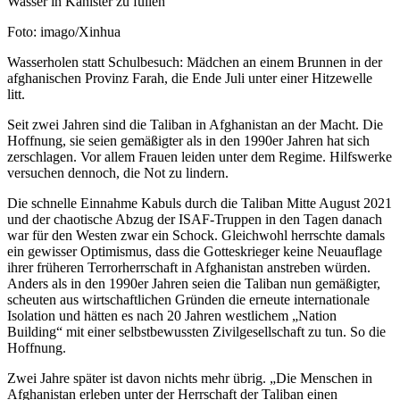
Nachweis
Foto: imago/Xinhua
Caption
Wasserholen statt Schulbesuch: Mädchen an einem Brunnen in der
afghanischen Provinz Farah, die Ende Juli unter einer Hitzewelle
litt.
Seit zwei Jahren sind die Taliban in Afghanistan an der Macht. Die
Hoffnung, sie seien gemäßigter als in den 1990er Jahren hat sich
zerschlagen. Vor allem Frauen leiden unter dem Regime. Hilfswerke
versuchen dennoch, die Not zu lindern.
Die schnelle Einnahme Kabuls durch die Taliban Mitte August 2021
und der chaotische Abzug der ISAF-Truppen in den Tagen danach
war für den Westen zwar ein Schock. Gleichwohl herrschte damals
ein gewisser Optimismus, dass die Gotteskrieger keine Neuauflage
ihrer früheren Terrorherrschaft in Afghanistan anstreben würden.
Anders als in den 1990er Jahren seien die Taliban nun gemäßigter,
scheuten aus wirtschaftlichen Gründen die erneute internationale
Isolation und hätten es nach 20 Jahren westlichem „Nation
Building“ mit einer selbstbewussten Zivilgesellschaft zu tun. So die
Hoffnung.
Zwei Jahre später ist davon nichts mehr übrig. „Die Menschen in
Afghanistan erleben unter der Herrschaft der Taliban einen