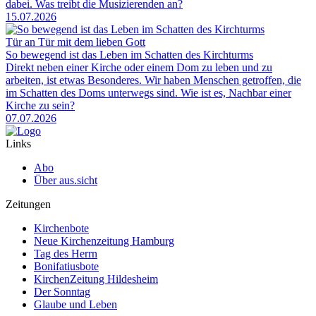
dabei. Was treibt die Musizierenden an?
15.07.2026
Tür an Tür mit dem lieben Gott
So bewegend ist das Leben im Schatten des Kirchturms
Direkt neben einer Kirche oder einem Dom zu leben und zu
arbeiten, ist etwas Besonderes. Wir haben Menschen getroffen, die
im Schatten des Doms unterwegs sind. Wie ist es, Nachbar einer
Kirche zu sein?
07.07.2026
Links
Abo
Über aus.sicht
Zeitungen
Kirchenbote
Neue Kirchenzeitung Hamburg
Tag des Herrn
Bonifatiusbote
KirchenZeitung Hildesheim
Der Sonntag
Glaube und Leben