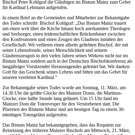
Bischof Peter Kohlgraf die Gläubigen im Bistum Mainz zum Gebet
für Kardinal Lehmann aufgerufen.
In einem Brief an die Gemeinden und Mitarbeiter zur Bekanntgabe
des Todes schreibt
Bischof Kohlgraf: „Das Bistum Mainz trauert
um einen weit über die Kirche hinaus hoch anerkannten Theologen
und Seelsorger, einen leidenschaftlichen Brückenbauer zwischen
den Konfessionen und einen Zeugen des Glaubens inmitten der
Gesellschaft. Wir verlieren einen allseits geliebten Bischof, der mit
seiner Lebensfreude, seiner Menschlichkeit und seinem
Glaubenszeugnis in den vielen Jahren seines Wirkens nicht nur im
Bistum Mainz sondern auch in der Deutschen Bischofskonferenz als
langjähriger Vorsitzender Herausragendes geleistet hat. Wir danken
Gott für das Geschenk seines Lebens und bitten um das Gebet für
unseren verehrten Kardinal.“
Zur Bekanntgabe seines Todes wurde am Sonntag, 11. März, um
14.30 Uhr die größte Glocke des Mainzer Doms, die Martinus-
Glocke, eine halbe Stunde lang geläutet. Um 15 Uhr fand im
Mainzer Dom die Totenvesper für den Verstorbenen statt. Die
Pfarreien des Bistums Mainz sind am heutigen Tag zu einem 30-
minütigen Totengeläut aufgerufen.
Das Bistum Mainz hat bekanntgegeben, dass
das Requiem zur
Beisetzung des früheren Mainzer Bischofs am Mittwoch, 21. März,