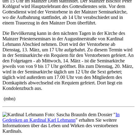
um 15 Uhr im Mainzer Dom stattfindet. Der Mainzer Bischof Peter
Kohlgraf wird Hauptzelebrant des Gottesdienstes sein. Vor dem
Gottesdienst wird der Verstorbene in der Mainzer Seminarkirche,
wo die Aufbahrung stattfindet, ab 14 Uhr verabschiedet und in
einem Trauerzug in den Mainzer Dom überführt.
Die Bevölkerung kann in den nächsten Tagen in der Kirche des
Mainzer Priesterseminars in der Augustinerstraße von Kardinal
Lehmann Abschied nehmen. Dort wird der Verstorbene ab
Dienstag, 13. März, um 17 Uhr aufgebahrt. Zu diesem Termin wird
in der Seminarkirche ein Requiem für den Verstorbenen gefeiert. An
den Folgetagen - ab Mittwoch, 14. März - ist die Seminarkirche
jeweils von von 9 bis 17 Uhr geöffnet. Bis zum Dienstag, 20. März,
wird in der Seminarkirche täglich um 12 Uhr die Sext gebetet;
täglich wird außerdem um 17.00 Uhr von den Mitgliedern des
Domkapitels abwechselnd ein Requiem gefeiert. Dort liegt ein
Kondolenzbuch aus.
(mbn)
In dem Dossier "
In
Gedenken an Kardinal Karl Lehmann
" erhalten Sie weitere
Informationen über das Leben und Wirken des verstorbenen
Kardinals.