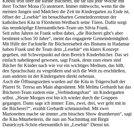
Kneidl froh über die kleine Bücherei, die sie fast jede Woche mit
ihrer Tochter Mona (5) ansteuert. Immer mittwochs, wenn für die
meisten Jungen und Mädchen die Zeit im Kindergarten zu Ende ist,
öffnet der „Lesebär“ im benachbarten Gemeindezentrum der
katholischen Kita in Flörsheim-Weilbach seine Türen. Dafür sorgt
das neunköpfige Ehrenamtlichen-Team um Silvia Frank.
Seit zehn Jahren ist Frank selbst dabei, „die Bücherei gibt’s aber
bestimmt schon 50 Jahre“, meint das engagierte Gemeindemitglied.
Mit Hilfe der Fachstelle für Büchereiarbeit des Bistums in Hadamar
haben Frank und ihr Team dem „Lesebär“ ein klares Konzept
gegeben, mit Schwerpunkt auf dem Bereich Kinderbücher. Das sei
einfach naheliegend gewesen, sagt Frank, denn zum einen sind
Bücher für Kinder nach wie vor ein wichtiges Medium, das hilft,
den Sprachschatz zu vergrößern und sich die Welt zu erschließen,
zum anderen ist der Kindergarten direkt nebenan.
Auch die Öffnungszeiten wurden auf die Kita in Trägerschaft der
Pfarrei St. Teresa am Main abgestimmt. Mit Melitta Gerhardt hat das
Bücherei-Team zudem eine „Verbindungsfrau“ im Kindergarten
selbst. „Heute Morgen erst bin ich wieder durch die Gruppen
gegangen. Dann sage ich immer: Eins, zwei, drei, wer geht mit in
die Bücherei?“, erzählt Gerhardt schmunzelnd. Mit zwei
Marionetten mache sie immer „ein bisschen Show drumherum“, sagt
die Kita-Mitarbeiterin, die nun am Nachmittag mit Birgit
Danielczyk-Schön ehrenamtlich im „Lesebär“ Dienst tut.