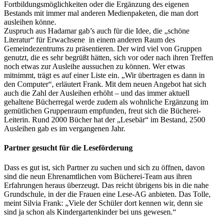
Fortbildungsmöglichkeiten oder die Ergänzung des eigenen
Bestands mit immer mal anderen Medienpaketen, die man dort
ausleihen könne.
Zuspruch aus Hadamar gab’s auch für die Idee, die „schöne
Literatur“ für Erwachsene in einem anderen Raum des
Gemeindezentrums zu präsentieren. Der wird viel von Gruppen
genutzt, die es sehr begrüßt hätten, sich vor oder nach ihren Treffen
noch etwas zur Ausleihe aussuchen zu können. Wer etwas
mitnimmt, trägt es auf einer Liste ein. „Wir übertragen es dann in
den Computer“, erläutert Frank. Mit dem neuen Angebot hat sich
auch die Zahl der Ausleihen erhöht – und das immer aktuell
gehaltene Bücherregal werde zudem als wohnliche Ergänzung im
gemütlichen Gruppenraum empfunden, freut sich die Bücherei-
Leiterin. Rund 2000 Bücher hat der „Lesebär“ im Bestand, 2500
Ausleihen gab es im vergangenen Jahr.
Partner gesucht für die Leseförderung
Dass es gut ist, sich Partner zu suchen und sich zu öffnen, davon
sind die neun Ehrenamtlichen vom Bücherei-Team aus ihren
Erfahrungen heraus überzeugt. Das reicht übrigens bis in die nahe
Grundschule, in der die Frauen eine Lese-AG anbieten. Das Tolle,
meint Silvia Frank: „Viele der Schüler dort kennen wir, denn sie
sind ja schon als Kindergartenkinder bei uns gewesen.“