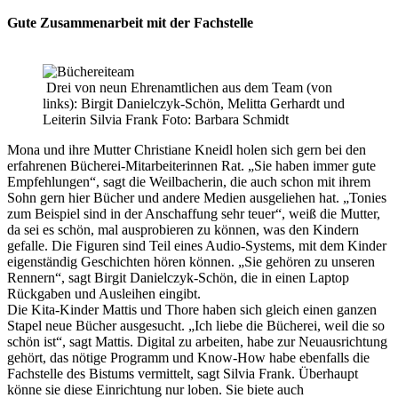
Gute Zusammenarbeit mit der Fachstelle
Drei von neun Ehrenamtlichen aus dem Team (von
links): Birgit Danielczyk-Schön, Melitta Gerhardt und
Leiterin Silvia Frank Foto: Barbara Schmidt
Mona und ihre Mutter Christiane Kneidl holen sich gern bei den
erfahrenen Bücherei-Mitarbeiterinnen Rat. „Sie haben immer gute
Empfehlungen“, sagt die Weilbacherin, die auch schon mit ihrem
Sohn gern hier Bücher und andere Medien ausgeliehen hat. „Tonies
zum Beispiel sind in der Anschaffung sehr teuer“, weiß die Mutter,
da sei es schön, mal ausprobieren zu können, was den Kindern
gefalle. Die Figuren sind Teil eines Audio-Systems, mit dem Kinder
eigenständig Geschichten hören können. „Sie gehören zu unseren
Rennern“, sagt Birgit Danielczyk-Schön, die in einen Laptop
Rückgaben und Ausleihen eingibt.
Die Kita-Kinder Mattis und Thore haben sich gleich einen ganzen
Stapel neue Bücher ausgesucht. „Ich liebe die Bücherei, weil die so
schön ist“, sagt Mattis. Digital zu arbeiten, habe zur Neuausrichtung
gehört, das nötige Programm und Know-How habe ebenfalls die
Fachstelle des Bistums vermittelt, sagt Silvia Frank. Überhaupt
könne sie diese Einrichtung nur loben. Sie biete auch