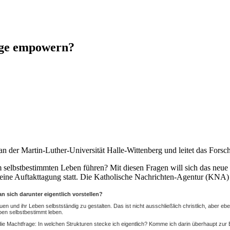
bige empowern?
n der Martin-Luther-Universität Halle-Wittenberg und leitet das Fors
selbstbestimmten Leben führen? Mit diesen Fragen will sich das neue
zu eine Auftakttagung statt. Die Katholische Nachrichten-Agentur (K
 sich darunter eigentlich vorstellen?
en und ihr Leben selbstständig zu gestalten. Das ist nicht ausschließlich christlich, aber e
ben selbstbestimmt leben.
ie Machtfrage: In welchen Strukturen stecke ich eigentlich? Komme ich darin überhaupt zur E