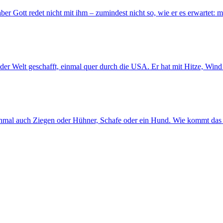
aber Gott redet nicht mit ihm – zumindest nicht so, wie er es erwartet:
der Welt geschafft, einmal quer durch die USA. Er hat mit Hitze, Win
chmal auch Ziegen oder Hühner, Schafe oder ein Hund. Wie kommt das 