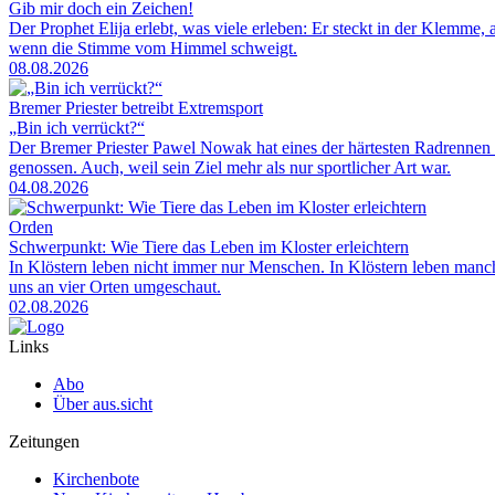
Gib mir doch ein Zeichen!
Der Prophet Elija erlebt, was viele erleben: Er steckt in der Klemme, 
wenn die Stimme vom Himmel schweigt.
08.08.2026
Bremer Priester betreibt Extremsport
„Bin ich verrückt?“
Der Bremer Priester Pawel Nowak hat eines der härtesten Radrennen 
genossen. Auch, weil sein Ziel mehr als nur sportlicher Art war.
04.08.2026
Orden
Schwerpunkt: Wie Tiere das Leben im Kloster erleichtern
In Klöstern leben nicht immer nur Menschen. In Klöstern leben man
uns an vier Orten umgeschaut.
02.08.2026
Links
Abo
Über aus.sicht
Zeitungen
Kirchenbote