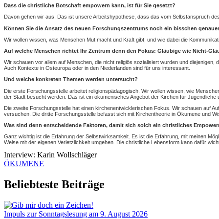
Dass die christliche Botschaft empowern kann, ist für Sie gesetzt?
Davon gehen wir aus. Das ist unsere Arbeitshypothese, dass das vom Selbstanspruch des
Können Sie die Ansatz des neuen Forschungszentrums noch ein bisschen genaue
Wir wollen wissen, was Menschen Mut macht und Kraft gibt, und wie dabei die Kommunikat
Auf welche Menschen richtet Ihr Zentrum denn den Fokus: Gläubige wie Nicht-Glä
Wir schauen vor allem auf Menschen, die nicht religiös sozialisiert wurden und diejenigen, 
Auch Kontexte in Osteuropa oder in den Niederlanden sind für uns interessant.
Und welche konkreten Themen werden untersucht?
Die erste Forschungsstelle arbeitet religionspädagogisch. Wir wollen wissen, wie Menschen
der Stadt besucht werden. Das ist ein ökumenisches Angebot der Kirchen für Jugendliche und
Die zweite Forschungsstelle hat einen kirchenentwicklerischen Fokus. Wir schauen auf A
versuchen. Die dritte Forschungsstelle befasst sich mit Kirchentheorie in Ökumene und Wi
Was sind denn entscheidende Faktoren, damit sich solch ein christliches Empower
Ganz wichtig ist die Erfahrung der Selbstwirksamkeit. Es ist die Erfahrung, mit meinen Mö
Weise mit der eigenen Verletzlichkeit umgehen. Die christliche Lebensform kann dafür wicht
Interview: Karin Wollschläger
ÖKUMENE
Beliebteste Beiträge
Impuls zur Sonntagslesung am 9. August 2026