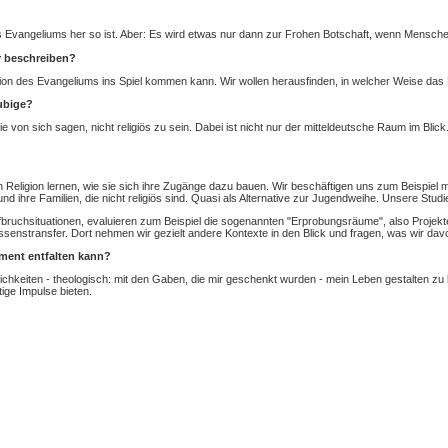
 Evangeliums her so ist. Aber: Es wird etwas nur dann zur Frohen Botschaft, wenn Mensche
r beschreiben?
ion des Evangeliums ins Spiel kommen kann. Wir wollen herausfinden, in welcher Weise da
ubige?
die von sich sagen, nicht religiös zu sein. Dabei ist nicht nur der mitteldeutsche Raum im Bli
 Religion lernen, wie sie sich ihre Zugänge dazu bauen. Wir beschäftigen uns zum Beispiel m
 ihre Familien, die nicht religiös sind. Quasi als Alternative zur Jugendweihe. Unsere Stud
ufbruchsituationen, evaluieren zum Beispiel die sogenannten "Erprobungsräume", also Proj
ssenstransfer. Dort nehmen wir gezielt andere Kontexte in den Blick und fragen, was wir dav
ment entfalten kann?
glichkeiten - theologisch: mit den Gaben, die mir geschenkt wurden - mein Leben gestalten z
ige Impulse bieten.