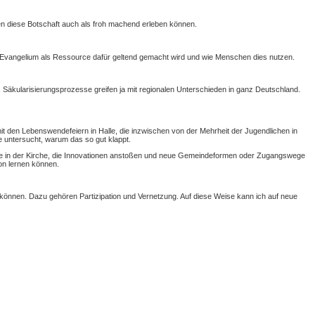
n diese Botschaft auch als froh machend erleben können.
s Evangelium als Ressource dafür geltend gemacht wird und wie Menschen dies nutzen.
ck. Säkularisierungsprozesse greifen ja mit regionalen Unterschieden in ganz Deutschland.
it den Lebenswendefeiern in Halle, die inzwischen von der Mehrheit der Jugendlichen in
ie untersucht, warum das so gut klappt.
ekte in der Kirche, die Innovationen anstoßen und neue Gemeindeformen oder Zugangswege
on lernen können.
u können. Dazu gehören Partizipation und Vernetzung. Auf diese Weise kann ich auf neue