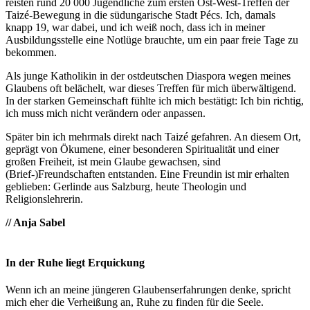
reisten rund 20 000 Jugendliche zum ersten Ost-West-Treffen der
Taizé-Bewegung in die südungarische Stadt Pécs. Ich, damals
knapp 19, war dabei, und ich weiß noch, dass ich in meiner
Ausbildungsstelle eine Notlüge brauchte, um ein paar freie Tage zu
bekommen.
Als junge Katholikin in der ostdeutschen Diaspora wegen meines
Glaubens oft belächelt, war dieses Treffen für mich überwältigend.
In der starken Gemeinschaft fühlte ich mich bestätigt: Ich bin richtig,
ich muss mich nicht verändern oder anpassen.
Später bin ich mehrmals direkt nach Taizé gefahren. An diesem Ort,
geprägt von Ökumene, einer besonderen Spiritualität und einer
großen Freiheit, ist mein Glaube gewachsen, sind
(Brief-)Freundschaften entstanden. Eine Freundin ist mir erhalten
geblieben: Gerlinde aus Salzburg, heute Theologin und
Religionslehrerin.
// Anja Sabel
In der Ruhe liegt Erquickung
Wenn ich an meine jüngeren Glaubenserfahrungen denke, spricht
mich eher die Verheißung an, Ruhe zu finden für die Seele.