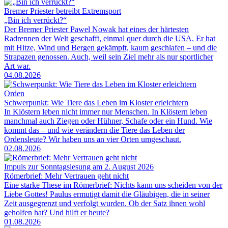
Bremer Priester betreibt Extremsport
„Bin ich verrückt?“
Der Bremer Priester Pawel Nowak hat eines der härtesten
Radrennen der Welt geschafft, einmal quer durch die USA. Er hat
mit Hitze, Wind und Bergen gekämpft, kaum geschlafen – und die
Strapazen genossen. Auch, weil sein Ziel mehr als nur sportlicher
Art war.
04.08.2026
Orden
Schwerpunkt: Wie Tiere das Leben im Kloster erleichtern
In Klöstern leben nicht immer nur Menschen. In Klöstern leben
manchmal auch Ziegen oder Hühner, Schafe oder ein Hund. Wie
kommt das – und wie verändern die Tiere das Leben der
Ordensleute? Wir haben uns an vier Orten umgeschaut.
02.08.2026
Impuls zur Sonntagslesung am 2. August 2026
Römerbrief: Mehr Vertrauen geht nicht
Eine starke These im Römerbrief: Nichts kann uns scheiden von der
Liebe Gottes! Paulus ermutigt damit die Gläubigen, die in seiner
Zeit ausgegrenzt und verfolgt wurden. Ob der Satz ihnen wohl
geholfen hat? Und hilft er heute?
01.08.2026