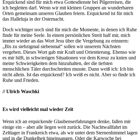
Erquickend sind für mich etwa Gottesdienste bei Pilgerreisen, die
ich begleiten darf. Wenn wir mit kleinen Gruppen an wunderbaren
Orten gemeinsam unseren Glauben feiern. Erquickend ist für mich
das Halleluja in der Osternacht.
Doch wichtiger noch sind für mich die Momente, in denen ich Ruhe
finde für meine Seele. In einem persönlichen Streit half mir, mich
immer wieder an das Wort Jesu über die Vergebung zu erinnern:
„Bis zu siebzigmal siebenmal“ sollen wir unserem Nächsten
vergeben. Dieses Wort gab mir Kraft und Orientierung. Ebenso wie
es mir hilft, in schwierigen Situationen vor dem Kreuz zu knien und
meine Schwierigkeiten dem hinzuhalten, der die tiefsten
menschlichen Täler durchschreiten musste. Dann weiß ich: Ich bin
nicht allein. Ist das erquickend? Ich weiß es nicht. Aber so finde ich
Ruhe und Frieden.
// Ulrich Waschki
Es wird vielleicht mal wieder Zeit
Wenn ich an erquickende Glaubenserfahrungen denke, fallen mir
einige ein – aber alle liegen weit zurück. Die Nachtwallfahrt im
Zeltlager in Frankreich etwa, als wir unter dem Sternenhimmel lagen
und in die Dunkelheit hineinsangen. Oder die Karwoche bei