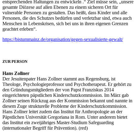
entsprechenden Haltungen zu entwickeln .“ Ziel müsse sein, „unsere
gesamte Diözese auf allen Ebenen zu einem sicheren Ort für
vulnerable Personen zu gestalten. Das heißt, dass Kinder und alle
Personen, die des Schutzes bedürfen und verletzbar sind, etwa auch
Menschen in Lebenskrisen, sich bei uns in ihren eigenen Grenzen
geachtet erleben“.
https://bistummainz.de/organisation/gegen-sexualisierte-gewalt/
ZUR PERSON
Hans Zollner
Der Jesuitenpater Hans Zollner stammt aus Regensburg, ist
Theologe, Psychologieprofessor und Psychotherapeut. Er gehört zu
den Gründungsmitgliedern der von Papst Franziskus 2014
eingerichteten päpstlichen Kinderschutzkommission. Im März gab
Zollner seinen Rückzug aus der Kommission bekannt und nannte in
diesem Zuge strukturelle Probleme der Kinderschutzkommission.
Hans Zollner leitet zudem das Institut für Anthropologie an der
Päpstlichen Universität Gregoriana in Rom. Unter anderem bietet
das Institut ein zweijähriges Master-Studium Safeguarding
(internationaler Begriff für Prävention). (red)