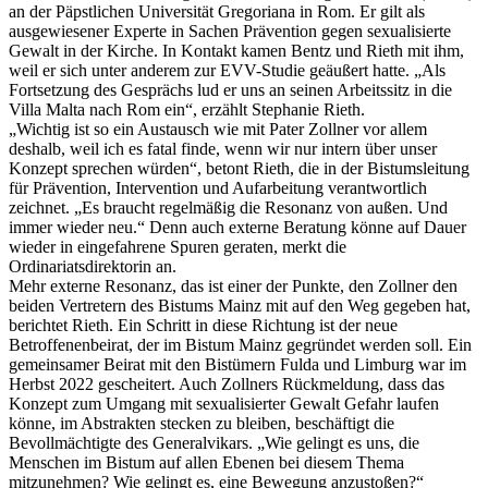
an der Päpstlichen Universität Gregoriana in Rom. Er gilt als
ausgewiesener Experte in Sachen Prävention gegen sexualisierte
Gewalt in der Kirche. In Kontakt kamen Bentz und Rieth mit ihm,
weil er sich unter anderem zur EVV-Studie geäußert hatte. „Als
Fortsetzung des Gesprächs lud er uns an seinen Arbeitssitz in die
Villa Malta nach Rom ein“, erzählt Stephanie Rieth.
„Wichtig ist so ein Austausch wie mit Pater Zollner vor allem
deshalb, weil ich es fatal finde, wenn wir nur intern über unser
Konzept sprechen würden“, betont Rieth, die in der Bistumsleitung
für Prävention, Intervention und Aufarbeitung verantwortlich
zeichnet. „Es braucht regelmäßig die Resonanz von außen. Und
immer wieder neu.“ Denn auch externe Beratung könne auf Dauer
wieder in eingefahrene Spuren geraten, merkt die
Ordinariatsdirektorin an.
Mehr externe Resonanz, das ist einer der Punkte, den Zollner den
beiden Vertretern des Bistums Mainz mit auf den Weg gegeben hat,
berichtet Rieth. Ein Schritt in diese Richtung ist der neue
Betroffenenbeirat, der im Bistum Mainz gegründet werden soll. Ein
gemeinsamer Beirat mit den Bistümern Fulda und Limburg war im
Herbst 2022 gescheitert. Auch Zollners Rückmeldung, dass das
Konzept zum Umgang mit sexualisierter Gewalt Gefahr laufen
könne, im Abstrakten stecken zu bleiben, beschäftigt die
Bevollmächtigte des Generalvikars. „Wie gelingt es uns, die
Menschen im Bistum auf allen Ebenen bei diesem Thema
mitzunehmen? Wie gelingt es, eine Bewegung anzustoßen?“