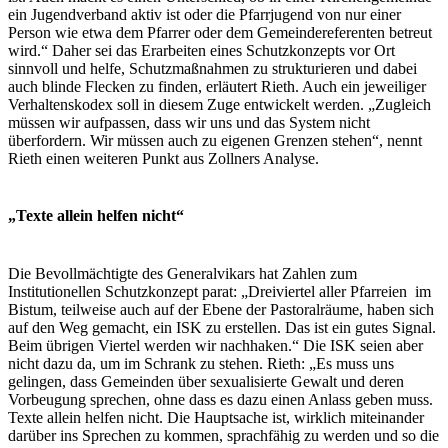
ein Jugendverband aktiv ist oder die Pfarrjugend von nur einer
Person wie etwa dem Pfarrer oder dem Gemeindereferenten betreut
wird.“ Daher sei das Erarbeiten eines Schutzkonzepts vor Ort
sinnvoll und helfe, Schutzmaßnahmen zu strukturieren und dabei
auch blinde Flecken zu finden, erläutert Rieth. Auch ein jeweiliger
Verhaltenskodex soll in diesem Zuge entwickelt werden. „Zugleich
müssen wir aufpassen, dass wir uns und das System nicht
überfordern. Wir müssen auch zu eigenen Grenzen stehen“, nennt
Rieth einen weiteren Punkt aus Zollners Analyse.
„Texte allein helfen nicht“
Die Bevollmächtigte des Generalvikars hat Zahlen zum
Institutionellen Schutzkonzept parat: „Dreiviertel aller Pfarreien im
Bistum, teilweise auch auf der Ebene der Pastoralräume, haben sich
auf den Weg gemacht, ein ISK zu erstellen. Das ist ein gutes Signal.
Beim übrigen Viertel werden wir nachhaken.“ Die ISK seien aber
nicht dazu da, um im Schrank zu stehen. Rieth: „Es muss uns
gelingen, dass Gemeinden über sexualisierte Gewalt und deren
Vorbeugung sprechen, ohne dass es dazu einen Anlass geben muss.
Texte allein helfen nicht. Die Hauptsache ist, wirklich miteinander
darüber ins Sprechen zu kommen, sprachfähig zu werden und so die