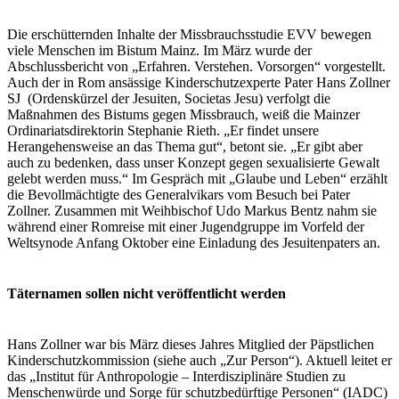
Die erschütternden Inhalte der Missbrauchsstudie EVV bewegen
viele Menschen im Bistum Mainz. Im März wurde der
Abschlussbericht von „Erfahren. Verstehen. Vorsorgen“ vorgestellt.
Auch der in Rom ansässige Kinderschutzexperte Pater Hans Zollner
SJ (Ordenskürzel der Jesuiten, Societas Jesu) verfolgt die
Maßnahmen des Bistums gegen Missbrauch, weiß die Mainzer
Ordinariatsdirektorin Stephanie Rieth. „Er findet unsere
Herangehensweise an das Thema gut“, betont sie. „Er gibt aber
auch zu bedenken, dass unser Konzept gegen sexualisierte Gewalt
gelebt werden muss.“ Im Gespräch mit „Glaube und Leben“ erzählt
die Bevollmächtigte des Generalvikars vom Besuch bei Pater
Zollner. Zusammen mit Weihbischof Udo Markus Bentz nahm sie
während einer Romreise mit einer Jugendgruppe im Vorfeld der
Weltsynode Anfang Oktober eine Einladung des Jesuitenpaters an.
Täternamen sollen nicht veröffentlicht werden
Hans Zollner war bis März dieses Jahres Mitglied der Päpstlichen
Kinderschutzkommission (siehe auch „Zur Person“). Aktuell leitet er
das „Institut für Anthropologie – Interdisziplinäre Studien zu
Menschenwürde und Sorge für schutzbedürftige Personen“ (IADC)