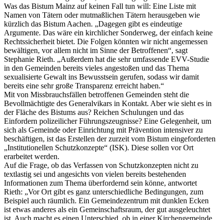
Was das Bistum Mainz auf keinen Fall tun will: Eine Liste mit
Namen von Tätern oder mutmaßlichen Tätern herausgeben wie
kürzlich das Bistum Aachen. „Dagegen gibt es eindeutige
Argumente. Das wäre ein kirchlicher Sonderweg, der einfach keine
Rechtssicherheit bietet. Die Folgen könnten wir nicht angemessen
bewältigen, vor allem nicht im Sinne der Betroffenen“, sagt
Stephanie Rieth. „Außerdem hat die sehr umfassende EVV-Studie
in den Gemeinden bereits vieles angestoßen und das Thema
sexualisierte Gewalt ins Bewusstsein gerufen, sodass wir damit
bereits eine sehr große Transparenz erreicht haben.“
Mit von Missbrauchsfällen betroffenen Gemeinden steht die
Bevollmächtigte des Generalvikars in Kontakt. Aber wie sieht es in
der Fläche des Bistums aus? Reichen Schulungen und das
Einfordern polizeilicher Führungszeugnisse? Eine Gelegenheit, um
sich als Gemeinde oder Einrichtung mit Prävention intensiver zu
beschäftigen, ist das Erstellen der zurzeit vom Bistum eingeforderten
„Institutionellen Schutzkonzepte“ (ISK). Diese sollen vor Ort
erarbeitet werden.
Auf die Frage, ob das Verfassen von Schutzkonzepten nicht zu
textlastig sei und angesichts von vielen bereits bestehenden
Informationen zum Thema überfordernd sein könne, antwortet
Rieth: „Vor Ort gibt es ganz unterschiedliche Bedingungen, zum
Beispiel auch räumlich. Ein Gemeindezentrum mit dunklen Ecken
ist etwas anderes als ein Gemeinschaftsraum, der gut ausgeleuchtet
ist. Auch macht es einen Unterschied, ob in einer Kirchengemeinde