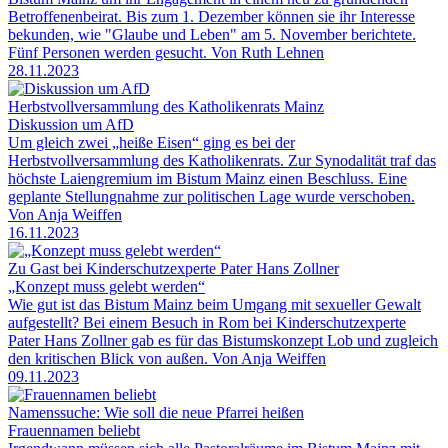
Betroffenenbeirat. Bis zum 1. Dezember können sie ihr Interesse
bekunden, wie "Glaube und Leben" am 5. November berichtete.
Fünf Personen werden gesucht. Von Ruth Lehnen
28.11.2023
Herbstvollversammlung des Katholikenrats Mainz
Diskussion um AfD
Um gleich zwei „heiße Eisen“ ging es bei der
Herbstvollversammlung des Katholikenrats. Zur Synodalität traf das
höchste Laiengremium im Bistum Mainz einen Beschluss. Eine
geplante Stellungnahme zur politischen Lage wurde verschoben.
Von Anja Weiffen
16.11.2023
Zu Gast bei Kinderschutzexperte Pater Hans Zollner
„Konzept muss gelebt werden“
Wie gut ist das Bistum Mainz beim Umgang mit sexueller Gewalt
aufgestellt? Bei einem Besuch in Rom bei Kinderschutzexperte
Pater Hans Zollner gab es für das Bistumskonzept Lob und zugleich
den kritischen Blick von außen. Von Anja Weiffen
09.11.2023
Namenssuche: Wie soll die neue Pfarrei heißen
Frauennamen beliebt