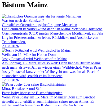
Bistum Mainz
Was tun nach der Schulzeit?
Christliches Orientierungsjahr für junge Menschen
Die Schulzeit ist vorbei – und dann? In Mainz bietet das Christliche
Orientierungsjahr (COJ) jungen Menschen die Möglichkeit, ein Jahr
lang im Priesterseminar zu leben. Rückblicke und Ausblicke von
Teilnehmenden.
29.04.2026
Weihe am 15. März im Hohen Dom
Joshy Pottackal wird Weihbischof in Mainz
Am Sonntag, 15. März, ist es so weit: Dann hat das Bistum Mainz
nach mehr als zwei Jahren wieder einen Weihbischof. Wie es Pater
Joshy Pottackal kurz vor der Weihe geht und was ihn als Bischof
ausmachen wird, erzählt er im Interview.
12.03.2026
Mitra, Brustkreuz und Stab
Pater Joshy über seine Bischofsinsignien
Wenn Pater Joshy am 15. März im Mainzer Dom zum Bischof
geweiht wird, erhält er auch Insignien seines neuen Amtes. Er
erklärt, welche besondere Bedeutung sie für ihn haben.