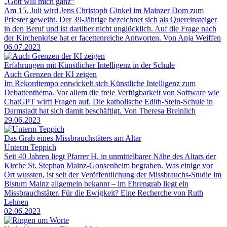
„Gott will mich ganz“
Am 15. Juli wird Jens Christoph Ginkel im Mainzer Dom zum
Priester geweiht. Der 39-Jährige bezeichnet sich als Quereinsteiger
in den Beruf und ist darüber nicht unglücklich. Auf die Frage nach
der Kirchenkrise hat er facettenreiche Antworten. Von Anja Weiffen
06.07.2023
Erfahrungen mit Künstlicher Intelligenz in der Schule
Auch Grenzen der KI zeigen
Im Rekordtempo entwickelt sich Künstliche Intelligenz zum
Debattenthema. Vor allem die freie Verfügbarkeit von Software wie
ChatGPT wirft Fragen auf. Die katholische Edith-Stein-Schule in
Darmstadt hat sich damit beschäftigt. Von Theresa Breinlich
29.06.2023
Das Grab eines Missbrauchstäters am Altar
Unterm Teppich
Seit 40 Jahren liegt Pfarrer H. in unmittelbarer Nähe des Altars der
Kirche St. Stephan Mainz-Gonsenheim begraben. Was einige vor
Ort wussten, ist seit der Veröffentlichung der Missbrauchs-Studie im
Bistum Mainz allgemein bekannt – im Ehrengrab liegt ein
Missbrauchstäter. Für die Ewigkeit? Eine Recherche von Ruth
Lehnen
02.06.2023