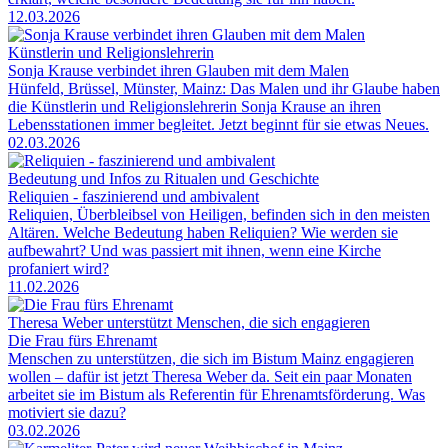
12.03.2026
Künstlerin und Religionslehrerin
Sonja Krause verbindet ihren Glauben mit dem Malen
Hünfeld, Brüssel, Münster, Mainz: Das Malen und ihr Glaube haben
die Künstlerin und Religionslehrerin Sonja Krause an ihren
Lebensstationen immer begleitet. Jetzt beginnt für sie etwas Neues.
02.03.2026
Bedeutung und Infos zu Ritualen und Geschichte
Reliquien - faszinierend und ambivalent
Reliquien, Überbleibsel von Heiligen, befinden sich in den meisten
Altären. Welche Bedeutung haben Reliquien? Wie werden sie
aufbewahrt? Und was passiert mit ihnen, wenn eine Kirche
profaniert wird?
11.02.2026
Theresa Weber unterstützt Menschen, die sich engagieren
Die Frau fürs Ehrenamt
Menschen zu unterstützen, die sich im Bistum Mainz engagieren
wollen – dafür ist jetzt Theresa Weber da. Seit ein paar Monaten
arbeitet sie im Bistum als Referentin für Ehrenamtsförderung. Was
motiviert sie dazu?
03.02.2026