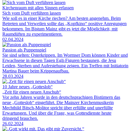
Kirchenraum mit allen Sinnen erfassen
Sich vom Duft verführen lassen
Wie soll es in einer Kirche riechen? Am besten angenehm. Beim
Betreten und Verweilen sollte das „Kopfkino“ positive Anregungen
bekommen. Im Bistum Mainz gibt es jetzt die Möglichkeit, mit
Raumdüften zu experimentieren.
02.04.2024
Passion als Puppenspiel
Sie sind selten: Osterkrippen. Im Wormser Dom können Kinder und
Erwachsene in diesen Tagen Egli-Figuren bestaunen, die Jesu
Leiden, Sterben und Auferstehung zeigen. Ein Treffen mit Initiatorin
Martina Bauer beim Krippenaufbau.
28.03.2024
10 Jahre neues „Gotteslob“
„Zeit für einen neuen Anschub“
Vor zehn Jahren wurde in den deutschsprachigen Bistümern das
neue „Gotteslob“ eingeführt. Die Mainzer Kirchenmusikerin
Mechthild Bitsch-Molitor spricht über erfüllte und unerfüllte
Erwartungen. Und über die Frage, was Gottesdienste heute
dringend brauchen.
26.02.2024