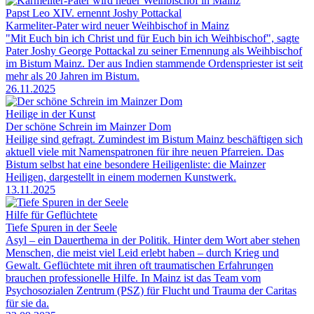
Papst Leo XIV. ernennt Joshy Pottackal
Karmeliter-Pater wird neuer Weihbischof in Mainz
"Mit Euch bin ich Christ und für Euch bin ich Weihbischof", sagte
Pater Joshy George Pottackal zu seiner Ernennung als Weihbischof
im Bistum Mainz. Der aus Indien stammende Ordenspriester ist seit
mehr als 20 Jahren im Bistum.
26.11.2025
Heilige in der Kunst
Der schöne Schrein im Mainzer Dom
Heilige sind gefragt. Zumindest im Bistum Mainz beschäftigen sich
aktuell viele mit Namenspatronen für ihre neuen Pfarreien. Das
Bistum selbst hat eine besondere Heiligenliste: die Mainzer
Heiligen, dargestellt in einem modernen Kunstwerk.
13.11.2025
Hilfe für Geflüchtete
Tiefe Spuren in der Seele
Asyl – ein Dauerthema in der Politik. Hinter dem Wort aber stehen
Menschen, die meist viel Leid erlebt haben – durch Krieg und
Gewalt. Geflüchtete mit ihren oft traumatischen Erfahrungen
brauchen professionelle Hilfe. In Mainz ist das Team vom
Psychosozialen Zentrum (PSZ) für Flucht und Trauma der Caritas
für sie da.