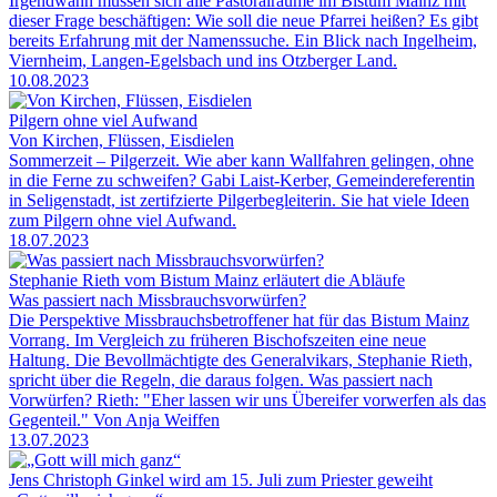
Irgendwann müssen sich alle Pastoralräume im Bistum Mainz mit
dieser Frage beschäftigen: Wie soll die neue Pfarrei heißen? Es gibt
bereits Erfahrung mit der Namenssuche. Ein Blick nach Ingelheim,
Viernheim, Langen-Egelsbach und ins Otzberger Land.
10.08.2023
Pilgern ohne viel Aufwand
Von Kirchen, Flüssen, Eisdielen
Sommerzeit – Pilgerzeit. Wie aber kann Wallfahren gelingen, ohne
in die Ferne zu schweifen? Gabi Laist-Kerber, Gemeindereferentin
in Seligenstadt, ist zertifzierte Pilgerbegleiterin. Sie hat viele Ideen
zum Pilgern ohne viel Aufwand.
18.07.2023
Stephanie Rieth vom Bistum Mainz erläutert die Abläufe
Was passiert nach Missbrauchsvorwürfen?
Die Perspektive Missbrauchsbetroffener hat für das Bistum Mainz
Vorrang. Im Vergleich zu früheren Bischofszeiten eine neue
Haltung. Die Bevollmächtigte des Generalvikars, Stephanie Rieth,
spricht über die Regeln, die daraus folgen. Was passiert nach
Vorwürfen? Rieth: "Eher lassen wir uns Übereifer vorwerfen als das
Gegenteil." Von Anja Weiffen
13.07.2023
Jens Christoph Ginkel wird am 15. Juli zum Priester geweiht