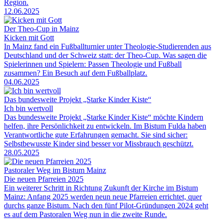
Region.
12.06.2025
Der Theo-Cup in Mainz
Kicken mit Gott
In Mainz fand ein Fußballturnier unter Theologie-Studierenden aus
Deutschland und der Schweiz statt: der Theo-Cup. Was sagen die
Spielerinnen und Spielern: Passen Theologie und Fußball
zusammen? Ein Besuch auf dem Fußballplatz.
04.06.2025
Das bundesweite Projekt „Starke Kinder Kiste“
Ich bin wertvoll
Das bundesweite Projekt „Starke Kinder Kiste“ möchte Kindern
helfen, ihre Persönlichkeit zu entwickeln. Im Bistum Fulda haben
Verantwortliche gute Erfahrungen gemacht. Sie sind sicher:
Selbstbewusste Kinder sind besser vor Missbrauch geschützt.
28.05.2025
Pastoraler Weg im Bistum Mainz
Die neuen Pfarreien 2025
Ein weiterer Schritt in Richtung Zukunft der Kirche im Bistum
Mainz: Anfang 2025 werden neun neue Pfarreien errichtet, quer
durchs ganze Bistum. Nach den fünf Pilot-Gründungen 2024 geht
es auf dem Pastoralen Weg nun in die zweite Runde.