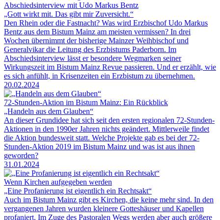
Abschiedsinterview mit Udo Markus Bentz
„Gott wirkt mit. Das gibt mir Zuversicht.“
Den Rhein oder die Fastnacht? Was wird Erzbischof Udo Markus
Bentz aus dem Bistum Mainz am meisten vermissen? In drei
Wochen übernimmt der bisherige Mainzer Weihbischof und
Generalvikar die Leitung des Erzbistums Paderborn. Im
Abschiedsinterview lässt er besondere Wegmarken seiner
Wirkungszeit im Bistum Mainz Revue passieren. Und er erzählt, wie
es sich anfühlt, in Krisenzeiten ein Erzbistum zu übernehmen.
20.02.2024
72-Stunden-Aktion im Bistum Mainz: Ein Rückblick
„Handeln aus dem Glauben“
An dieser Grundidee hat sich seit den ersten regionalen 72-Stunden-
Aktionen in den 1990er Jahren nichts geändert. Mittlerweile findet
die Aktion bundesweit statt. Welche Projekte gab es bei der 72-
Stunden-Aktion 2019 im Bistum Mainz und was ist aus ihnen
geworden?
31.01.2024
Wenn Kirchen aufgegeben werden
„Eine Profanierung ist eigentlich ein Rechtsakt“
Auch im Bistum Mainz gibt es Kirchen, die keine mehr sind. In den
vergangenen Jahren wurden kleinere Gotteshäuser und Kapellen
profaniert. Im Zuge des Pastoralen Wegs werden aber auch größere