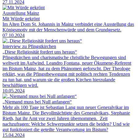
27.11.2024
Ausstellung Mainz
Mit Würde gekrönt
Im Alten Dom St. Johannis in Mainz verbindet eine Ausstellung das
Königsmotiv mit der Menschenwürde und dem Grundgesetz.
07.10.2024
Interview zu Pfingstkirchen
„Diese Religiosität fordert uns heraus“
Pfingstkirchen und charismatische christliche Bewegungen sind
weltweit im Aufwind. Leandro Fontana, neuer Ökumene-Referent
im Bistum Mainz, hat zu dem Phänomen geforscht. Der Theologe
erklärt, was die Pfingstbewegung mit politisch rechten Tendenzen
zu tun hat, und warum sie die großen Kirchen hierzulande
beschäftigen wird.
10.05.2024
„Niemand muss bei Null anfangen“
Mehr als 100 Tage ist Sebastian Lang nun neuer Generalvikar im
Bistum Mainz. Die Bevollmächtigte des Generalvikars, Stephanie
Rieth, hat ihr Amt vor zwei Jahren übernommen. Zeit
nachzufragen: Welche Schwerpunkte setzen die beiden? Und wie
gut funktioniert die geteilte Verantwortung im Bistum?
15.04.2024