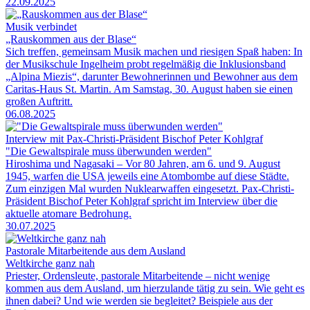
22.09.2025
Musik verbindet
„Rauskommen aus der Blase“
Sich treffen, gemeinsam Musik machen und riesigen Spaß haben: In
der Musikschule Ingelheim probt regelmäßig die Inklusionsband
„Alpina Miezis“, darunter Bewohnerinnen und Bewohner aus dem
Caritas-Haus St. Martin. Am Samstag, 30. August haben sie einen
großen Auftritt.
06.08.2025
Interview mit Pax-Christi-Präsident Bischof Peter Kohlgraf
"Die Gewaltspirale muss überwunden werden"
Hiroshima und Nagasaki – Vor 80 Jahren, am 6. und 9. August
1945, warfen die USA jeweils eine Atombombe auf diese Städte.
Zum einzigen Mal wurden Nuklearwaffen eingesetzt. Pax-Christi-
Präsident Bischof Peter Kohlgraf spricht im Interview über die
aktuelle atomare Bedrohung.
30.07.2025
Pastorale Mitarbeitende aus dem Ausland
Weltkirche ganz nah
Priester, Ordensleute, pastorale Mitarbeitende – nicht wenige
kommen aus dem Ausland, um hierzulande tätig zu sein. Wie geht es
ihnen dabei? Und wie werden sie begleitet? Beispiele aus der