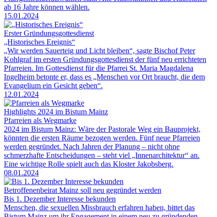
ab 16 Jahre können wählen.
15.01.2024
Erster Gründungsgottesdienst
„Historisches Ereignis“
„Wir werden Sauerteig und Licht bleiben“, sagte Bischof Peter
Kohlgraf im ersten Gründungsgottesdienst der fünf neu errichteten
Pfarreien. Im Gottesdienst für die Pfarrei St. Maria Magdalena
Ingelheim betonte er, dass es „Menschen vor Ort braucht, die dem
Evangelium ein Gesicht geben“.
12.01.2024
Highlights 2024 im Bistum Mainz
Pfarreien als Wegmarke
2024 im Bistum Mainz: Wäre der Pastorale Weg ein Bauprojekt,
könnten die ersten Räume bezogen werden. Fünf neue Pfarreien
werden gegründet. Nach Jahren der Planung – nicht ohne
schmerzhafte Entscheidungen – steht viel „Innenarchitektur“ an.
Eine wichtige Rolle spielt auch das Kloster Jakobsberg.
08.01.2024
Betroffenenbeirat Mainz soll neu gegründet werden
Bis 1. Dezember Interesse bekunden
Menschen, die sexuellen Missbrauch erfahren haben, bittet das
Bistum Mainz um ihr Engagement in einem neu zu gründenden