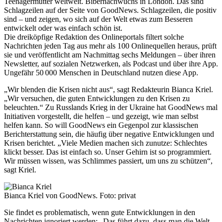
Teenagermütter weltweit. Bibernachwuchs in London. Das sind
Schlagzeilen auf der Seite von GoodNews. Schlagzeilen, die positiv
sind – und zeigen, wo sich auf der Welt etwas zum Besseren
entwickelt oder was einfach schön ist.
Die dreiköpfige Redaktion des Onlineportals filtert solche
Nachrichten jeden Tag aus mehr als 100 Onlinequellen heraus, prüft
sie und veröffentlicht am Nachmittag sechs Meldungen – über ihren
Newsletter, auf sozialen Netzwerken, als Podcast und über ihre App.
Ungefähr 50 000 Menschen in Deutschland nutzen diese App.
„Wir blenden die Krisen nicht aus“, sagt Redakteurin Bianca Kriel.
„Wir versuchen, die guten Entwicklungen zu den Krisen zu
beleuchten.“ Zu Russlands Krieg in der Ukraine hat GoodNews mal
Initiativen vorgestellt, die helfen – und gezeigt, wie man selbst
helfen kann. So will GoodNews ein Gegenpol zur klassischen
Berichterstattung sein, die häufig über negative Entwicklungen und
Krisen berichtet. „Viele Medien machen sich zunutze: Schlechtes
klickt besser. Das ist einfach so. Unser Gehirn ist so programmiert.
Wir müssen wissen, was Schlimmes passiert, um uns zu schützen“,
sagt Kriel.
Bianca Kriel von GoodNews. Foto: privat
Sie findet es problematisch, wenn gute Entwicklungen in den
Nachrichten ignoriert werden: „Das führt dazu, dass man die Welt