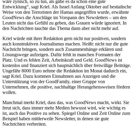
wäre zynisch, so zu tun, als gäbe es da schon eine gute
Entwicklung“, sagt Kriel. Als Israel Anfang Oktober auf bestialische
Weise von den Terroristen der Hamas angegriffen wurde, erwähnte
GoodNews die Anschläge im Vorspann des Newsletters – um den
Leuten nicht das Gefühl zu geben, das Grauen würde ignoriert. In
den Nachrichten tauchte das Thema dann aber nicht mehr auf.
Kriel würde mit ihrer Redaktion gern nicht nur positiven, sondern
auch konstruktiven Journalismus machen. Heißt: nicht nur die gute
Nachricht bringen, sondern auch Zusammenhänge erklären und
Lösungswege aufzeigen. Dafür fehlt in manchen Formaten der
Platz. Und es fehlen Zeit, Arbeitskraft und Geld. GoodNews ist
kostenlos und finanziert sich hauptsächlich über freiwillige Beiträge.
Ungefähr 8000 Euro nehme die Redaktion im Monat dadurch ein,
sagt Kriel. Dazu kommen Einnahmen aus Anzeigen und die
Unterstützung von der GoodFamily, einer Gruppe von
Unternehmen, die positive, nachhaltige Herangehensweisen fördern
wollen.
Manchmal merkt Kriel, dass das, was GoodNews macht, wirkt. Sie
freut sich, dass immer mehr Medien bewusst wird, wie wichtig es
ist, auch das Positive zu sehen. Spiegel Online und Zeit Online zum
Beispiel haben mittlerweile Newsletter, in denen sie gute
Nachrichten verbreiten.