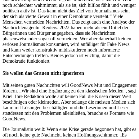
noch schlechter wahrnimmt, als sie ist, sich hilflos fühlt und weniger
politisch aktiv ist. Das kann nicht das Ziel von Journalismus sein,
der sich als vierte Gewalt in einer Demokratie versteht.“ Viele
Menschen vermeiden Nachrichten. Das zeigt auch eine Analyse der
Nachrichtenagentur Reuters: 2022 haben mehr als ein Drittel der
Bürgerinnen und Bürger angegeben, dass sie Nachrichten
phasenweise oder sogar oft vermeiden. Wer aber dauerhaft keinen
seriösen Journalismus konsumiert, wird anfälliger für Fake News
und kann weder konstruktiv mitdiskutieren noch informierte
Entscheidungen treffen. Beides jedoch ist wichtig, damit die
Demokratie funktioniert.
Sie wollen das Grauen nicht ignorieren
Mit seinen guten Nachrichten will GoodNews Mut und Engagement
fördern. „Wir sind eine Ergänzung zu den klassischen Medien“, sagt
Kriel. Ihre Redaktion wolle auf keinen Fall die Krisen dieser Welt
beschönigen oder kleinreden. Aber solange die meisten Medien sich
kaum mit Lösungen beschäftigten und die Leserinnen und Leser
stattdessen mit den Problemen alleinließen, brauche es Formate wie
GoodNews.
Die Journalistin weiß: Wenn eine Krise gerade begonnen hat, gibt es
oft noch keine gute Nachricht, keinen Hoffnungsschimmer. „Es