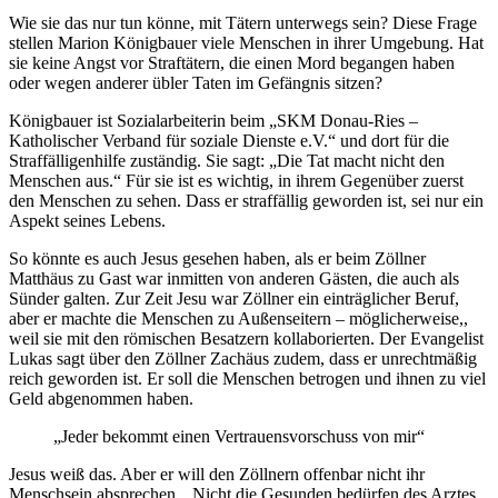
Wie sie das nur tun könne, mit Tätern unterwegs sein? Diese Frage
stellen Marion Königbauer viele Menschen in ihrer Umgebung. Hat
sie keine Angst vor Straftätern, die einen Mord begangen haben
oder wegen anderer übler Taten im Gefängnis sitzen?
Königbauer ist Sozialarbeiterin beim „SKM Donau-Ries –
Katholischer Verband für soziale Dienste e.V.“ und dort für die
Straffälligenhilfe zuständig. Sie sagt: „Die Tat macht nicht den
Menschen aus.“ Für sie ist es wichtig, in ihrem Gegenüber zuerst
den Menschen zu sehen. Dass er straffällig geworden ist, sei nur ein
Aspekt seines Lebens.
So könnte es auch Jesus gesehen haben, als er beim Zöllner
Matthäus zu Gast war inmitten von anderen Gästen, die auch als
Sünder galten. Zur Zeit Jesu war Zöllner ein einträglicher Beruf,
aber er machte die Menschen zu Außenseitern – möglicherweise,,
weil sie mit den römischen Besatzern kollaborierten. Der Evangelist
Lukas sagt über den Zöllner Zachäus zudem, dass er unrechtmäßig
reich geworden ist. Er soll die Menschen betrogen und ihnen zu viel
Geld abgenommen haben.
„Jeder bekommt einen Vertrauensvorschuss von mir“
Jesus weiß das. Aber er will den Zöllnern offenbar nicht ihr
Menschsein absprechen. „Nicht die Gesunden bedürfen des Arztes,