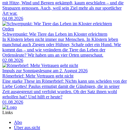
mit Hitze, Wind und Bergen gekämpft, kaum geschlafen – und die
Strapazen genossen. Auch, weil sein Ziel mehr als nur sportlicher
Art war.
04.08.2026
Orden
Schwerpunkt: Wie Tiere das Leben im Kloster erleichtern
In Klöstern leben nicht immer nur Menschen. In Klöstern leben
manchmal auch Ziegen oder Hühner, Schafe oder ein Hund. Wie
kommt das – und wie verändern die Tiere das Leben der
Ordensleute? Wir haben uns an vier Orten umgeschaut.
02.08.2026
Impuls zur Sonntagslesung am 2. August 2026
Römerbrief: Mehr Vertrauen geht nicht
Eine starke These im Römerbrief: Nichts kann uns scheiden von der
Liebe Gottes! Paulus ermutigt damit die Gläubigen, die in seiner
Zeit ausgegrenzt und verfolgt wurden. Ob der Satz ihnen wohl
geholfen hat? Und hilft er heute?
01.08.2026
Links
Abo
Über aus.sicht