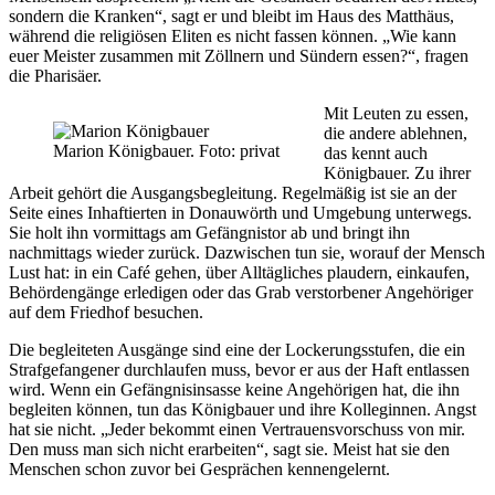
sondern die Kranken“, sagt er und bleibt im Haus des Matthäus,
während die religiösen Eliten es nicht fassen können. „Wie kann
euer Meister zusammen mit Zöllnern und Sündern essen?“, fragen
die Pharisäer.
Mit Leuten zu essen,
die andere ablehnen,
Marion Königbauer. Foto: privat
das kennt auch
Königbauer. Zu ihrer
Arbeit gehört die Ausgangsbegleitung. Regelmäßig ist sie an der
Seite eines Inhaftierten in Donauwörth und Umgebung unterwegs.
Sie holt ihn vormittags am Gefängnistor ab und bringt ihn
nachmittags wieder zurück. Dazwischen tun sie, worauf der Mensch
Lust hat: in ein Café gehen, über Alltägliches plaudern, einkaufen,
Behördengänge erledigen oder das Grab verstorbener Angehöriger
auf dem Friedhof besuchen.
Die begleiteten Ausgänge sind eine der Lockerungsstufen, die ein
Strafgefangener durchlaufen muss, bevor er aus der Haft entlassen
wird. Wenn ein Gefängnisinsasse keine Angehörigen hat, die ihn
begleiten können, tun das Königbauer und ihre Kolleginnen. Angst
hat sie nicht. „Jeder bekommt einen Vertrauensvorschuss von mir.
Den muss man sich nicht erarbeiten“, sagt sie. Meist hat sie den
Menschen schon zuvor bei Gesprächen kennengelernt.