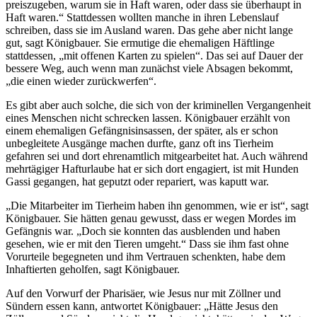
preiszugeben, warum sie in Haft waren, oder dass sie überhaupt in
Haft waren.“ Stattdessen wollten manche in ihren Lebenslauf
schreiben, dass sie im Ausland waren. Das gehe aber nicht lange
gut, sagt Königbauer. Sie ermutige die ehemaligen Häftlinge
stattdessen, „mit offenen Karten zu spielen“. Das sei auf Dauer der
bessere Weg, auch wenn man zunächst viele Absagen bekommt,
„die einen wieder zurückwerfen“.
Es gibt aber auch solche, die sich von der kriminellen Vergangenheit
eines Menschen nicht schrecken lassen. Königbauer erzählt von
einem ehemaligen Gefängnisinsassen, der später, als er schon
unbegleitete Ausgänge machen durfte, ganz oft ins Tierheim
gefahren sei und dort ehrenamtlich mitgearbeitet hat. Auch während
mehrtägiger Hafturlaube hat er sich dort engagiert, ist mit Hunden
Gassi gegangen, hat geputzt oder repariert, was kaputt war.
„Die Mitarbeiter im Tierheim haben ihn genommen, wie er ist“, sagt
Königbauer. Sie hätten genau gewusst, dass er wegen Mordes im
Gefängnis war. „Doch sie konnten das ausblenden und haben
gesehen, wie er mit den Tieren umgeht.“ Dass sie ihm fast ohne
Vorurteile begegneten und ihm Vertrauen schenkten, habe dem
Inhaftierten geholfen, sagt Königbauer.
Auf den Vorwurf der Pharisäer, wie Jesus nur mit Zöllner und
Sündern essen kann, antwortet Königbauer: „Hätte Jesus den