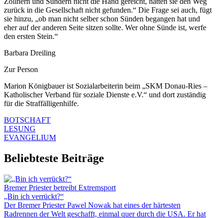
Zöllnern und Sündern nicht die Hand gereicht, hätten sie den Weg
zurück in die Gesellschaft nicht gefunden.“ Die Frage sei auch, fügt
sie hinzu, „ob man nicht selber schon Sünden begangen hat und
eher auf der anderen Seite sitzen sollte. Wer ohne Sünde ist, werfe
den ersten Stein.“
Barbara Dreiling
Zur Person
Marion Königbauer ist Sozialarbeiterin beim „SKM Donau-Ries –
Katholischer Verband für soziale Dienste e.V.“ und dort zuständig
für die Straffälligenhilfe.
BOTSCHAFT
LESUNG
EVANGELIUM
Beliebteste Beiträge
Bremer Priester betreibt Extremsport
„Bin ich verrückt?“
Der Bremer Priester Pawel Nowak hat eines der härtesten
Radrennen der Welt geschafft, einmal quer durch die USA. Er hat