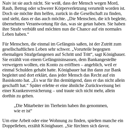
Naiv ist sie auch nicht. Sie weiß, dass der Mensch wegen Mord,
Raub, Betrug oder schwerer Körperverletzung verurteilt worden ist.
Doch sie möchte ihm helfen, zurück in die Gesellschaft zu finden,
und sieht, dass er das auch möchte. „Die Menschen, die ich begleite,
übernehmen Verantwortung für das, was sie getan haben. Sie haben
ihre Strafe verbüßt und möchten nun die Chance auf ein normales
Leben haben.“
Für Menschen, die einmal im Gefängnis saßen, ist der Zutritt zum
gesellschaftlichen Leben sehr schwer. „Vorurteile begegnen
ehemaligen Strafgefangenen auf Schritt und Tritt“, sagt Königbauer.
Sie erzählt von einem Gefängnisinsassen, dem Bankangestellte
verweigern wollten, ein Konto zu eröffnen – angeblich, weil er
einmal Schulden gehabt hatte. Königbauer hat ihn dann zur Bank
begleitet und dort erklärt, dass jeder Mensch das Recht auf ein
Basiskonto hat. „Es war für ihn demütigend, dass er das nicht allein
geschafft hat.“ Später erlebte er eine ähnliche Zurückweisung bei
einer Krankenversicherung – und traute sich nicht mehr, allein
dorthin zu gehen.
„Die Mitarbeiter im Tierheim haben ihn genommen,
wie er ist“
Um eine Arbeit oder eine Wohnung zu finden, spielten manche ein
Doppelleben, erzählt Königbauer. „Sie fürchten sich davor,