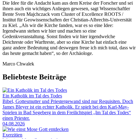
Die Idee für die Andacht kam aus dem Kreise der Forscher und sei
ihnen auch ein wichtiges Anliegen gewesen, sagt Wissenschaftler
Bente Sven Majchczack vom Cluster of Excellence ROOTS /
Institut für Geowissenschaften der Christian-Albrechts-Universität
zu Kiel. „Als wir die Kirche fanden, war es so eine Idee:
Irgendwann stehen wir hier und machen so eine
Gedenkveranstaltung. Sonst finden wir hier irgendwelche
Deichreste oder Warftreste, aber so eine Kirche hat einfach eine
ganz andere Bedeutung und deswegen freue ich mich total, dass wir
das heute gemacht haben“, so der Archäologe.
Marco Chwalek
Beliebteste Beiträge
Ein Katholik im Tal des Todes
Bibel, Gottesmutter und Priestergewand sind nur Requisiten. Doch
James Bleyer ist ein echter Katholik. Er spielt bei den Karl-May-
Spielen in Bad Segeberg in dem Freilichtspiel „Im Tal des Todes“
einen Priester.
04.08.2026
Exerzitien