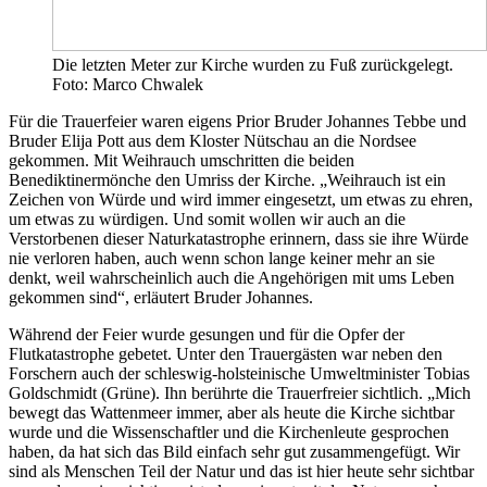
Die letzten Meter zur Kirche wurden zu Fuß zurückgelegt.
Foto: Marco Chwalek
Für die Trauerfeier waren eigens Prior Bruder Johannes Tebbe und
Bruder Elija Pott aus dem Kloster Nütschau an die Nordsee
gekommen. Mit Weihrauch umschritten die beiden
Benediktinermönche den Umriss der Kirche. „Weihrauch ist ein
Zeichen von Würde und wird immer eingesetzt, um etwas zu ehren,
um etwas zu würdigen. Und somit wollen wir auch an die
Verstorbenen dieser Naturkatastrophe erinnern, dass sie ihre Würde
nie verloren haben, auch wenn schon lange keiner mehr an sie
denkt, weil wahrscheinlich auch die Angehörigen mit ums Leben
gekommen sind“, erläutert Bruder Johannes.
Während der Feier wurde gesungen und für die Opfer der
Flutkatastrophe gebetet. Unter den Trauergästen war neben den
Forschern auch der schleswig-holsteinische Umweltminister Tobias
Goldschmidt (Grüne). Ihn berührte die Trauerfreier sichtlich. „Mich
bewegt das Wattenmeer immer, aber als heute die Kirche sichtbar
wurde und die Wissenschaftler und die Kirchenleute gesprochen
haben, da hat sich das Bild einfach sehr gut zusammengefügt. Wir
sind als Menschen Teil der Natur und das ist hier heute sehr sichtbar