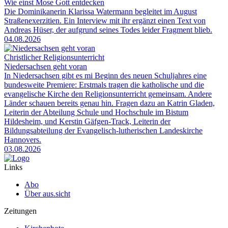
Wie einst Mose Gott entdecken
Die Dominikanerin Klarissa Watermann begleitet im August
Straßenexerzitien. Ein Interview mit ihr ergänzt einen Text von
Andreas Hüser, der aufgrund seines Todes leider Fragment blieb.
04.08.2026
Christlicher Religionsunterricht
Niedersachsen geht voran
In Niedersachsen gibt es mi Beginn des neuen Schuljahres eine
bundesweite Premiere: Erstmals tragen die katholische und die
evangelische Kirche den Religionsunterricht gemeinsam. Andere
Länder schauen bereits genau hin. Fragen dazu an Katrin Gladen,
Leiterin der Abteilung Schule und Hochschule im Bistum
Hildesheim, und Kerstin Gäfgen-Track, Leiterin der
Bildungsabteilung der Evangelisch-lutherischen Landeskirche
Hannovers.
03.08.2026
Links
Abo
Über aus.sicht
Zeitungen