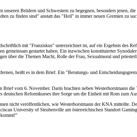
um unseren Brüdern und Schwestern zu begegnen, besonders jenen, die 
dten zu finden sind" anstatt das "Heil" in immer neuen Gremien zu su
ndschriftlich mit "Franziskus" unterzeichnet ist, auf ein Ergebnis des
n gemeinsam gestartet haben. Ein inzwischen konstituierter Synodaler 
en über die Themen Macht, Rolle der Frau, Sexualmoral und priesterl
ernen, heißt es in dem Brief. Ein "Beratungs- und Entscheidungsgremiu
en Brief vom 6. November. Darin brachten neben Westerhorstmann die T
des deutschen Reformkurses ihre Sorge um die Einheit mit Rom zum Au
nnen nicht veröffentlichen, wie Westerhorstmann der KNA mitteilte. Der
ciscan University of Steubenville am österreichischen Standort Gamin
k kommt!"