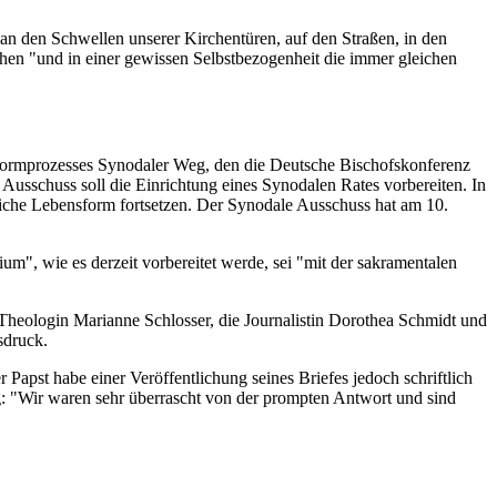
an den Schwellen unserer Kirchentüren, auf den Straßen, in den
chen "und in einer gewissen Selbstbezogenheit die immer gleichen
 Reformprozesses Synodaler Weg, den die Deutsche Bischofskonferenz
Ausschuss soll die Einrichtung eines Synodalen Rates vorbereiten. In
iche Lebensform fortsetzen. Der Synodale Ausschuss hat am 10.
m", wie es derzeit vorbereitet werde, sei "mit der sakramentalen
heologin Marianne Schlosser, die Journalistin Dorothea Schmidt und
sdruck.
 Papst habe einer Veröffentlichung seines Briefes jedoch schriftlich
g: "Wir waren sehr überrascht von der prompten Antwort und sind