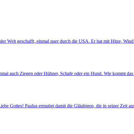
der Welt geschafft, einmal quer durch die USA. Er hat mit Hitze, Win
chmal auch Ziegen oder Hühner, Schafe oder ein Hund. Wie kommt das 
ebe Gottes! Paulus ermutigt damit die Gläubigen, die in seiner Zeit a