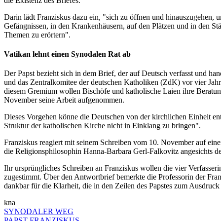
die Existenz des Briefes.
Darin lädt Franziskus dazu ein, "sich zu öffnen und hinauszugehen, 
Gefängnissen, in den Krankenhäusern, auf den Plätzen und in den Stä
Themen zu erörtern".
Vatikan lehnt einen Synodalen Rat ab
Der Papst bezieht sich in dem Brief, der auf Deutsch verfasst und ha
und das Zentralkomitee der deutschen Katholiken (ZdK) vor vier Jahre
diesem Gremium wollen Bischöfe und katholische Laien ihre Beratung
November seine Arbeit aufgenommen.
Dieses Vorgehen könne die Deutschen von der kirchlichen Einheit entf
Struktur der katholischen Kirche nicht in Einklang zu bringen".
Franziskus reagiert mit seinem Schreiben vom 10. November auf ein
die Religionsphilosophin Hanna-Barbara Gerl-Falkovitz angesichts 
Ihr ursprüngliches Schreiben an Franziskus wollen die vier Verfasseri
zugestimmt. Über den Antwortbrief bemerkte die Professorin der Fran
dankbar für die Klarheit, die in den Zeilen des Papstes zum Ausdruc
kna
SYNODALER WEG
PAPST FRANZISKUS