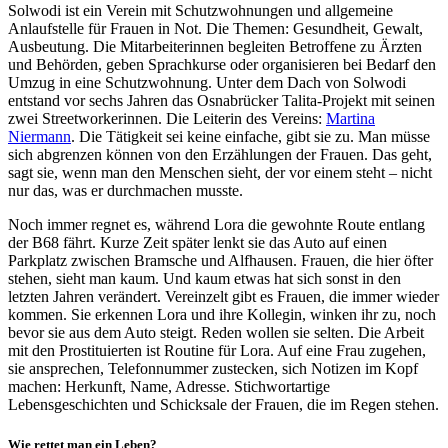
Solwodi ist ein Verein mit Schutzwohnungen und allgemeine
Anlaufstelle für Frauen in Not. Die Themen: Gesundheit, Gewalt,
Ausbeutung. Die Mitarbeiterinnen begleiten Betroffene zu Ärzten
und Behörden, geben Sprachkurse oder organisieren bei Bedarf den
Umzug in eine Schutzwohnung. Unter dem Dach von Solwodi
entstand vor sechs Jahren das Osnabrücker Talita-Projekt mit seinen
zwei Streetworkerinnen. Die Leiterin des Vereins:
Martina
Niermann
. Die Tätigkeit sei keine einfache, gibt sie zu. Man müsse
sich abgrenzen können von den Erzählungen der Frauen. Das geht,
sagt sie, wenn man den Menschen sieht, der vor einem steht – nicht
nur das, was er durchmachen musste.
Noch immer regnet es, während Lora die gewohnte Route entlang
der B68 fährt. Kurze Zeit später lenkt sie das Auto auf einen
Parkplatz zwischen Bramsche und Alfhausen. Frauen, die hier öfter
stehen, sieht man kaum. Und kaum etwas hat sich sonst in den
letzten Jahren verändert. Vereinzelt gibt es Frauen, die immer wieder
kommen. Sie erkennen Lora und ihre Kollegin, winken ihr zu, noch
bevor sie aus dem Auto steigt. Reden wollen sie selten. Die Arbeit
mit den Prostituierten ist Routine für Lora. Auf eine Frau zugehen,
sie ansprechen, Telefonnummer zustecken, sich Notizen im Kopf
machen: Herkunft, Name, Adresse. Stichwortartige
Lebensgeschichten und Schicksale der Frauen, die im Regen stehen.
Wie rettet man ein Leben?