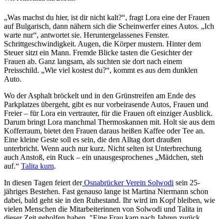
„Was machst du hier, ist dir nicht kalt?“, fragt Lora eine der Frauen
auf Bulgarisch, dann nähern sich die Scheinwerfer eines Autos. „Ich
warte nur“, antwortet sie. Heruntergelassenes Fenster.
Schrittgeschwindigkeit. Augen, die Körper mustern. Hinter dem
Steuer sitzt ein Mann. Fremde Blicke tasten die Gesichter der
Frauen ab. Ganz langsam, als suchten sie dort nach einem
Preisschild. „Wie viel kostest du?“, kommt es aus dem dunklen
Auto.
Wo der Asphalt bröckelt und in den Grünstreifen am Ende des
Parkplatzes übergeht, gibt es nur vorbeirasende Autos, Frauen und
Freier – für Lora ein vertrauter, für die Frauen oft einziger Ausblick.
Darum bringt Lora manchmal Thermoskannen mit. Holt sie aus dem
Kofferraum, bietet den Frauen daraus heißen Kaffee oder Tee an.
Eine kleine Geste soll es sein, die den Alltag dort draußen
unterbricht. Wenn auch nur kurz. Nicht selten ist Unterbrechung
auch Anstoß, ein Ruck – ein unausgesprochenes „Mädchen, steh
auf.“
Talita kum
.
In diesen Tagen feiert der
Osnabrücker Verein Solwodi
sein 25-
jähriges Bestehen. Fast genauso lange ist Martina Niermann schon
dabei, bald geht sie in den Ruhestand. Ihr wird im Kopf bleiben, wie
vielen Menschen die Mitarbeiterinnen von Solwodi und Talita in
dieser Zeit geholfen haben. "Eine Frau kam nach Jahren zurück