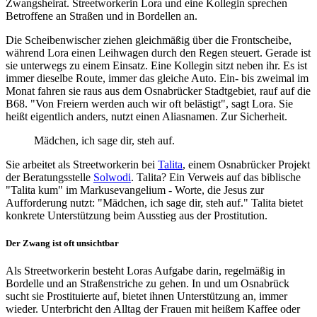
Zwangsheirat. Streetworkerin Lora und eine Kollegin sprechen
Betroffene an Straßen und in Bordellen an.
Die Scheibenwischer ziehen gleichmäßig über die Frontscheibe,
während Lora einen Leihwagen durch den Regen steuert. Gerade ist
sie unterwegs zu einem Einsatz. Eine Kollegin sitzt neben ihr. Es ist
immer dieselbe Route, immer das gleiche Auto. Ein- bis zweimal im
Monat fahren sie raus aus dem Osnabrücker Stadtgebiet, rauf auf die
B68. "Von Freiern werden auch wir oft belästigt", sagt Lora. Sie
heißt eigentlich anders, nutzt einen Aliasnamen. Zur Sicherheit.
Mädchen, ich sage dir, steh auf.
Sie arbeitet als Streetworkerin bei
Talita
, einem Osnabrücker Projekt
der Beratungsstelle
Solwodi
. Talita? Ein Verweis auf das biblische
"Talita kum" im Markusevangelium - Worte, die Jesus zur
Aufforderung nutzt: "Mädchen, ich sage dir, steh auf." Talita bietet
konkrete Unterstützung beim Ausstieg aus der Prostitution.
Der Zwang ist oft unsichtbar
Als Streetworkerin besteht Loras Aufgabe darin, regelmäßig in
Bordelle und an Straßenstriche zu gehen. In und um Osnabrück
sucht sie Prostituierte auf, bietet ihnen Unterstützung an, immer
wieder. Unterbricht den Alltag der Frauen mit heißem Kaffee oder