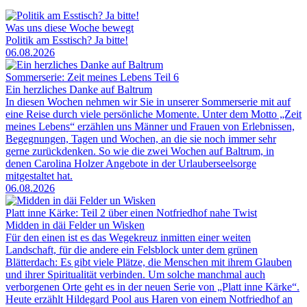
Was uns diese Woche bewegt
Politik am Esstisch? Ja bitte!
06.08.2026
Sommerserie: Zeit meines Lebens Teil 6
Ein herzliches Danke auf Baltrum
In diesen Wochen nehmen wir Sie in unserer Sommerserie mit auf
eine Reise durch viele persönliche Momente. Unter dem Motto „Zeit
meines Lebens“ erzählen uns Männer und Frauen von Erlebnissen,
Begegnungen, Tagen und Wochen, an die sie noch immer sehr
gerne zurückdenken. So wie die zwei Wochen auf Baltrum, in
denen Carolina Holzer Angebote in der Urlauberseelsorge
mitgestaltet hat.
06.08.2026
Platt inne Kärke: Teil 2 über einen Notfriedhof nahe Twist
Midden in däi Felder un Wisken
Für den einen ist es das Wegekreuz inmitten einer weiten
Landschaft, für die andere ein Felsblock unter dem grünen
Blätterdach: Es gibt viele Plätze, die Menschen mit ihrem Glauben
und ihrer Spiritualität verbinden. Um solche manchmal auch
verborgenen Orte geht es in der neuen Serie von „Platt inne Kärke“.
Heute erzählt Hildegard Pool aus Haren von einem Notfriedhof an