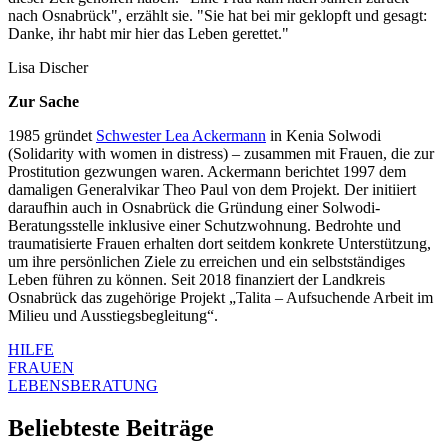
nach Osnabrück", erzählt sie. "Sie hat bei mir geklopft und gesagt:
Danke, ihr habt mir hier das Leben gerettet."
Lisa Discher
Zur Sache
1985 gründet
Schwester Lea Ackermann
in Kenia Solwodi
(Solidarity with women in distress) – zusammen mit Frauen, die zur
Prostitution gezwungen waren. Ackermann berichtet 1997 dem
damaligen Generalvikar Theo Paul von dem Projekt. Der initiiert
daraufhin auch in Osnabrück die Gründung einer Solwodi-
Beratungsstelle inklusive einer Schutzwohnung. Bedrohte und
traumatisierte Frauen erhalten dort seitdem konkrete Unterstützung,
um ihre persönlichen Ziele zu erreichen und ein selbstständiges
Leben führen zu können. Seit 2018 finanziert der Landkreis
Osnabrück das zugehörige Projekt „Talita – Aufsuchende Arbeit im
Milieu und Ausstiegsbegleitung“.
HILFE
FRAUEN
LEBENSBERATUNG
Beliebteste Beiträge