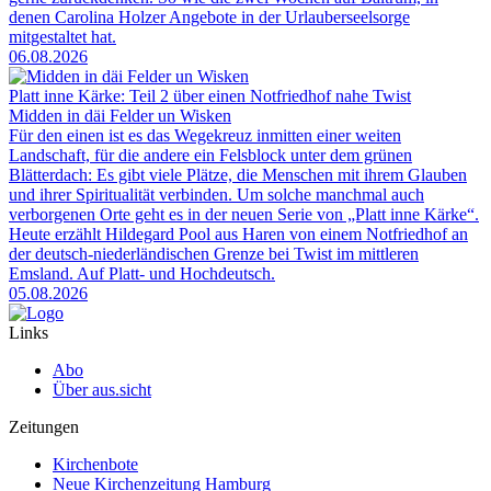
denen Carolina Holzer Angebote in der Urlauberseelsorge
mitgestaltet hat.
06.08.2026
Platt inne Kärke: Teil 2 über einen Notfriedhof nahe Twist
Midden in däi Felder un Wisken
Für den einen ist es das Wegekreuz inmitten einer weiten
Landschaft, für die andere ein Felsblock unter dem grünen
Blätterdach: Es gibt viele Plätze, die Menschen mit ihrem Glauben
und ihrer Spiritualität verbinden. Um solche manchmal auch
verborgenen Orte geht es in der neuen Serie von „Platt inne Kärke“.
Heute erzählt Hildegard Pool aus Haren von einem Notfriedhof an
der deutsch-niederländischen Grenze bei Twist im mittleren
Emsland. Auf Platt- und Hochdeutsch.
05.08.2026
Links
Abo
Über aus.sicht
Zeitungen
Kirchenbote
Neue Kirchenzeitung Hamburg