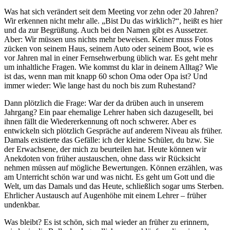
Was hat sich verändert seit dem Meeting vor zehn oder 20 Jahren?
Wir erkennen nicht mehr alle. „Bist Du das wirklich?“, heißt es hier
und da zur Begrüßung. Auch bei den Namen gibt es Aussetzer.
Aber: Wir müssen uns nichts mehr beweisen. Keiner muss Fotos
zücken von seinem Haus, seinem Auto oder seinem Boot, wie es
vor Jahren mal in einer Fernsehwerbung üblich war. Es geht mehr
um inhaltliche Fragen. Wie kommst du klar in deinem Alltag? Wie
ist das, wenn man mit knapp 60 schon Oma oder Opa ist? Und
immer wieder: Wie lange hast du noch bis zum Ruhestand?
Dann plötzlich die Frage: War der da drüben auch in unserem
Jahrgang? Ein paar ehemalige Lehrer haben sich dazugesellt, bei
ihnen fällt die Wiedererkennung oft noch schwerer. Aber es
entwickeln sich plötzlich Gespräche auf anderem Niveau als früher.
Damals existierte das Gefälle: ich der kleine Schüler, du bzw. Sie
der Erwachsene, der mich zu beurteilen hat. Heute können wir
Anekdoten von früher austauschen, ohne dass wir Rücksicht
nehmen müssen auf mögliche Bewertungen. Können erzählen, was
am Unterricht schön war und was nicht. Es geht um Gott und die
Welt, um das Damals und das Heute, schließlich sogar ums Sterben.
Ehrlicher Austausch auf Augenhöhe mit einem Lehrer – früher
undenkbar.
Was bleibt?
Es ist schön, sich mal wieder an früher zu erinnern,