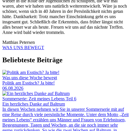
wieder in die Rolle der Jugendlichen zu schlüpfen, die wir mal
waren, aber wir haben uns natürlich weiterentwickelt. Wäre ja noch
schöner, wenn sich in 40 Jahren in der Persönlichkeit nichts getan
hätte. Dankbarkeit: Trotz mancher Einschränkung geht es uns
insgesamt gut. Schließlich die Erkenntnis, dass früher längst nicht
alles besser war als heute. Freuen wir uns auf das nächste Treffen.
Anne wird bald wieder trommeln.
Matthias Petersen
WAS UNS BEWEGT
Beliebteste Beiträge
Was uns diese Woche bewegt
Politik am Esstisch? Ja bitte!
06.08.2026
Sommerserie: Zeit meines Lebens Teil 6
Ein herzliches Danke auf Baltrum
In diesen Wochen nehmen wir Sie in unserer Sommerserie mit auf
eine Reise durch viele persönliche Momente. Unter dem Motto „Zeit
meines Lebens“ erzählen uns Männer und Frauen von Erlebnissen,
Begegnungen, Tagen und Wochen, an die sie noch immer sehr
gerne zurückdenken. So wie die zwei Wochen auf Baltrum, in