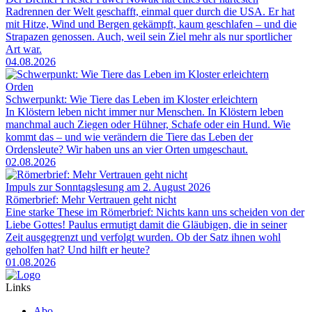
Radrennen der Welt geschafft, einmal quer durch die USA. Er hat
mit Hitze, Wind und Bergen gekämpft, kaum geschlafen – und die
Strapazen genossen. Auch, weil sein Ziel mehr als nur sportlicher
Art war.
04.08.2026
Orden
Schwerpunkt: Wie Tiere das Leben im Kloster erleichtern
In Klöstern leben nicht immer nur Menschen. In Klöstern leben
manchmal auch Ziegen oder Hühner, Schafe oder ein Hund. Wie
kommt das – und wie verändern die Tiere das Leben der
Ordensleute? Wir haben uns an vier Orten umgeschaut.
02.08.2026
Impuls zur Sonntagslesung am 2. August 2026
Römerbrief: Mehr Vertrauen geht nicht
Eine starke These im Römerbrief: Nichts kann uns scheiden von der
Liebe Gottes! Paulus ermutigt damit die Gläubigen, die in seiner
Zeit ausgegrenzt und verfolgt wurden. Ob der Satz ihnen wohl
geholfen hat? Und hilft er heute?
01.08.2026
Links
Abo