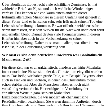
Über Bonifatius gibt es recht viele schriftliche Zeugnisse. Er hat
zahlreiche Briefe an Päpste und auch weltliche Würdenträger
verfasst. Das kennen wir von kaum einem anderen dieser
frühmittelalterlichen Missionare in diesem Umfang und generell in
dieser Form. Und er hat schon sehr, sehr früh nach seinem Tod eine
Lebensbeschreibung bekommen. Er war offenbar zeitlebens sehr
daran interessiert, dass sein Wirken für die Nachwelt überliefert wird
und erhalten bleibt. Darauf deuten viele Formulierungen in diesen
Briefen hin, aber auch in der Vorbemerkung zu seiner
Lebensbeschreibung. Daher muss man in allem, was über ihn zu
lesen ist, in der Beurteilung vorsichtig sein.
Wie lässt er sich denn beurteilen? Inwiefern war Bonifatius ein
Mann seiner Zeit?
Für diese Zeit war er charakteristisch, insofern das frühe Mittelalter
immer noch eine Phase ist, in der das Christentum eingeübt werden
muss. Das heißt, wir haben große Teile, zum Beispiel Bayerns, aber
auch in Franken und Sachsen, in denen das Christentum formal
schon etabliert ist. Aber die Menschen haben es noch nicht
vollständig verinnerlicht. Hier erfolgte die Vermittlung der
christlichen Werte in ganz starkem Maße über
Einzelpersönlichkeiten, die wir modern als charismatische
Persönlichkeiten bezeichnen. Sie waren durch ihr Auftreten, durch
ihre Sprachgewalt, vor allem auch durch ihre innere Überzeugung in