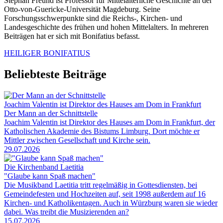
Stephan Freund ist Professor für Mittelalterliche Geschichte an der
Otto-von-Guericke-Universität Magdeburg. Seine
Forschungsschwerpunkte sind die Reichs-, Kirchen- und
Landesgeschichte des frühen und hohen Mittelalters. In mehreren
Beiträgen hat er sich mit Bonifatius befasst.
HEILIGER BONIFATIUS
Beliebteste Beiträge
Joachim Valentin ist Direktor des Hauses am Dom in Frankfurt
Der Mann an der Schnittstelle
Joachim Valentin ist Direktor des Hauses am Dom in Frankfurt, der
Katholischen Akademie des Bistums Limburg. Dort möchte er
Mittler zwischen Gesellschaft und Kirche sein.
29.07.2026
Die Kirchenband Laetitia
"Glaube kann Spaß machen"
Die Musikband Laetitia tritt regelmäßig in Gottesdiensten, bei
Gemeindefesten und Hochzeiten auf, seit 1998 außerdem auf 16
Kirchen- und Katholikentagen. Auch in Würzburg waren sie wieder
dabei. Was treibt die Musizierenden an?
15.07.2026