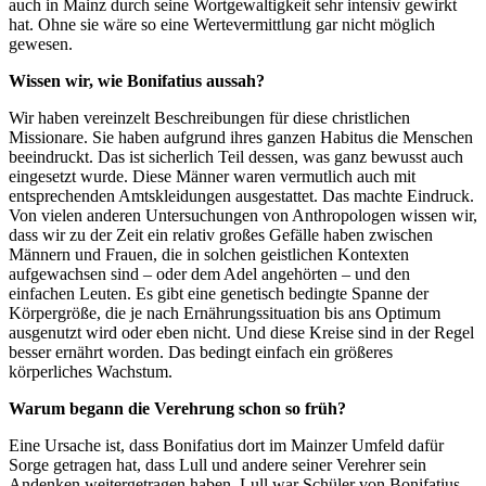
auch in Mainz durch seine Wortgewaltigkeit sehr intensiv gewirkt
hat. Ohne sie wäre so eine Wertevermittlung gar nicht möglich
gewesen.
Wissen wir, wie Bonifatius aussah?
Wir haben vereinzelt Beschreibungen für diese christlichen
Missionare. Sie haben aufgrund ihres ganzen Habitus die Menschen
beeindruckt. Das ist sicherlich Teil dessen, was ganz bewusst auch
eingesetzt wurde. Diese Männer waren vermutlich auch mit
entsprechenden Amtskleidungen ausgestattet. Das machte Eindruck.
Von vielen anderen Untersuchungen von Anthropologen wissen wir,
dass wir zu der Zeit ein relativ großes Gefälle haben zwischen
Männern und Frauen, die in solchen geistlichen Kontexten
aufgewachsen sind – oder dem Adel angehörten – und den
einfachen Leuten. Es gibt eine genetisch bedingte Spanne der
Körpergröße, die je nach Ernährungssituation bis ans Optimum
ausgenutzt wird oder eben nicht. Und diese Kreise sind in der Regel
besser ernährt worden. Das bedingt einfach ein größeres
körperliches Wachstum.
Warum begann die Verehrung schon so früh?
Eine Ursache ist, dass Bonifatius dort im Mainzer Umfeld dafür
Sorge getragen hat, dass Lull und andere seiner Verehrer sein
Andenken weitergetragen haben. Lull war Schüler von Bonifatius