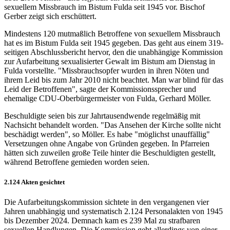
sexuellem Missbrauch im Bistum Fulda seit 1945 vor. Bischof
Gerber zeigt sich erschüttert.
Mindestens 120 mutmaßlich Betroffene von sexuellem Missbrauch
hat es im Bistum Fulda seit 1945 gegeben. Das geht aus einem 319-
seitigen Abschlussbericht hervor, den die unabhängige Kommission
zur Aufarbeitung sexualisierter Gewalt im Bistum am Dienstag in
Fulda vorstellte. "Missbrauchsopfer wurden in ihren Nöten und
ihrem Leid bis zum Jahr 2010 nicht beachtet. Man war blind für das
Leid der Betroffenen", sagte der Kommissionssprecher und
ehemalige CDU-Oberbürgermeister von Fulda, Gerhard Möller.
Beschuldigte seien bis zur Jahrtausendwende regelmäßig mit
Nachsicht behandelt worden. "Das Ansehen der Kirche sollte nicht
beschädigt werden", so Möller. Es habe "möglichst unauffällig"
Versetzungen ohne Angabe von Gründen gegeben. In Pfarreien
hätten sich zuweilen große Teile hinter die Beschuldigten gestellt,
während Betroffene gemieden worden seien.
2.124 Akten gesichtet
Die Aufarbeitungskommission sichtete in den vergangenen vier
Jahren unabhängig und systematisch 2.124 Personalakten von 1945
bis Dezember 2024. Demnach kam es 239 Mal zu strafbaren
sexuellen Handlungen. Die Kommission geht allerdings von einer