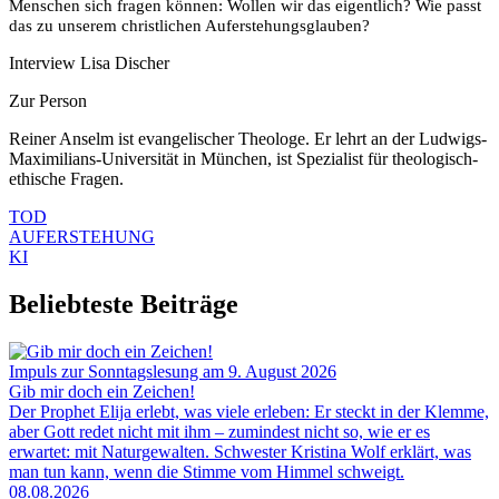
Menschen sich fragen können: Wollen wir das eigentlich? Wie passt
das zu unserem christlichen Auferstehungsglauben?
Interview Lisa Discher
Zur Person
Reiner Anselm ist evangelischer Theologe. Er lehrt an der Ludwigs-
Maximilians-Universität in München, ist Spezialist für theologisch-
ethische Fragen.
TOD
AUFERSTEHUNG
KI
Beliebteste Beiträge
Impuls zur Sonntagslesung am 9. August 2026
Gib mir doch ein Zeichen!
Der Prophet Elija erlebt, was viele erleben: Er steckt in der Klemme,
aber Gott redet nicht mit ihm – zumindest nicht so, wie er es
erwartet: mit Naturgewalten. Schwester Kristina Wolf erklärt, was
man tun kann, wenn die Stimme vom Himmel schweigt.
08.08.2026