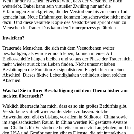
Weil nur der Anschein erweckt wird, dass der Verstorbene noch
weiterlebt. Dabei kann sein virtueller Zwilling nur auf die
Erfahrungen zurückgreifen, die der Verstorbene bis zu seinem Tod
gemacht hat. Neue Erfahrungen kommen logischerweise nicht mehr
dazu. Und diese veraltete Kopie des Verstorbenen spricht dann zu
Menschen in Trauer. Das kann den Trauerprozess gefährden.
Inwiefern?
Trauernde Menschen, die sich mit dem Verstorbenen weiter
beschäftigen, als würde er noch leben, können in einer Art
Endlosschleife hängen bleiben und so aus der Phase der Trauer nicht
mehr wieder zurück ins Leben finden. Nicht umsonst haben
Bestattungen die Funktion zu signalisieren: Es geht hier um einen
Abschied. Dieses fiktive Lebendighalten verhindert einen solchen
Abschied.
Was hat Sie in Ihrer Beschäftigung mit dem Thema bisher am
meisten überrascht?
Wirklich überrascht hat mich, dass es so ein großes Bedürfnis gibt,
Verstorbene virtuell wiederauferstehen zu lassen. Solche
Anwendungen gibt es bislang vor allem in Südkorea, China sowie
im angelsächsischen Raum. In China werden KI-gestützte Avatare
und Chatbots für Verstorbene bereits kommerziell angeboten, und in
den USA und Großbritannien gibt es Dienste, die mit interaktiven