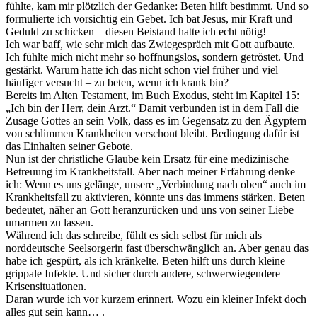
fühlte, kam mir plötzlich der Gedanke: Beten hilft bestimmt. Und so
formulierte ich vorsichtig ein Gebet. Ich bat Jesus, mir Kraft und
Geduld zu schicken – diesen Beistand hatte ich echt nötig!
Ich war baff, wie sehr mich das Zwiegespräch mit Gott aufbaute.
Ich fühlte mich nicht mehr so hoffnungslos, sondern getröstet. Und
gestärkt. Warum hatte ich das nicht schon viel früher und viel
häufiger versucht – zu beten, wenn ich krank bin?
Bereits im Alten Testament, im Buch Exodus, steht im Kapitel 15:
„Ich bin der Herr, dein Arzt.“ Damit verbunden ist in dem Fall die
Zusage Gottes an sein Volk, dass es im Gegensatz zu den Ägyptern
von schlimmen Krankheiten verschont bleibt. Bedingung dafür ist
das Einhalten seiner Gebote.
Nun ist der christliche Glaube kein Ersatz für eine medizinische
Betreuung im Krankheitsfall. Aber nach meiner Erfahrung denke
ich: Wenn es uns gelänge, unsere „Verbindung nach oben“ auch im
Krankheitsfall zu aktivieren, könnte uns das immens stärken. Beten
bedeutet, näher an Gott heranzurücken und uns von seiner Liebe
umarmen zu lassen.
Während ich das schreibe, fühlt es sich selbst für mich als
norddeutsche Seelsorgerin fast überschwänglich an. Aber genau das
habe ich gespürt, als ich kränkelte. Beten hilft uns durch kleine
grippale Infekte. Und sicher durch andere, schwerwiegendere
Krisensituationen.
Daran wurde ich vor kurzem erinnert. Wozu ein kleiner Infekt doch
alles gut sein kann… .