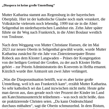
„Diaspora ist keine große Umstellung“
Mutter Katharina stammt aus Regensburg in der bayerischen
Oberpfalz. Hier ist der katholische Glaube noch stark verankert, die
Volkskirche vielerorts noch lebendig. 1999 trat sie in die Abtei
Seligenthal im niederbayerischen Landshut ein. Zehn Jahre später
führte sie ihr Weg nach Frankreich, in die Abtei Boulaur westlich
von Toulouse.
Nach dem Weggang von Mutter Christiane Hansen, die im Mai
2023 zur neuen Oberin in Seligenthal gewählt wurde, wurde Mutter
Katharina zunächst für ein Jahr von Zisterzienserpater Bruno
Robeck aus dem Kloster Langwaden – Präses der Kongregation
von der heiligen Gertrud der Großen, zu der auch Kloster Helfta
gehört – zur Priorin Administratorin des Konvents in Helfta ernannt.
Kürzlich wurde ihre Amtszeit um zwei Jahre verlängert.
„Was die Diasporasituation betrifft, war es aber keine große
Umstellung, weil ich aus Frankreich kam“, erzählt Mutter Katharina.
So sehr katholisch sei das Land inzwischen nicht mehr. Heute gehe
man davon aus, dass gerade noch vier Prozent der Kinder im Land
am Katechismusunterricht teilnehmen – was noch nicht heiße, dass
sie praktizierende Christen seien. „Da kann Ostdeutschland
durchaus mithalten“, sagt die Oberin schmunzelnd. In dem Bistum,