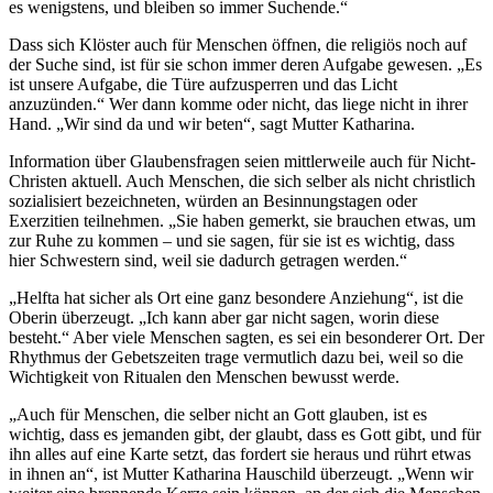
es wenigstens, und bleiben so immer Suchende.“
Dass sich Klöster auch für Menschen öffnen, die religiös noch auf
der Suche sind, ist für sie schon immer deren Aufgabe gewesen. „Es
ist unsere Aufgabe, die Türe aufzusperren und das Licht
anzuzünden.“ Wer dann komme oder nicht, das liege nicht in ihrer
Hand. „Wir sind da und wir beten“, sagt Mutter Katharina.
Information über Glaubensfragen seien mittlerweile auch für Nicht-
Christen aktuell. Auch Menschen, die sich selber als nicht christlich
sozialisiert bezeichneten, würden an Besinnungstagen oder
Exerzitien teilnehmen. „Sie haben gemerkt, sie brauchen etwas, um
zur Ruhe zu kommen – und sie sagen, für sie ist es wichtig, dass
hier Schwestern sind, weil sie dadurch getragen werden.“
„Helfta hat sicher als Ort eine ganz besondere Anziehung“, ist die
Oberin überzeugt. „Ich kann aber gar nicht sagen, worin diese
besteht.“ Aber viele Menschen sagten, es sei ein besonderer Ort. Der
Rhythmus der Gebetszeiten trage vermutlich dazu bei, weil so die
Wichtigkeit von Ritualen den Menschen bewusst werde.
„Auch für Menschen, die selber nicht an Gott glauben, ist es
wichtig, dass es jemanden gibt, der glaubt, dass es Gott gibt, und für
ihn alles auf eine Karte setzt, das fordert sie heraus und rührt etwas
in ihnen an“, ist Mutter Katharina Hauschild überzeugt. „Wenn wir