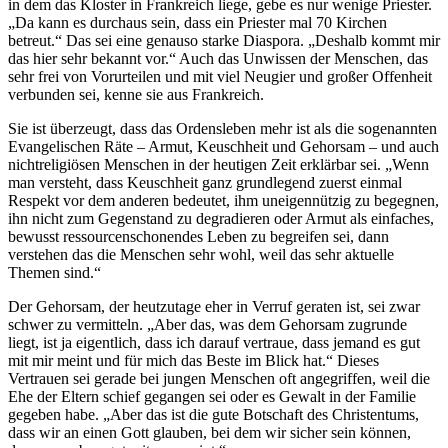
in dem das Kloster in Frankreich liege, gebe es nur wenige Priester.
„Da kann es durchaus sein, dass ein Priester mal 70 Kirchen
betreut.“ Das sei eine genauso starke Diaspora. „Deshalb kommt mir
das hier sehr bekannt vor.“ Auch das Unwissen der Menschen, das
sehr frei von Vorurteilen und mit viel Neugier und großer Offenheit
verbunden sei, kenne sie aus Frankreich.
Sie ist überzeugt, dass das Ordensleben mehr ist als die sogenannten
Evangelischen Räte – Armut, Keuschheit und Gehorsam – und auch
nichtreligiösen Menschen in der heutigen Zeit erklärbar sei. „Wenn
man versteht, dass Keuschheit ganz grundlegend zuerst einmal
Respekt vor dem anderen bedeutet, ihm uneigennützig zu begegnen,
ihn nicht zum Gegenstand zu degradieren oder Armut als einfaches,
bewusst ressourcenschonendes Leben zu begreifen sei, dann
verstehen das die Menschen sehr wohl, weil das sehr aktuelle
Themen sind.“
Der Gehorsam, der heutzutage eher in Verruf geraten ist, sei zwar
schwer zu vermitteln. „Aber das, was dem Gehorsam zugrunde
liegt, ist ja eigentlich, dass ich darauf vertraue, dass jemand es gut
mit mir meint und für mich das Beste im Blick hat.“ Dieses
Vertrauen sei gerade bei jungen Menschen oft angegriffen, weil die
Ehe der Eltern schief gegangen sei oder es Gewalt in der Familie
gegeben habe. „Aber das ist die gute Botschaft des Christentums,
dass wir an einen Gott glauben, bei dem wir sicher sein können,