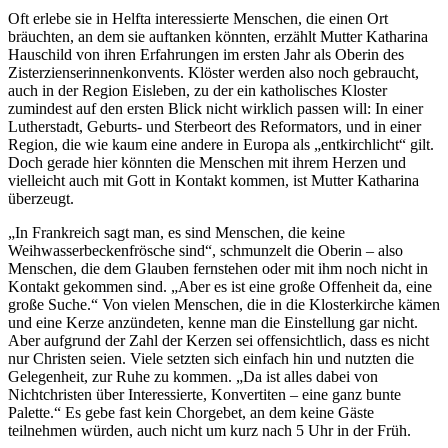
Oft erlebe sie in Helfta interessierte Menschen, die einen Ort
bräuchten, an dem sie auftanken könnten, erzählt Mutter Katharina
Hauschild von ihren Erfahrungen im ersten Jahr als Oberin des
Zisterzienserinnenkonvents. Klöster werden also noch gebraucht,
auch in der Region Eisleben, zu der ein katholisches Kloster
zumindest auf den ersten Blick nicht wirklich passen will: In einer
Lutherstadt, Geburts- und Sterbeort des Reformators, und in einer
Region, die wie kaum eine andere in Europa als „entkirchlicht“ gilt.
Doch gerade hier könnten die Menschen mit ihrem Herzen und
vielleicht auch mit Gott in Kontakt kommen, ist Mutter Katharina
überzeugt.
„In Frankreich sagt man, es sind Menschen, die keine
Weihwasserbeckenfrösche sind“, schmunzelt die Oberin – also
Menschen, die dem Glauben fernstehen oder mit ihm noch nicht in
Kontakt gekommen sind. „Aber es ist eine große Offenheit da, eine
große Suche.“ Von vielen Menschen, die in die Klosterkirche kämen
und eine Kerze anzündeten, kenne man die Einstellung gar nicht.
Aber aufgrund der Zahl der Kerzen sei offensichtlich, dass es nicht
nur Christen seien. Viele setzten sich einfach hin und nutzten die
Gelegenheit, zur Ruhe zu kommen. „Da ist alles dabei von
Nichtchristen über Interessierte, Konvertiten – eine ganz bunte
Palette.“ Es gebe fast kein Chorgebet, an dem keine Gäste
teilnehmen würden, auch nicht um kurz nach 5 Uhr in der Früh.