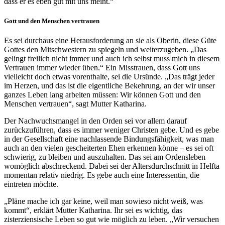
dass er es eben gut mit uns meint.“
Gott und den Menschen vertrauen
Es sei durchaus eine Herausforderung an sie als Oberin, diese Güte
Gottes den Mitschwestern zu spiegeln und weiterzugeben. „Das
gelingt freilich nicht immer und auch ich selbst muss mich in diesem
Vertrauen immer wieder üben.“ Ein Misstrauen, dass Gott uns
vielleicht doch etwas vorenthalte, sei die Ursünde. „Das trägt jeder
im Herzen, und das ist die eigentliche Bekehrung, an der wir unser
ganzes Leben lang arbeiten müssen: Wir können Gott und den
Menschen vertrauen“, sagt Mutter Katharina.
Der Nachwuchsmangel in den Orden sei vor allem darauf
zurückzuführen, dass es immer weniger Christen gebe. Und es gebe
in der Gesellschaft eine nachlassende Bindungsfähigkeit, was man
auch an den vielen gescheiterten Ehen erkennen könne – es sei oft
schwierig, zu bleiben und auszuhalten. Das sei am Ordensleben
womöglich abschreckend. Dabei sei der Altersdurchschnitt in Helfta
momentan relativ niedrig. Es gebe auch eine Interessentin, die
eintreten möchte.
„Pläne mache ich gar keine, weil man sowieso nicht weiß, was
kommt“, erklärt Mutter Katharina. Ihr sei es wichtig, das
zisterziensische Leben so gut wie möglich zu leben. „Wir versuchen