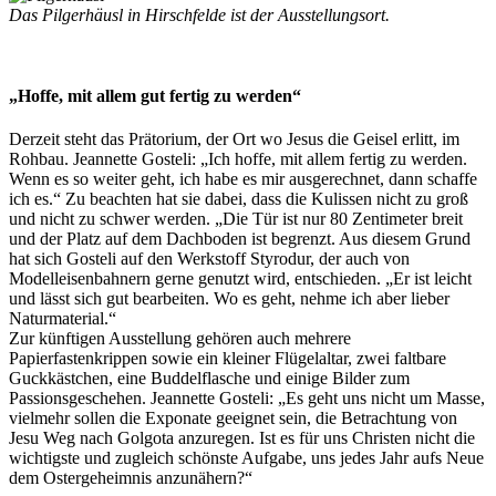
Das Pilgerhäusl in Hirschfelde ist der Ausstellungsort.
„Hoffe, mit allem gut fertig zu werden“
Derzeit steht das Prätorium, der Ort wo Jesus die Geisel erlitt, im
Rohbau. Jeannette Gosteli: „Ich hoffe, mit allem fertig zu werden.
Wenn es so weiter geht, ich habe es mir ausgerechnet, dann schaffe
ich es.“ Zu beachten hat sie dabei, dass die Kulissen nicht zu groß
und nicht zu schwer werden. „Die Tür ist nur 80 Zentimeter breit
und der Platz auf dem Dachboden ist begrenzt. Aus diesem Grund
hat sich Gosteli auf den Werkstoff Styrodur, der auch von
Modelleisenbahnern gerne genutzt wird, entschieden. „Er ist leicht
und lässt sich gut bearbeiten. Wo es geht, nehme ich aber lieber
Naturmaterial.“
Zur künftigen Ausstellung gehören auch mehrere
Papierfastenkrippen sowie ein kleiner Flügelaltar, zwei faltbare
Guckkästchen, eine Buddelflasche und einige Bilder zum
Passionsgeschehen. Jeannette Gosteli: „Es geht uns nicht um Masse,
vielmehr sollen die Exponate geeignet sein, die Betrachtung von
Jesu Weg nach Golgota anzuregen. Ist es für uns Christen nicht die
wichtigste und zugleich schönste Aufgabe, uns jedes Jahr aufs Neue
dem Ostergeheimnis anzunähern?“