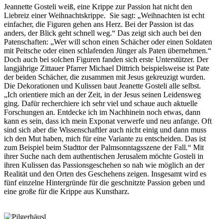
Jeannette Gosteli weiß, eine Krippe zur Passion hat nicht den
Liebreiz einer Weihnachtskrippe. Sie sagt: „Weihnachten ist echt
einfacher, die Figuren gehen ans Herz. Bei der Passion ist das
anders, der Blick geht schnell weg.“ Das zeigt sich auch bei den
Patenschaften: „Wer will schon einen Schächer oder einen Soldaten
mit Peitsche oder einen schlafenden Jünger als Paten übernehmen.“
Doch auch bei solchen Figuren fanden sich erste Unterstützer. Der
langjährige Zittauer Pfarrer Michael Dittrich beispielsweise ist Pate
der beiden Schächer, die zusammen mit Jesus gekreuzigt wurden.
Die Dekorationen und Kulissen baut Jeanette Gosteli alle selbst.
„Ich orientiere mich an der Zeit, in der Jesus seinen Leidensweg
ging. Dafür recherchiere ich sehr viel und schaue auch aktuelle
Forschungen an. Entdecke ich im Nachhinein noch etwas, dann
kann es sein, dass ich mein Exponat verwerfe und neu anfange. Oft
sind sich aber die Wissenschaftler auch nicht einig und dann muss
ich den Mut haben, mich für eine Variante zu entscheiden. Das ist
zum Beispiel beim Stadttor der Palmsonntagsszene der Fall.“ Mit
ihrer Suche nach dem authentischen Jerusalem möchte Gosteli in
ihren Kulissen das Passionsgeschehen so nah wie möglich an der
Realität und den Orten des Geschehens zeigen. Insgesamt wird es
fünf einzelne Hintergründe für die geschnitzte Passion geben und
eine große für die Krippe aus Kunstharz.