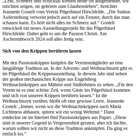
„Leid, Schmerz und Schicksal werden heute oft ausgeblendet, wir
möchten zeigen, sie gehören zum Glaubensleben“, berichtet
Jeannette Gosteli vom Verein Pilgerhäusl Hirschfelde. „Die Station
Auferstehung verweist jedoch auch auf ein Fenster, durch das man
schauen kann. Es hört nicht alles im Schmerz auf.“ Gosteli
entwickelt ein neues Ausstellungprojekt für das Pilgerhäusl
Hirschfelde. Dabei geht es um die Passion Christi. Am
Aschermittwoch 2024 soll alles fertig sein.
Sich von den Krippen berühren lassen
Mit den Passionskrippen knüpfen die Vereinsmitglieder an eine
langjährige Tradition an. In der Advents- und Weihnachtszeit gibt es
im Pilgerhäusl die Krippenausstellung. In diesem Jahr sind neben
der großen mechanischen Krippe aus Engelsberg
Weihnachtskrippen aus Mähren und Südböhmen zu sehen. „Für den
Verein ist es eine schöne Zeit, wenn Gäste ins Pilgerhäusl kommen
und sich von unseren Krippen berühren lassen.“ Ist die
Weihnachtszeit vorüber, bleibt oft eine gewisse Leere. Jeannette
Gosteli: „Immer, wenn wir die Weihnachtskrippen nach Mariä
Lichtmess abbauen, spüren wir ein wenig Wehmut.“ Dann
entdeckte sie im Internet fünf Passionskrippen aus Papier. „Diese
sind in unserer Gegend in Vergessenheit geraten, aber ich dachte,
warum sollten wir nicht an diese Tradition anknüpfen. Da ging es
einfach los.“