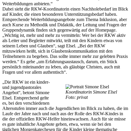
Weiterbildungen anbieten.“
Dabei sieht die RKW-Koordinatorin einen Nachholebedarf im Blick
auf Kinder, die einen besonderen Unterstützungsbedarf haben.
Entsprechende Weiterbildungsangebote zum Thema Inklusion, aber
auch Kurse zu Methodik und Didaktik, der Leitung und Fragen der
Gruppendynamik finden sich gegenwärtig auf der Homepage.
„Wichtig ist, mehr und mehr zu vermitteln: Wer bei der RKW aktiv
als Leiter und Begleiter mitwirkt, teilt mit den Kindern etwas von
seinem Leben und Glauben“, sagt Elsel. „Bei der RKW
mitzuwirken heißt, sich in Glaubenskommunikation mit den
Teilnehmern zu begeben. Das sollte immer mehr zur gelebten Praxis
werden.“ Es gehe „um Erfahrungsaustausch, darum, ein Stück
persönlich miteinander zu leben, als gläubige Christen, auch mit
Fragen und vor allem authentisch“.
„Die RKW ist ein kinder-
und jugendpastorales
Koordinatorin Simone Elsel
Angebot“, betont Simone
Foto: privat
Elsel. Entsprechend gelte
es, bei den verschiedenen
Altersstufen immer auch die Jugendlichen im Blick zu haben, die im
Laufe der Jahre nach und nach aus der Rolle des RKW-Kindes in
die der offiziellen RKW-Helfer hineinwachsen. Auch für sie müsse
es gute inhaltliche Angebote geben, etwa, wenn sie bei den
täglichen Morgenkatechesen für die Kinder kleine thematische