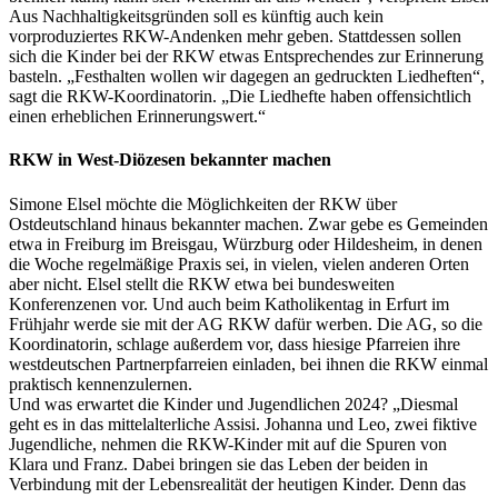
Aus Nachhaltigkeitsgründen soll es künftig auch kein
vorproduziertes RKW-Andenken mehr geben. Stattdessen sollen
sich die Kinder bei der RKW etwas Entsprechendes zur Erinnerung
basteln. „Festhalten wollen wir dagegen an gedruckten Liedheften“,
sagt die RKW-Koordinatorin. „Die Liedhefte haben offensichtlich
einen erheblichen Erinnerungswert.“
RKW in West-Diözesen bekannter machen
Simone Elsel möchte die Möglichkeiten der RKW über
Ostdeutschland hinaus bekannter machen. Zwar gebe es Gemeinden
etwa in Freiburg im Breisgau, Würzburg oder Hildesheim, in denen
die Woche regelmäßige Praxis sei, in vielen, vielen anderen Orten
aber nicht. Elsel stellt die RKW etwa bei bundesweiten
Konferenzenen vor. Und auch beim Katholikentag in Erfurt im
Frühjahr werde sie mit der AG RKW dafür werben. Die AG, so die
Koordinatorin, schlage außerdem vor, dass hiesige Pfarreien ihre
westdeutschen Partnerpfarreien einladen, bei ihnen die RKW einmal
praktisch kennenzulernen.
Und was erwartet die Kinder und Jugendlichen 2024? „Diesmal
geht es in das mittelalterliche Assisi. Johanna und Leo, zwei fiktive
Jugendliche, nehmen die RKW-Kinder mit auf die Spuren von
Klara und Franz. Dabei bringen sie das Leben der beiden in
Verbindung mit der Lebensrealität der heutigen Kinder. Denn das