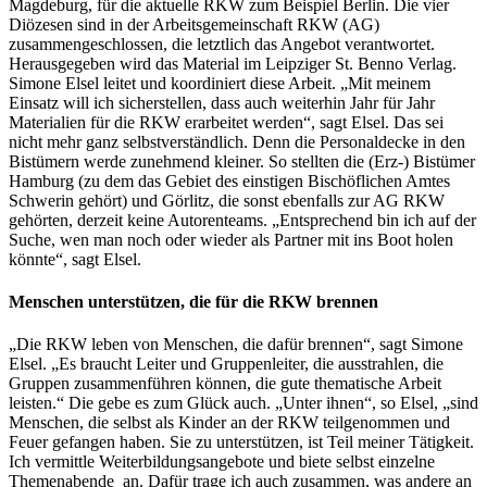
Magdeburg, für die aktuelle RKW zum Beispiel Berlin. Die vier
Diözesen sind in der Arbeitsgemeinschaft RKW (AG)
zusammengeschlossen, die letztlich das Angebot verantwortet.
Herausgegeben wird das Material im Leipziger St. Benno Verlag.
Simone Elsel leitet und koordiniert diese Arbeit. „Mit meinem
Einsatz will ich sicherstellen, dass auch weiterhin Jahr für Jahr
Materialien für die RKW erarbeitet werden“, sagt Elsel. Das sei
nicht mehr ganz selbstverständlich. Denn die Personaldecke in den
Bistümern werde zunehmend kleiner. So stellten die (Erz-) Bistümer
Hamburg (zu dem das Gebiet des einstigen Bischöflichen Amtes
Schwerin gehört) und Görlitz, die sonst ebenfalls zur AG RKW
gehörten, derzeit keine Autorenteams. „Entsprechend bin ich auf der
Suche, wen man noch oder wieder als Partner mit ins Boot holen
könnte“, sagt Elsel.
Menschen unterstützen, die für die RKW brennen
„Die RKW leben von Menschen, die dafür brennen“, sagt Simone
Elsel. „Es braucht Leiter und Gruppenleiter, die ausstrahlen, die
Gruppen zusammenführen können, die gute thematische Arbeit
leisten.“ Die gebe es zum Glück auch. „Unter ihnen“, so Elsel, „sind
Menschen, die selbst als Kinder an der RKW teilgenommen und
Feuer gefangen haben. Sie zu unterstützen, ist Teil meiner Tätigkeit.
Ich vermittle Weiterbildungsangebote und biete selbst einzelne
Themenabende an. Dafür trage ich auch zusammen, was andere an