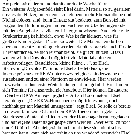
Anspiele präsentieren und damit durch die Woche führen.
Ein weiteres Aufgabenfeld sieht Elsel darin, Material so zu gestalten,
dass es die Nutzer, unter denen zunehmend mehr Ehrenamtliche und
Nichttheologen sind, beim Einsatz gut begleitet: zum Beispiel mit
prägnanten Hinführungen und einleuchtenden Überleitungen oder
mit dem Angebot zusätzlichen Hintergrundwissens. Auch eine gute
Strukturierung ist hilfreich, etwa: Was ist für kleinere, was für
größere Kinder gedacht? Und so weiter. Die Materialien dürften
aber auch nicht zu umfänglich werden, damit es, gerade auch für die
Ehrenamtlichen, zeitlich leistbar bleibt, sie gut zu nutzen. „Dazu
wollen wir im Download möglichst viel Material anbieten:
Arbeitsvorlagen, Bastelideen, kleine Filme …“, so Elsel.
Stichwort „Download“: Simone Elsel arbeitet daran, die
Internetpräsenz der RKW unter www.religioesekinderwoche.de
auszubauen und zu einer Plattform zu entwickeln. Hier werden
inzwischen online erste Weiterbildungen durchgeführt. Hier finden
sich Termine für entsprechende Angebote. Hier können Engagierte
in Sachen RKW Anliegen jeglicher Art an Koordinatorin Elsel
herantragen. „Die RKW-Homepage ermöglicht es auch, noch
nachhaltiger mit Material umzugehen“, sagt Elsel. So solle es bereits
in diesem Jahr keine CD mit den RKW-Liedern mehr geben.
Stattdessen könnten die Lieder von der Homepage heruntergeladen
und auf eigene Datenträger gespeichert werden. „Wer wirklich noch
eine CD für ein Abspielgerät braucht und diese sich nicht selbst
brennen kann, kann sich weiterhin an uns wenden“, verspricht Elsel.