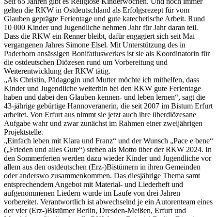
Seit 65 Jahren gibt es Religiöse Kinderwochen. Und noch immer
gelten die RKW in Ostdeutschland als Erfolgsrezept für vom
Glauben geprägte Ferientage und gute katechetische Arbeit. Rund
10 000 Kinder und Jugendliche nehmen Jahr für Jahr daran teil.
Dass die RKW ein Renner bleibt, dafür engagiert sich seit Mai
vergangenen Jahres Simone Elsel. Mit Unterstützung des in
Paderborn ansässigen Bonifatiuswerkes ist sie als Koordinatorin für
die ostdeutschen Diözesen rund um Vorbereitung und
Weiterentwicklung der RKW tätig.
„Als Christin, Pädagogin und Mutter möchte ich mithelfen, dass
Kinder und Jugendliche weiterhin bei den RKW gute Ferientage
haben und dabei den Glauben kennen- und leben lernen“, sagt die
43-jährige gebürtige Hannoveranerin, die seit 2007 im Bistum Erfurt
arbeitet. Von Erfurt aus nimmt sie jetzt auch ihre überdiözesane
Aufgabe wahr und zwar zunächst im Rahmen einer zweijährigen
Projektstelle.
„Einfach leben mit Klara und Franz“ und der Wunsch „Pace e bene“
(„Frieden und alles Gute“) stehen als Motto über der RKW 2024. In
den Sommerferien werden dazu wieder Kinder und Jugendliche vor
allem aus den ostdeutschen (Erz-)Bistümern in ihren Gemeinden
oder anderswo zusammenkommen. Das diesjährige Thema samt
entsprechendem Angebot mit Material- und Liederheft und
aufgenommenen Liedern wurde im Laufe von drei Jahren
vorbereitet. Verantwortlich ist abwechselnd je ein Autorenteam eines
der vier (Erz-)Bistümer Berlin, Dresden-Meißen, Erfurt und