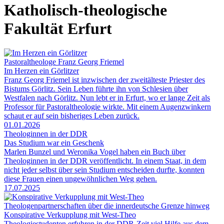
Katholisch-theologische
Fakultät Erfurt
Pastoraltheologe Franz Georg Friemel
Im Herzen ein Görlitzer
Franz Georg Friemel ist inzwischen der zweitälteste Priester des
Bistums Görlitz. Sein Leben führte ihn von Schlesien über
Westfalen nach Görlitz. Nun lebt er in Erfurt, wo er lange Zeit als
Professor für Pastoraltheologie wirkte. Mit einem Augenzwinkern
schaut er auf sein bisheriges Leben zurück.
01.01.2026
Theologinnen in der DDR
Das Studium war ein Geschenk
Marlen Bunzel und Weronika Vogel haben ein Buch über
Theologinnen in der DDR veröffentlicht. In einem Staat, in dem
nicht jeder selbst über sein Studium entscheiden durfte, konnten
diese Frauen einen ungewöhnlichen Weg gehen.
17.07.2025
Theologenpartnerschaften über die innerdeutsche Grenze hinweg
Konspirative Verkupplung mit West-Theo
Theologiestudenten erfuhren in der DDR-Zeit viel Hilfe aus dem