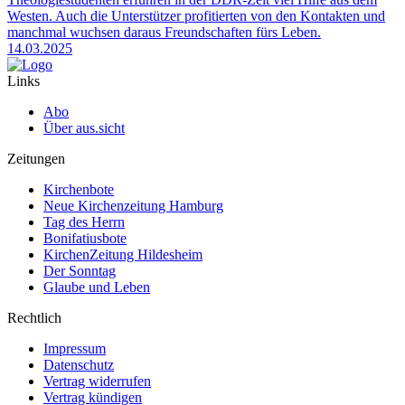
Westen. Auch die Unterstützer profitierten von den Kontakten und
manchmal wuchsen daraus Freundschaften fürs Leben.
14.03.2025
Links
Abo
Über aus.sicht
Zeitungen
Kirchenbote
Neue Kirchenzeitung Hamburg
Tag des Herrn
Bonifatiusbote
KirchenZeitung Hildesheim
Der Sonntag
Glaube und Leben
Rechtlich
Impressum
Datenschutz
Vertrag widerrufen
Vertrag kündigen