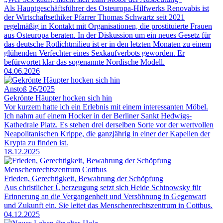
Als Hauptgeschäftsführer des Osteuropa-Hilfwerks Renovabis ist
der Wirtschaftsethiker Pfarrer Thomas Schwartz seit 2021
regelmäßig in Kontakt mit Organisationen, die prostituierte Frauen
aus Osteuropa beraten. In der Diskussion um ein neues Gesetz für
das deutsche Rotlichtmilieu ist er in den letzten Monaten zu einem
glühenden Verfechter eines Sexkaufverbots geworden. Er
befürwortet klar das sogenannte Nordische Modell.
04.06.2026
Anstoß 26/2025
Gekrönte Häupter hocken sich hin
Vor kurzem hatte ich ein Erlebnis mit einem interessanten Möbel.
Ich nahm auf einem Hocker in der Berliner Sankt Hedwigs-
Kathedrale Platz. Es stehen drei derselben Sorte vor der wertvollen
Neapolitanischen Krippe, die ganzjährig in einer der Kapellen der
Krypta zu finden ist.
18.12.2025
Menschenrechtszentrum Cottbus
Frieden, Gerechtigkeit, Bewahrung der Schöpfung
Aus christlicher Überzeugung setzt sich Heide Schinowsky für
Erinnerung an die Vergangenheit und Versöhnung in Gegenwart
und Zukunft ein. Sie leitet das Menschenrechtszentrum in Cottbus.
04.12.2025