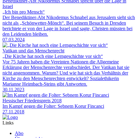
Benediktiner-Abt Nikodemus Schnabel spricht über die Lage in
Israel
„Ich bin pro Mensch“
Der Benediktiner-Abt Nikodemus Schnabel aus Jerusalem sieht sich
nicht als „Schönwetter-Mönch“. Bei seinem Besuch in Dresden
berichtete er von der Lage in Israel und sagte, Christen müssten bei
den Leidenden bleiben.
07.03.2024
Vatikan und das Menschenrecht
„Die Kirche hat noch eine Lerngeschichte vor sich“
Vor 75 Jahren haben die Vereinten Nationen die Allgemeine
Erklärung der Menschenrechte verabschiedet. Der Vatikan hat sie
nicht angenommen. Warum? Und wie hat sich das Verhältnis der
Kirche zu den Menschenrechten entwickelt? Sozialethikerin
Marianne Heimbach-Steins gibt Antworten.
30.11.2023
Hessischer Friedenspreis 2018
Im Kampf gegen die Folter: Sebnem Korur Fincanci
27.11.2018
Links
Abo