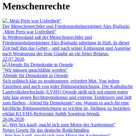
Menschenrechte
Der Menschenrechtler und Friedensnobelpreisträger Ales Bjaljazki
„Mein Preis war Unfreiheit“
In Weißrussland saß der Menschenrechtler und
Friedensnobelpreisträger Ales Bjaljazki jahrelang in Haft. In dieser
Zeit half ihm das Gebet – und nach seiner Entlassung und Ausreise
nach Westeuropa der feste Glaube an ein freies Belarus.
22.07.2026
"Wir müssen sprachfähig werden"
Abende für Demokratie in Oesede
Sich politisch klar zu positionieren, erfordert Mut. Von jedem
Einzelnen und auch von jeder Bildungseinrichtung. Die Katholische
Landvolkshochschule (LVHS) Oesede stellt sich seit einem guten
Jahr klar gegen Rechtspopulismus und extreme Tendenzen und lädt
zum fünften „Abend für Demokratie“ ein. Warum es auch für eine
kirchliche Bildungseinrichtung so wichtig ist, Stellung zu beziehen,
erklärt KLVHS-Referentin Judith Soegtrop-Wendt.
26.06.2026
Neues Gesetz für das deutsche Rotlichtmilieu
„Wer Sex kauft, macht sich zum Motor der Ausbeutung“