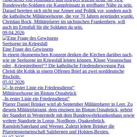
Bundeswehr-Soldaten ein Kampfeinsatz in greifbarer Nähe zu sein.
Darauf bereiten sich nicht nur Armee und Politik vor, sondern auch
die katholische Militärseelsorge, die vor 70 Jahren gegründet wurde.
Christian Bock, Militärpfarrer im sächsischen Frankenberg, will
auch im Ernstfall für die Soldaten da sein.
09.04.2026
Seelsorge im Kriegsfall
Eine Frage des Gewissens
In einem ökumenischen Konzept denken die Kirchen darüber nach,
wie sie Seelsorge im Kriegsfall leisten können. Kluge Vorausschau
oder „Kriegstreiberei“? Die katholische Friedensbewegung Pax
Christi übt Kritik in einem Offenen Brief an zwei norddeutsche
Bischöfe.
05.02.2026
Militärseelsorge im Bistum Osnabrück
„In erster Linie ein Friedensdienst"
Pfarrer Daniel Brinker wird ab September Militärpfarrer in Leer. Zu
diesem Militärpfarramt, dem einzigen im Bistum Osnabrück, gehört
der Standort in Westerstede mit dem Bundeswehrkrankenhaus sowie
weitere Standorte in Lorup, Nordhorn, Quakenbrück,
Ramsloh/Saterland und Weener. Zuletzt leitete Brinker die
Pfarreiengemeinschaft Salzbergen und Holsten-Bexten.