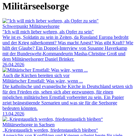
Militärseelsorge
Schwerpunkt Militärseelsorge
"Ich will mich lieber wehren, als Opfer zu sein"
Wie ist es, Soldatin zu sein in Zeiten, da Russland Europa bedroht
und der Krieg näherkommt? Was macht Angst? Was gibt Kraft? Wie
hilft der Glaube? Ein Doppel-Interview von Susanne Haverkamp
mit der Bundeswehr-Kommandeurin Masha-Christine Groß und
dem Militärseelsorger Daniel Brinker.
26.04.2026
Auch die Kirchen bereiten sich vor
Militärischer Ernstfall: Was wäre, wenn ...
Die katholische und evangelische Kirche in Deutschland setzen sich
für den Frieden ein, sehen sich aber gezwungen, für einen
möglichen militärischen Ernstfall vorbereitet zu sein. Ein Papier
zeigt beängstigende Szenarien und was sie für die Seelsorge
bedeuten könnten.
13.04.2026
Militärseelsorge in Sachsen
„Kriegstauglich werden, friedenstauglich bleiben“
Angesichts von Konflikten und Kriegen scheint heute für viele