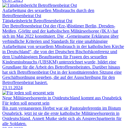
01.07.2025
Aufarbeitung des sexuellen Missbrauchs durch den
Betroffenenbeirat Ost
Tätigkeitsbericht Betroffenenbeirat Ost
Der Betroffenenbeirat Ost der (Erz-)Bistümer Berlin, Dresden-
Meißen, Görlitz und der katholischen Militärseelsorge (IKA) hat
sich im Mai 2022 konstituiert. Die „Gemeinsame Erklärung über
verbindliche Kriterien und Standards für eine unabhängige
Aufarbeitung von sexuellem Missbrauch in der katholischen Kirche
in Deutschland“, die von der Deutschen Bischofskonferenz und
dem Unabhängigen Beauftragten für Fragen des sexuellen
Kindesmissbrauchs (UBSKM) unterzeichnet wurde, bildet eine
Grundlage für die Arbeit des Betroffenenbeirates. Darüber hinaus
hat sich Betroffenenbeirat Ost in der konstituierenden Sitzung eine
Geschäftsordnung gegeben, die auf der Ausschreibung für den
Betroffenenbeirat basiert.
23.11.2024
Neue Militärseelsorgerin in Ostdeutschland kommt aus Osnabrück
Für jeden soll gesorgt sein
Bis zum vergangenen Herbst war sie Pastoralreferentin im Bistum
Osnabrück, jetzt ist sie die erste katholische Militärseelsorgerin in
Ostdeutschland. Annett Mutke sieht sich als Ansprechpartnerin für
alle Soldaten.