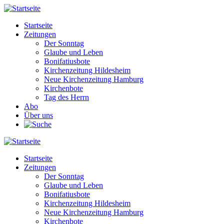
Direkt
zum
Startseite
Inhalt
Zeitungen
Main
Der Sonntag
navigation
Glaube und Leben
Bonifatiusbote
Kirchenzeitung Hildesheim
Neue Kirchenzeitung Hamburg
Kirchenbote
Tag des Herrn
Abo
Über uns
Startseite
Zeitungen
Main
Der Sonntag
navigation
Glaube und Leben
Bonifatiusbote
Kirchenzeitung Hildesheim
Neue Kirchenzeitung Hamburg
Kirchenbote