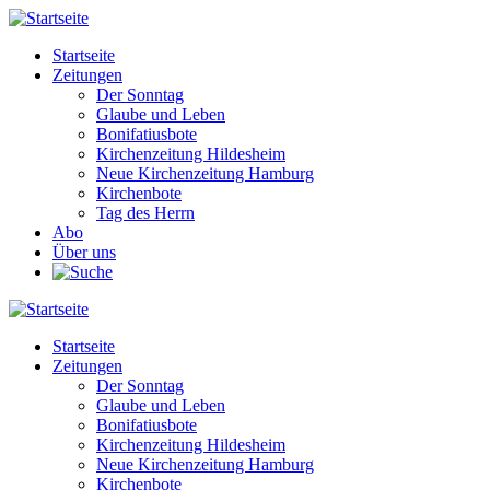
Direkt
zum
Startseite
Inhalt
Zeitungen
Main
Der Sonntag
navigation
Glaube und Leben
Bonifatiusbote
Kirchenzeitung Hildesheim
Neue Kirchenzeitung Hamburg
Kirchenbote
Tag des Herrn
Abo
Über uns
Startseite
Zeitungen
Main
Der Sonntag
navigation
Glaube und Leben
Bonifatiusbote
Kirchenzeitung Hildesheim
Neue Kirchenzeitung Hamburg
Kirchenbote