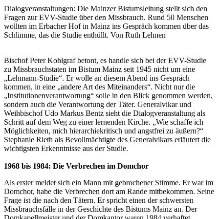
Dialogveranstaltungen: Die Mainzer Bistumsleitung stellt sich den
Fragen zur EVV-Studie über den Missbrauch. Rund 50 Menschen
wollten im Erbacher Hof in Mainz ins Gespräch kommen über das
Schlimme, das die Studie enthüllt. Von Ruth Lehnen
Bischof Peter Kohlgraf betont, es handle sich bei der EVV-Studie
zu Missbrauchstaten im Bistum Mainz seit 1945 nicht um eine
„Lehmann-Studie“. Er wolle an diesem Abend ins Gespräch
kommen, in eine „andere Art des Miteinanders“. Nicht nur die
„Institutionenverantwortung“ solle in den Blick genommen werden,
sondern auch die Verantwortung der Täter. Generalvikar und
Weihbischof Udo Markus Bentz sieht die Dialogveranstaltung als
Schritt auf dem Weg zu einer lernenden Kirche. „Wie schaffe ich
Möglichkeiten, mich hierarchiekritisch und angstfrei zu äußern?“
Stephanie Rieth als Bevollmächtigte des Generalvikars erläutert die
wichtigsten Erkenntnisse aus der Studie.
1968 bis 1984: Die Verbrechen im Domchor
Als erster meldet sich ein Mann mit gebrochener Stimme. Er war im
Domchor, habe die Verbrechen dort am Rande mitbekommen. Seine
Frage ist die nach den Tätern. Er spricht einen der schwersten
Missbrauchsfälle in der Geschichte des Bistums Mainz an. Der
Domkapellmeister und der Domkantor waren 1984 verhaftet