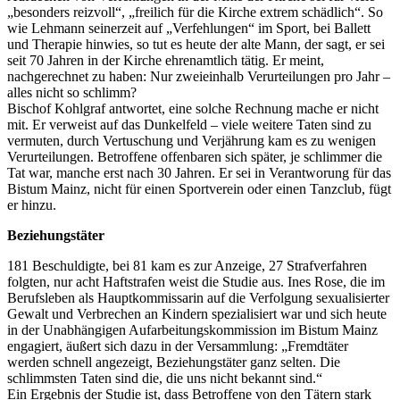
„besonders reizvoll“, „freilich für die Kirche extrem schädlich“. So
wie Lehmann seinerzeit auf „Verfehlungen“ im Sport, bei Ballett
und Therapie hinwies, so tut es heute der alte Mann, der sagt, er sei
seit 70 Jahren in der Kirche ehrenamtlich tätig. Er meint,
nachgerechnet zu haben: Nur zweieinhalb Verurteilungen pro Jahr –
alles nicht so schlimm?
Bischof Kohlgraf antwortet, eine solche Rechnung mache er nicht
mit. Er verweist auf das Dunkelfeld – viele weitere Taten sind zu
vermuten, durch Vertuschung und Verjährung kam es zu wenigen
Verurteilungen. Betroffene offenbaren sich später, je schlimmer die
Tat war, manche erst nach 30 Jahren. Er sei in Verantworung für das
Bistum Mainz, nicht für einen Sportverein oder einen Tanzclub, fügt
er hinzu.
Beziehungstäter
181 Beschuldigte, bei 81 kam es zur Anzeige, 27 Strafverfahren
folgten, nur acht Haftstrafen weist die Studie aus. Ines Rose, die im
Berufsleben als Hauptkommissarin auf die Verfolgung sexualisierter
Gewalt und Verbrechen an Kindern spezialisiert war und sich heute
in der Unabhängigen Aufarbeitungskommission im Bistum Mainz
engagiert, äußert sich dazu in der Versammlung: „Fremdtäter
werden schnell angezeigt, Beziehungstäter ganz selten. Die
schlimmsten Taten sind die, die uns nicht bekannt sind.“
Ein Ergebnis der Studie ist, dass Betroffene von den Tätern stark