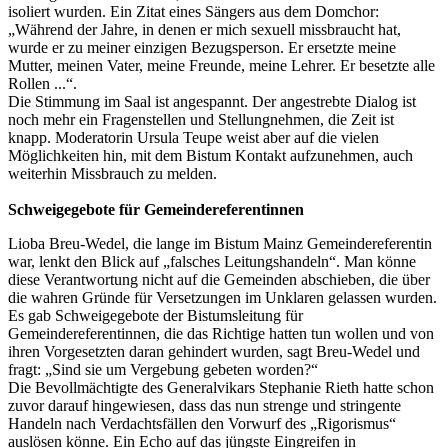
isoliert wurden. Ein Zitat eines Sängers aus dem Domchor:
„Während der Jahre, in denen er mich sexuell missbraucht hat,
wurde er zu meiner einzigen Bezugsperson. Er ersetzte meine
Mutter, meinen Vater, meine Freunde, meine Lehrer. Er besetzte alle
Rollen ...“.
Die Stimmung im Saal ist angespannt. Der angestrebte Dialog ist
noch mehr ein Fragenstellen und Stellungnehmen, die Zeit ist
knapp. Moderatorin Ursula Teupe weist aber auf die vielen
Möglichkeiten hin, mit dem Bistum Kontakt aufzunehmen, auch
weiterhin Missbrauch zu melden.
Schweigegebote für Gemeindereferentinnen
Lioba Breu-Wedel, die lange im Bistum Mainz Gemeindereferentin
war, lenkt den Blick auf „falsches Leitungshandeln“. Man könne
diese Verantwortung nicht auf die Gemeinden abschieben, die über
die wahren Gründe für Versetzungen im Unklaren gelassen wurden.
Es gab Schweigegebote der Bistumsleitung für
Gemeindereferentinnen, die das Richtige hatten tun wollen und von
ihren Vorgesetzten daran gehindert wurden, sagt Breu-Wedel und
fragt: „Sind sie um Vergebung gebeten worden?“
Die Bevollmächtigte des Generalvikars Stephanie Rieth hatte schon
zuvor darauf hingewiesen, dass das nun strenge und stringente
Handeln nach Verdachtsfällen den Vorwurf des „Rigorismus“
auslösen könne. Ein Echo auf das jüngste Eingreifen in