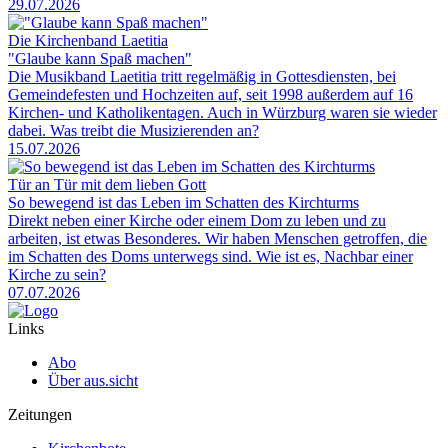
29.07.2026
Die Kirchenband Laetitia
"Glaube kann Spaß machen"
Die Musikband Laetitia tritt regelmäßig in Gottesdiensten, bei
Gemeindefesten und Hochzeiten auf, seit 1998 außerdem auf 16
Kirchen- und Katholikentagen. Auch in Würzburg waren sie wieder
dabei. Was treibt die Musizierenden an?
15.07.2026
Tür an Tür mit dem lieben Gott
So bewegend ist das Leben im Schatten des Kirchturms
Direkt neben einer Kirche oder einem Dom zu leben und zu
arbeiten, ist etwas Besonderes. Wir haben Menschen getroffen, die
im Schatten des Doms unterwegs sind. Wie ist es, Nachbar einer
Kirche zu sein?
07.07.2026
Links
Abo
Über aus.sicht
Zeitungen