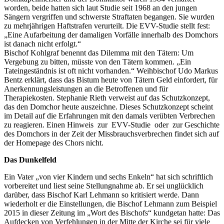
worden, beide hatten sich laut Studie seit 1968 an den jungen
Sängern vergriffen und schwerste Straftaten begangen. Sie wurden
zu mehrjährigen Haftstrafen verurteilt. Die EVV-Studie stellt fest:
„Eine Aufarbeitung der damaligen Vorfälle innerhalb des Domchors
ist danach nicht erfolgt.“
Bischof Kohlgraf benennt das Dilemma mit den Tätern: Um
Vergebung zu bitten, müsste von den Tätern kommen. „Ein
Tateingeständnis ist oft nicht vorhanden.“ Weihbischof Udo Markus
Bentz erklärt, dass das Bistum heute von Tätern Geld einfordert, für
Anerkennungsleistungen an die Betroffenen und für
Therapiekosten. Stephanie Rieth verweist auf das Schutzkonzept,
das den Domchor heute auszeichne. Dieses Schutzkonzept scheint
im Detail auf die Erfahrungen mit den damals verübten Verbrechen
zu reagieren. Einen Hinweis zur EVV-Studie oder zur Geschichte
des Domchors in der Zeit der Missbrauchsverbrechen findet sich auf
der Homepage des Chors nicht.
Das Dunkelfeld
Ein Vater „von vier Kindern und sechs Enkeln“ hat sich schriftlich
vorbereitet und liest seine Stellungnahme ab. Er sei unglücklich
darüber, dass Bischof Karl Lehmann so kritisiert werde. Dann
wiederholt er die Einstellungen, die Bischof Lehmann zum Beispiel
2015 in dieser Zeitung im „Wort des Bischofs“ kundgetan hatte: Das
Aufdecken von Verfehlungen in der Mitte der Kirche sei für viele