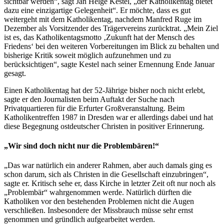
sichtbar werden“, sagt Jan Helge Kestel, „der Katholikentag bietet
dazu eine einzigartige Gelegenheit“. Er möchte, dass es gut
weitergeht mit dem Katholikentag, nachdem Manfred Ruge im
Dezember als Vorsitzender des Trägervereins zurücktrat. „Mein Ziel
ist es, das Katholikentagsmotto ‚Zukunft hat der Mensch des
Friedens‘ bei den weiteren Vorbereitungen im Blick zu behalten und
bisherige Kritik soweit möglich aufzunehmen und zu
berücksichtigen“, sagte Kestel nach seiner Ernennung Ende Januar
gesagt.
Einen Katholikentag hat der 52-Jährige bisher noch nicht erlebt,
sagte er den Journalisten beim Auftakt der Suche nach
Privatquartieren für die Erfurter Großveranstaltung. Beim
Katholikentreffen 1987 in Dresden war er allerdings dabei und hat
diese Begegnung ostdeutscher Christen in positiver Erinnerung.
„Wir sind doch nicht nur die Problembären!“
„Das war natürlich ein anderer Rahmen, aber auch damals ging es
schon darum, sich als Christen in die Gesellschaft einzubringen“,
sagte er. Kritisch sehe er, dass Kirche in letzter Zeit oft nur noch als
„Problembär“ wahrgenommen werde. Natürlich dürften die
Katholiken vor den bestehenden Problemen nicht die Augen
verschließen. Insbesondere der Missbrauch müsse sehr ernst
genommen und gründlich aufgearbeitet werden.