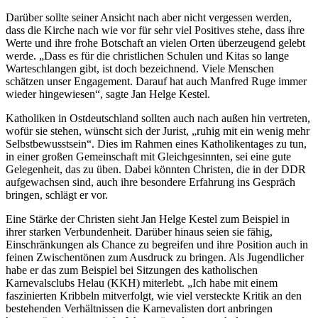
Darüber sollte seiner Ansicht nach aber nicht vergessen werden,
dass die Kirche nach wie vor für sehr viel Positives stehe, dass ihre
Werte und ihre frohe Botschaft an vielen Orten überzeugend gelebt
werde. „Dass es für die christlichen Schulen und Kitas so lange
Warteschlangen gibt, ist doch bezeichnend. Viele Menschen
schätzen unser Engagement. Darauf hat auch Manfred Ruge immer
wieder hingewiesen“, sagte Jan Helge Kestel.
Katholiken in Ostdeutschland sollten auch nach außen hin vertreten,
wofür sie stehen, wünscht sich der Jurist, „ruhig mit ein wenig mehr
Selbstbewusstsein“. Dies im Rahmen eines Katholikentages zu tun,
in einer großen Gemeinschaft mit Gleichgesinnten, sei eine gute
Gelegenheit, das zu üben. Dabei könnten Christen, die in der DDR
aufgewachsen sind, auch ihre besondere Erfahrung ins Gespräch
bringen, schlägt er vor.
Eine Stärke der Christen sieht Jan Helge Kestel zum Beispiel in
ihrer starken Verbundenheit. Darüber hinaus seien sie fähig,
Einschränkungen als Chance zu begreifen und ihre Position auch in
feinen Zwischentönen zum Ausdruck zu bringen. Als Jugendlicher
habe er das zum Beispiel bei Sitzungen des katholischen
Karnevalsclubs Helau (KKH) miterlebt. „Ich habe mit einem
faszinierten Kribbeln mitverfolgt, wie viel versteckte Kritik an den
bestehenden Verhältnissen die Karnevalisten dort anbringen